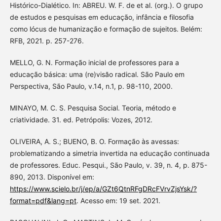
Histórico-Dialético. In: ABREU. W. F. de et al. (org.). O grupo
de estudos e pesquisas em educação, infância e filosofia
como lócus de humanização e formação de sujeitos. Belém:
RFB, 2021. p. 257-276.
MELLO, G. N. Formação inicial de professores para a
educação básica: uma (re)visăo radical. São Paulo em
Perspectiva, São Paulo, v.14, n.1, p. 98-110, 2000.
MINAYO, M. C. S. Pesquisa Social. Teoria, método e
criatividade. 31. ed. Petrópolis: Vozes, 2012.
OLIVEIRA, A. S.; BUENO, B. O. Formação às avessas:
problematizando a simetria invertida na educação continuada
de professores. Educ. Pesqui., São Paulo, v. 39, n. 4, p. 875-
890, 2013. Disponível em:
https://www.scielo.br/j/ep/a/GZt6QtnRFgDRcFVrvZjsYsk/?
format=pdf&lang=pt
. Acesso em: 19 set. 2021.