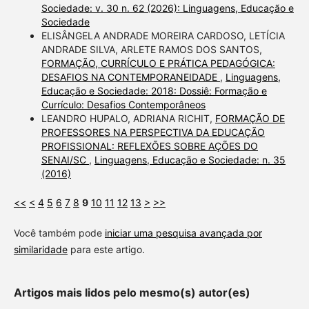
Sociedade: v. 30 n. 62 (2026): Linguagens, Educação e
Sociedade
ELISÂNGELA ANDRADE MOREIRA CARDOSO, LETÍCIA
ANDRADE SILVA, ARLETE RAMOS DOS SANTOS,
FORMAÇÃO, CURRÍCULO E PRÁTICA PEDAGÓGICA:
DESAFIOS NA CONTEMPORANEIDADE
,
Linguagens,
Educação e Sociedade: 2018: Dossiê: Formação e
Currículo: Desafios Contemporâneos
LEANDRO HUPALO, ADRIANA RICHIT,
FORMAÇÃO DE
PROFESSORES NA PERSPECTIVA DA EDUCAÇÃO
PROFISSIONAL: REFLEXÕES SOBRE AÇÕES DO
SENAI/SC
,
Linguagens, Educação e Sociedade: n. 35
(2016)
<<
<
4
5
6
7
8
9
10
11
12
13
>
>>
Você também pode
iniciar uma pesquisa avançada por
similaridade
para este artigo.
Artigos mais lidos pelo mesmo(s) autor(es)