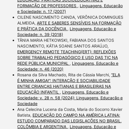
FORMAÇÃO DE PROFESSORES
,
Linguagens, Educação
e Sociedade: n. 17 (2007)
CILENE NASCIMENTO CANDA, VERÔNICA DOMINGUES
ALMEIDA,
ARTE E SABERES SENSÍVEIS NA FORMAÇÃO
E PRÁTICA DA DOCÊNCIA
,
Linguagens, Educação e
Sociedade: n. 39 (2018)
TÂNIA MARIA HETKOWSKI, FABIANA DOS SANTOS
NASCIMENTO, KÁTIA SOANE SANTOS ARAÚJO,
EMERGENCY REMOTE TEACHING(ERT): REFLEXÕES
SOBRE TRABALHO PEDAGÓGICO E USO DAS TIC NA
REDE PÚBLICA MUNICIPAL
,
Linguagens, Educação e
Sociedade: n. 46 (2020)
Rosana da Silva Machado, Rita de Cássia Marchi,
“ELA
É MINHA AMIGA!”: INTERAÇÃO E SOCIABILIDADE
ENTRE CRIANÇAS HAITIANAS E BRASILEIRAS NA
EDUCAÇÃO INFANTIL
,
Linguagens, Educação e
Sociedade: v. 28 n. 58 (2024): Linguagens, Educação e
Sociedade
Ana Celecina Lucena da Costa, Maria do Socorro Xavier
Batista,
EDUCAÇÃO DO CAMPO NA AMÉRICA LATINA:
ESTUDO COMPARADO DAS LEGISLAÇÕES NO BRASIL,
COLÔMBIA E ARGENTINA
,
Linguagens, Educação e