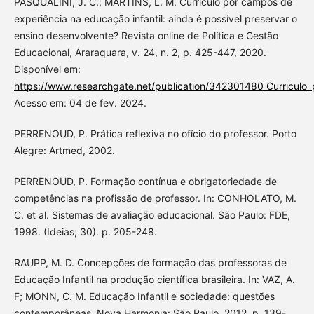
PASQUALINI, J. C.; MARTINS, L. M. Currículo por campos de
experiência na educação infantil: ainda é possível preservar o
ensino desenvolvente? Revista online de Política e Gestão
Educacional, Araraquara, v. 24, n. 2, p. 425-447, 2020.
Disponível em:
https://www.researchgate.net/publication/342301480_Curriculo
Acesso em: 04 de fev. 2024.
PERRENOUD, P. Prática reflexiva no ofício do professor. Porto
Alegre: Artmed, 2002.
PERRENOUD, P. Formação contínua e obrigatoriedade de
competências na profissão de professor. In: CONHOLATO, M.
C. et al. Sistemas de avaliação educacional. São Paulo: FDE,
1998. (Ideias; 30). p. 205-248.
RAUPP, M. D. Concepções de formação das professoras de
Educação Infantil na produção científica brasileira. In: VAZ, A.
F; MONN, C. M. Educação Infantil e sociedade: questões
contemporâneas. Nova Harmonia: São Paulo, 2012. p. 139-