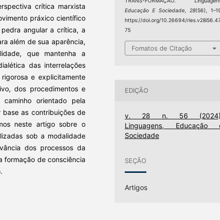
TRANS-FORMAÇÃO.
Linguagen
spectiva crítica marxista
Educação E Sociedade
,
28
(56), 1–1
vimento práxico científico
https://doi.org/10.26694/rles.v28i56.4
edra angular a crítica, a
75
ara além de sua aparência,
Fomatos de Citação
alidade, que mantenha a
alética das interrelações
 rigorosa e explicitamente
ivo, dos procedimentos e
EDIÇÃO
 caminho orientado pela
r base as contribuições de
v. 28 n. 56 (2024)
imos neste artigo sobre o
Linguagens, Educação 
Sociedade
alizadas sob a modalidade
evância dos processos da
a formação de consciência
SEÇÃO
.
Artigos