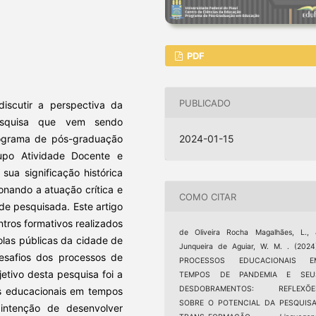
PDF
PUBLICADO
discutir a perspectiva da
pesquisa que vem sendo
ograma de pós-graduação
2024-01-15
upo Atividade Docente e
sua significação histórica
onando a atuação crítica e
COMO CITAR
de pesquisada. Este artigo
ntros formativos realizados
de Oliveira Rocha Magalhães, L.,
olas públicas da cidade de
Junqueira de Aguiar, W. M. . (2024
esafios dos processos de
PROCESSOS EDUCACIONAIS E
tivo desta pesquisa foi a
TEMPOS DE PANDEMIA E SEU
DESDOBRAMENTOS: REFLEXÕE
s educacionais em tempos
SOBRE O POTENCIAL DA PESQUISA
ntenção de desenvolver