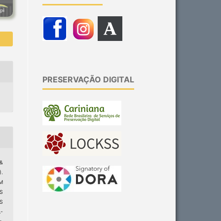
PRESERVAÇÃO DIGITAL
 &
).
M
S
S
-