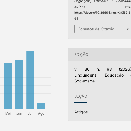
Linguagens, Educação E Sociedad
30
(63), 1–30
https://doi.org/10.26694/rles.v30i63.6
65
Fomatos de Citação
EDIÇÃO
v. 30 n. 63 (2026)
Linguagens, Educação 
Sociedade
SEÇÃO
Artigos