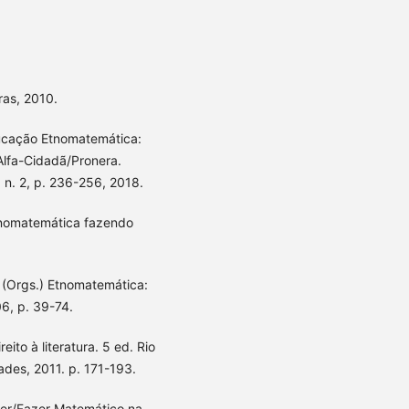
as, 2010.
ducação Etnomatemática:
Alfa-Cidadã/Pronera.
 n. 2, p. 236-256, 2018.
tnomatemática fazendo
. (Orgs.) Etnomatemática:
06, p. 39-74.
ito à literatura. 5 ed. Rio
ades, 2011. p. 171-193.
ber/Fazer Matemático na