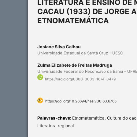
LITERATURA E ENSINO DE
CACAU (1933) DE JORGE 
ETNOMATEMÁTICA
Josiane Silva Calhau
Universidade Estadual de Santa Cruz - UESC
Zulma Elizabete de Freitas Madruga
Universidade Federal do Recôncavo da Bahia - UFR
https://orcid.org/0000-0003-1674-0479
https://doi.org/10.26694/rles.v30i63.6765
Palavras-chave:
Etnomatemática, Cultura do cac
Literatura regional