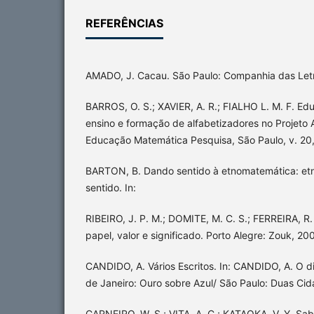
REFERÊNCIAS
AMADO, J. Cacau. São Paulo: Companhia das Letr
BARROS, O. S.; XAVIER, A. R.; FIALHO L. M. F. E
ensino e formação de alfabetizadores no Projeto 
Educação Matemática Pesquisa, São Paulo, v. 20,
BARTON, B. Dando sentido à etnomatemática: e
sentido. In:
RIBEIRO, J. P. M.; DOMITE, M. C. S.; FERREIRA, R
papel, valor e significado. Porto Alegre: Zouk, 20
CANDIDO, A. Vários Escritos. In: CANDIDO, A. O dire
de Janeiro: Ouro sobre Azul/ São Paulo: Duas Cid
CARNEIRO, W. S.; VITA, A. C.; KATAOKA, V. Y. Sa