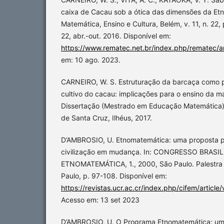
caixa de Cacau sob a ótica das dimensões da Et
Matemática, Ensino e Cultura, Belém, v. 11, n. 22, p.
22, abr.-out. 2016. Disponível em:
https://www.rematec.net.br/index.php/rematec/ar
em: 10 ago. 2023.
CARNEIRO, W. S. Estruturação da barcaça como pr
cultivo do cacau: implicações para o ensino da ma
Dissertação (Mestrado em Educação Matemática) 
de Santa Cruz, Ilhéus, 2017.
D’AMBROSIO, U. Etnomatemática: uma proposta 
civilização em mudança. In: CONGRESSO BRASI
ETNOMATEMÁTICA, 1., 2000, São Paulo. Palestra
Paulo, p. 97-108. Disponível em:
https://revistas.ucr.ac.cr/index.php/cifem/artic
Acesso em: 13 set 2023
D’AMBROSIO, U. O Programa Etnomatemática: uma 