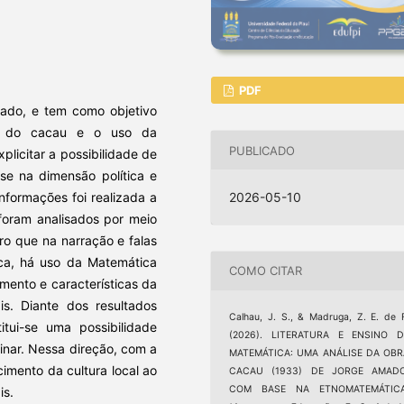
PDF
rado, e tem como objetivo
ivo do cacau e o uso da
PUBLICADO
licitar a possibilidade de
ase na dimensão política e
2026-05-10
nformações foi realizada a
s foram analisados por meio
vro que na narração e falas
ca, há uso da Matemática
COMO CITAR
mento e características da
is. Diante dos resultados
Calhau, J. S., & Madruga, Z. E. de 
tui-se uma possibilidade
(2026). LITERATURA E ENSINO D
linar. Nessa direção, com a
MATEMÁTICA: UMA ANÁLISE DA OBR
cimento da cultura local ao
CACAU (1933) DE JORGE AMADO
COM BASE NA ETNOMATEMÁTICA
is.