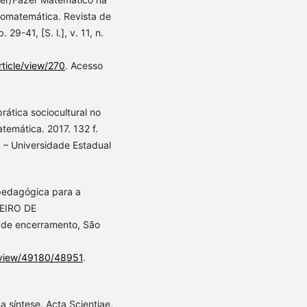
nomatemática. Revista de
 29-41, [S. l.], v. 11, n.
ticle/view/270
. Acesso
ática sociocultural no
temática. 2017. 132 f.
– Universidade Estadual
pedagógica para a
LEIRO DE
 de encerramento, São
le/view/49180/48951
.
síntese. Acta Scientiae,