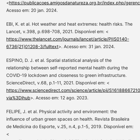
<
https://publicacoes.amigosdanatureza.org.br/index.php/gerenc
Acesso em: 20 jan. 2024.
EBI, K. et al. Hot weather and heat extremes: health risks. The
Lancet, v.398, p.698-708, 2021. Disponível em: <
https://www.thelancet.com/journals/lancet/article/PIIS0140-
6736(21)01208-3/fulltext
>. Acesso em: 31 jan. 2024.
ESPINO, D. J. et al. Spatial statistical analysis of the
relationship between self-reported mental health during the
COVID-19 lockdown and closeness to green infrastructure.
ScienceDirect, v.68, p.1-11, 2021. Disponível em: <
https://www.sciencedirect.com/science/article/pii/S161886672
via%3Dihub
>. Acesso em: 12 ago. 2023.
FELIPE, J. et al. Physical activity and environment: the
influence of urban green spaces on health. Revista Brasileira
de Medicina do Esporte, v.25, n.4, p.1-5, 2019. Disponível em:
<