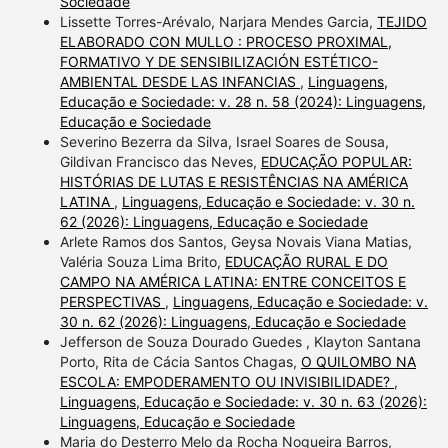
Sociedade
Lissette Torres-Arévalo, Narjara Mendes Garcia,
TEJIDO
ELABORADO CON MULLO : PROCESO PROXIMAL,
FORMATIVO Y DE SENSIBILIZACIÓN ESTÉTICO-
AMBIENTAL DESDE LAS INFANCIAS
,
Linguagens,
Educação e Sociedade: v. 28 n. 58 (2024): Linguagens,
Educação e Sociedade
Severino Bezerra da Silva, Israel Soares de Sousa,
Gildivan Francisco das Neves,
EDUCAÇÃO POPULAR:
HISTÓRIAS DE LUTAS E RESISTÊNCIAS NA AMÉRICA
LATINA
,
Linguagens, Educação e Sociedade: v. 30 n.
62 (2026): Linguagens, Educação e Sociedade
Arlete Ramos dos Santos, Geysa Novais Viana Matias,
Valéria Souza Lima Brito,
EDUCAÇÃO RURAL E DO
CAMPO NA AMÉRICA LATINA: ENTRE CONCEITOS E
PERSPECTIVAS
,
Linguagens, Educação e Sociedade: v.
30 n. 62 (2026): Linguagens, Educação e Sociedade
Jefferson de Souza Dourado Guedes , Klayton Santana
Porto, Rita de Cácia Santos Chagas,
O QUILOMBO NA
ESCOLA: EMPODERAMENTO OU INVISIBILIDADE?
,
Linguagens, Educação e Sociedade: v. 30 n. 63 (2026):
Linguagens, Educação e Sociedade
Maria do Desterro Melo da Rocha Nogueira Barros,