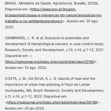
BRASIL. Ministério da Saúde. Agrotóxicos. Brasília, 2022b.
Disponível em <
https://www.gov.br/inca/pt-
br/assuntos/causas-e-prevencao-do-cancer/exposicao-no-
trabalho-e-no-ambiente/agrotoxico
>. Acesso em: 20 ago.
2023.
CEMBRANEL, L. R. et al. Exposure to pesticides and
development of hematological cancers: a case-control study.
Research, Society and Development, v.10, n.14, p.1-13, 2021.
Disponível em: <
https://rsdjournal.org/index.php/rsd/article/view/22160
>.
Acesso em: 15 ago. 2023.
COSTA, J. M.; DA SILVA, A. L. G. Islands of heat and the
importance of urban tree-planting in Paço de Lumiar
municipality, MA, Brazil. Research, Society and Development,
v.11, n.14, p.1-12, 2022. Disponível em:
<
https://rsdjournal.org/index.php/rsd/article/view/36198
>.
Acesso em: 20 jan.2024.