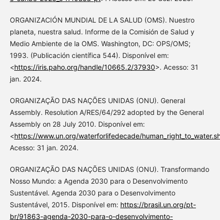
ORGANIZACIÓN MUNDIAL DE LA SALUD (OMS). Nuestro
planeta, nuestra salud. Informe de la Comisión de Salud y
Medio Ambiente de la OMS. Washington, DC: OPS/OMS;
1993. (Publicación científica 544). Disponível em:
<
https://iris.paho.org/handle/10665.2/37930
>. Acesso: 31
jan. 2024.
ORGANIZAÇÃO DAS NAÇÕES UNIDAS (ONU). General
Assembly. Resolution A/RES/64/292 adopted by the General
Assembly on 28 July 2010. Disponível em:
<
https://www.un.org/waterforlifedecade/human_right_to_wate
Acesso: 31 jan. 2024.
ORGANIZAÇÃO DAS NAÇÕES UNIDAS (ONU). Transformando
Nosso Mundo: a Agenda 2030 para o Desenvolvimento
Sustentável. Agenda 2030 para o Desenvolvimento
Sustentável, 2015. Disponível em:
https://brasil.un.org/pt-
br/91863-agenda-2030-para-o-desenvolvimento-