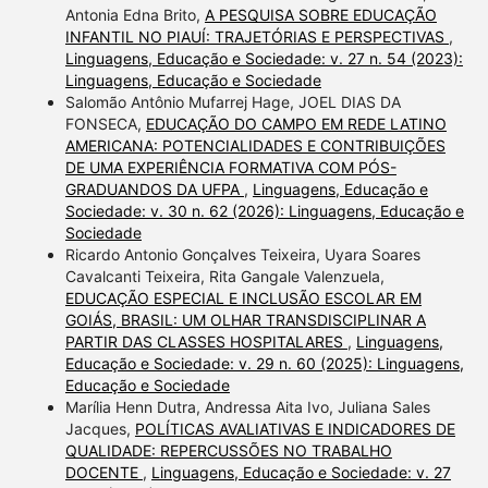
Antonia Edna Brito,
A PESQUISA SOBRE EDUCAÇÃO
INFANTIL NO PIAUÍ: TRAJETÓRIAS E PERSPECTIVAS
,
Linguagens, Educação e Sociedade: v. 27 n. 54 (2023):
Linguagens, Educação e Sociedade
Salomão Antônio Mufarrej Hage, JOEL DIAS DA
FONSECA,
EDUCAÇÃO DO CAMPO EM REDE LATINO
AMERICANA: POTENCIALIDADES E CONTRIBUIÇÕES
DE UMA EXPERIÊNCIA FORMATIVA COM PÓS-
GRADUANDOS DA UFPA
,
Linguagens, Educação e
Sociedade: v. 30 n. 62 (2026): Linguagens, Educação e
Sociedade
Ricardo Antonio Gonçalves Teixeira, Uyara Soares
Cavalcanti Teixeira, Rita Gangale Valenzuela,
EDUCAÇÃO ESPECIAL E INCLUSÃO ESCOLAR EM
GOIÁS, BRASIL: UM OLHAR TRANSDISCIPLINAR A
PARTIR DAS CLASSES HOSPITALARES
,
Linguagens,
Educação e Sociedade: v. 29 n. 60 (2025): Linguagens,
Educação e Sociedade
Marília Henn Dutra, Andressa Aita Ivo, Juliana Sales
Jacques,
POLÍTICAS AVALIATIVAS E INDICADORES DE
QUALIDADE: REPERCUSSÕES NO TRABALHO
DOCENTE
,
Linguagens, Educação e Sociedade: v. 27