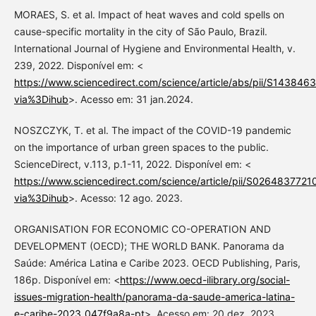
MORAES, S. et al. Impact of heat waves and cold spells on
cause-specific mortality in the city of São Paulo, Brazil.
International Journal of Hygiene and Environmental Health, v.
239, 2022. Disponível em: <
https://www.sciencedirect.com/science/article/abs/pii/S14384
via%3Dihub
>. Acesso em: 31 jan.2024.
NOSZCZYK, T. et al. The impact of the COVID-19 pandemic
on the importance of urban green spaces to the public.
ScienceDirect, v.113, p.1-11, 2022. Disponível em: <
https://www.sciencedirect.com/science/article/pii/S026483772
via%3Dihub
>. Acesso: 12 ago. 2023.
ORGANISATION FOR ECONOMIC CO-OPERATION AND
DEVELOPMENT (OECD); THE WORLD BANK. Panorama da
Saúde: América Latina e Caribe 2023. OECD Publishing, Paris,
186p. Disponível em: <
https://www.oecd-ilibrary.org/social-
issues-migration-health/panorama-da-saude-america-latina-
e-caribe-2023_047f9a8a-pt
>. Acesso em: 20 dez. 2023.