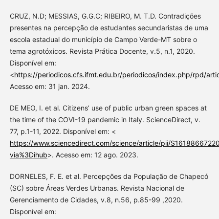
CRUZ, N.D; MESSIAS, G.G.C; RIBEIRO, M. T.D. Contradições
presentes na percepção de estudantes secundaristas de uma
escola estadual do município de Campo Verde-MT sobre o
tema agrotóxicos. Revista Prática Docente, v.5, n.1, 2020.
Disponível em:
<
https://periodicos.cfs.ifmt.edu.br/periodicos/index.php/rpd/art
Acesso em: 31 jan. 2024.
DE MEO, I. et al. Citizens’ use of public urban green spaces at
the time of the COVI-19 pandemic in Italy. ScienceDirect, v.
77, p.1-11, 2022. Disponível em: <
https://www.sciencedirect.com/science/article/pii/S161886672
via%3Dihub
>. Acesso em: 12 ago. 2023.
DORNELES, F. E. et al. Percepções da População de Chapecó
(SC) sobre Áreas Verdes Urbanas. Revista Nacional de
Gerenciamento de Cidades, v.8, n.56, p.85-99 ,2020.
Disponível em: