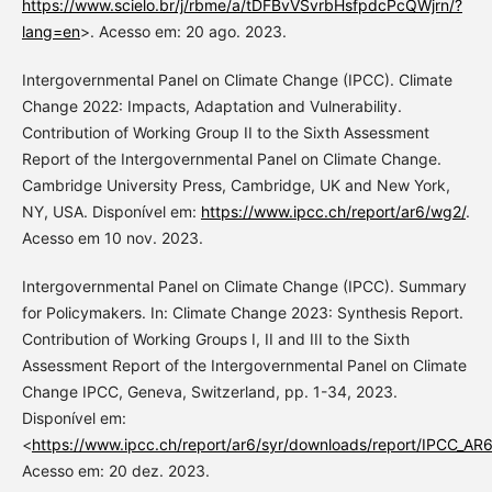
https://www.scielo.br/j/rbme/a/tDFBvVSvrbHsfpdcPcQWjrn/?
lang=en
>. Acesso em: 20 ago. 2023.
Intergovernmental Panel on Climate Change (IPCC). Climate
Change 2022: Impacts, Adaptation and Vulnerability.
Contribution of Working Group II to the Sixth Assessment
Report of the Intergovernmental Panel on Climate Change.
Cambridge University Press, Cambridge, UK and New York,
NY, USA. Disponível em:
https://www.ipcc.ch/report/ar6/wg2/
.
Acesso em 10 nov. 2023.
Intergovernmental Panel on Climate Change (IPCC). Summary
for Policymakers. In: Climate Change 2023: Synthesis Report.
Contribution of Working Groups I, II and III to the Sixth
Assessment Report of the Intergovernmental Panel on Climate
Change IPCC, Geneva, Switzerland, pp. 1-34, 2023.
Disponível em:
<
https://www.ipcc.ch/report/ar6/syr/downloads/report/IPCC_A
Acesso em: 20 dez. 2023.