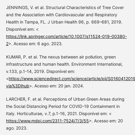
JENNINGS, V. et al. Structural Characteristics of Tree Cover
and the Association with Cardiovascular and Respiratory
Health in Tampa, FL. J Urban Health 96, p. 669–681, 2019.
Disponível em: <
https://link.springer.com/article/10.1007/s11524-019-00380-
2
>. Acesso em: 6 ago. 2023.
KUMAR, P. et al. The nexus between air pollution, green
infrastructure and human health. Environment International,
v.133, p.1-14, 2019. Disponível em:
<
https://www.sciencedirect.com/science/article/pii/S01604120
via%3Dihub
>. Acesso em: 20 jan. 2024.
LARCHER, F. et al. Perceptions of Urban Green Areas during
the Social Distancing Period for COVID-19 Containment in
Italy. Horticulturae, v.7, p.1-16, 2021. Disponível em: <
https://www.mdpi.com/2311-7524/7/3/55
>. Acesso em: 20
ago. 2023.