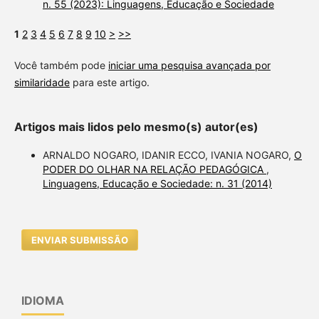
n. 55 (2023): Linguagens, Educação e Sociedade
1
2
3
4
5
6
7
8
9
10
>
>>
Você também pode
iniciar uma pesquisa avançada por
similaridade
para este artigo.
Artigos mais lidos pelo mesmo(s) autor(es)
ARNALDO NOGARO, IDANIR ECCO, IVANIA NOGARO,
O
PODER DO OLHAR NA RELAÇÃO PEDAGÓGICA
,
Linguagens, Educação e Sociedade: n. 31 (2014)
ENVIAR SUBMISSÃO
IDIOMA