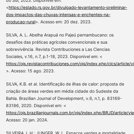
do Sul, 2023. Disponível em:
<
https://estado.rs.gov.br/divulgado-levantamento-preliminar-
dos-impactos-das-chuvas-intensas-e-enchentes-na-
producao-rural
>. Acesso em: 20 dez. 2023.
SILVA, A. L. Abelha Arapuá no Pajeú pernambucano: os
desafios das práticas agrícolas convencionais e sua
sobrevivência. Revista Contribuciones a Las Ciencias
Sociales, v.16, n.7, p.1-18, 2023. Disponível em: <
https://ojs.revistacontribuciones.com/ojs/index.php/clcs/article/
>. Acesso: 15 ago. 2023.
SILVA, K.B. et al. Identificação de ilhas de calor: proposta de
criação de áreas verdes em média cidade do Sudeste da
Bahia. Brazilian Journal of Development, v.6, n.1, p. 83169-
83186, 2020. Disponível em: <
https://ojs.brazilianjournals.com.br/ojs/index.php/BRJD/article/
Acesso: 20 jan. 2024.
SILVEIRA, I. H.; JUNGER, W. L. Espaços verdes e mortalidade