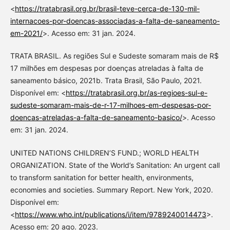
<
https://tratabrasil.org.br/brasil-teve-cerca-de-130-mil-
internacoes-por-doencas-associadas-a-falta-de-saneamento-
em-2021/
>. Acesso em: 31 jan. 2024.
TRATA BRASIL. As regiões Sul e Sudeste somaram mais de R$
17 milhões em despesas por doenças atreladas à falta de
saneamento básico, 2021b. Trata Brasil, São Paulo, 2021.
Disponível em: <
https://tratabrasil.org.br/as-regioes-sul-e-
sudeste-somaram-mais-de-r-17-milhoes-em-despesas-por-
doencas-atreladas-a-falta-de-saneamento-basico/
>. Acesso
em: 31 jan. 2024.
UNITED NATIONS CHILDREN’S FUND.; WORLD HEALTH
ORGANIZATION. State of the World’s Sanitation: An urgent call
to transform sanitation for better health, environments,
economies and societies. Summary Report. New York, 2020.
Disponível em:
<
https://www.who.int/publications/i/item/9789240014473
>.
Acesso em: 20 ago. 2023.