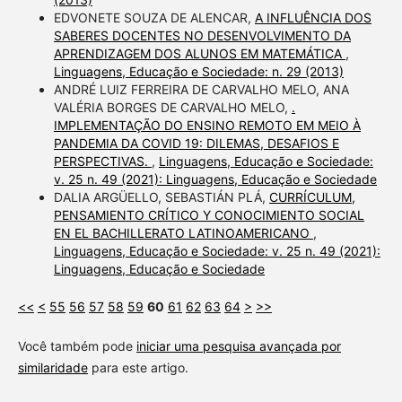
EDVONETE SOUZA DE ALENCAR,
A INFLUÊNCIA DOS
SABERES DOCENTES NO DESENVOLVIMENTO DA
APRENDIZAGEM DOS ALUNOS EM MATEMÁTICA
,
Linguagens, Educação e Sociedade: n. 29 (2013)
ANDRÉ LUIZ FERREIRA DE CARVALHO MELO, ANA
VALÉRIA BORGES DE CARVALHO MELO,
.
IMPLEMENTAÇÃO DO ENSINO REMOTO EM MEIO À
PANDEMIA DA COVID 19: DILEMAS, DESAFIOS E
PERSPECTIVAS.
,
Linguagens, Educação e Sociedade:
v. 25 n. 49 (2021): Linguagens, Educação e Sociedade
DALIA ARGÜELLO, SEBASTIÁN PLÁ,
CURRÍCULUM,
PENSAMIENTO CRÍTICO Y CONOCIMIENTO SOCIAL
EN EL BACHILLERATO LATINOAMERICANO
,
Linguagens, Educação e Sociedade: v. 25 n. 49 (2021):
Linguagens, Educação e Sociedade
<<
<
55
56
57
58
59
60
61
62
63
64
>
>>
Você também pode
iniciar uma pesquisa avançada por
similaridade
para este artigo.