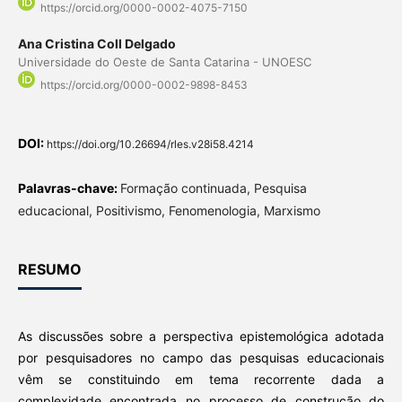
https://orcid.org/0000-0002-4075-7150
Ana Cristina Coll Delgado
Universidade do Oeste de Santa Catarina - UNOESC
https://orcid.org/0000-0002-9898-8453
DOI:
https://doi.org/10.26694/rles.v28i58.4214
Palavras-chave:
Formação continuada, Pesquisa
educacional, Positivismo, Fenomenologia, Marxismo
RESUMO
As discussões sobre a perspectiva epistemológica adotada
por pesquisadores no campo das pesquisas educacionais
vêm se constituindo em tema recorrente dada a
complexidade encontrada no processo de construção do