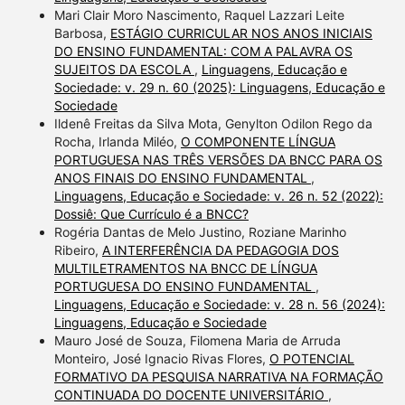
Mari Clair Moro Nascimento, Raquel Lazzari Leite
Barbosa,
ESTÁGIO CURRICULAR NOS ANOS INICIAIS
DO ENSINO FUNDAMENTAL: COM A PALAVRA OS
SUJEITOS DA ESCOLA
,
Linguagens, Educação e
Sociedade: v. 29 n. 60 (2025): Linguagens, Educação e
Sociedade
Ildenê Freitas da Silva Mota, Genylton Odilon Rego da
Rocha, Irlanda Miléo,
O COMPONENTE LÍNGUA
PORTUGUESA NAS TRÊS VERSÕES DA BNCC PARA OS
ANOS FINAIS DO ENSINO FUNDAMENTAL
,
Linguagens, Educação e Sociedade: v. 26 n. 52 (2022):
Dossiê: Que Currículo é a BNCC?
Rogéria Dantas de Melo Justino, Roziane Marinho
Ribeiro,
A INTERFERÊNCIA DA PEDAGOGIA DOS
MULTILETRAMENTOS NA BNCC DE LÍNGUA
PORTUGUESA DO ENSINO FUNDAMENTAL
,
Linguagens, Educação e Sociedade: v. 28 n. 56 (2024):
Linguagens, Educação e Sociedade
Mauro José de Souza, Filomena Maria de Arruda
Monteiro, José Ignacio Rivas Flores,
O POTENCIAL
FORMATIVO DA PESQUISA NARRATIVA NA FORMAÇÃO
CONTINUADA DO DOCENTE UNIVERSITÁRIO
,