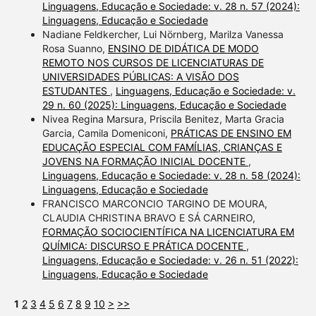
Linguagens, Educação e Sociedade: v. 28 n. 57 (2024):
Linguagens, Educação e Sociedade
Nadiane Feldkercher, Lui Nörnberg, Marilza Vanessa
Rosa Suanno,
ENSINO DE DIDÁTICA DE MODO
REMOTO NOS CURSOS DE LICENCIATURAS DE
UNIVERSIDADES PÚBLICAS: A VISÃO DOS
ESTUDANTES
,
Linguagens, Educação e Sociedade: v.
29 n. 60 (2025): Linguagens, Educação e Sociedade
Nivea Regina Marsura, Priscila Benitez, Marta Gracia
Garcia, Camila Domeniconi,
PRÁTICAS DE ENSINO EM
EDUCAÇÃO ESPECIAL COM FAMÍLIAS, CRIANÇAS E
JOVENS NA FORMAÇÃO INICIAL DOCENTE
,
Linguagens, Educação e Sociedade: v. 28 n. 58 (2024):
Linguagens, Educação e Sociedade
FRANCISCO MARCONCIO TARGINO DE MOURA,
CLAUDIA CHRISTINA BRAVO E SÁ CARNEIRO,
FORMAÇÃO SOCIOCIENTÍFICA NA LICENCIATURA EM
QUÍMICA: DISCURSO E PRÁTICA DOCENTE
,
Linguagens, Educação e Sociedade: v. 26 n. 51 (2022):
Linguagens, Educação e Sociedade
1
2
3
4
5
6
7
8
9
10
>
>>