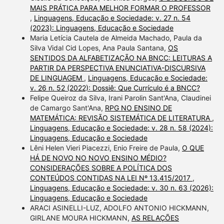
MAIS PRÁTICA PARA MELHOR FORMAR O PROFESSOR
,
Linguagens, Educação e Sociedade: v. 27 n. 54
(2023): Linguagens, Educação e Sociedade
Maria Letícia Cautela de Almeida Machado, Paula da
Silva Vidal Cid Lopes, Ana Paula Santana,
OS
SENTIDOS DA ALFABETIZAÇÃO NA BNCC: LEITURAS A
PARTIR DA PERSPECTIVA ENUNCIATIVA-DISCURSIVA
DE LINGUAGEM
,
Linguagens, Educação e Sociedade:
v. 26 n. 52 (2022): Dossiê: Que Currículo é a BNCC?
Felipe Queiroz da Silva, Irani Parolin Sant'Ana, Claudinei
de Camargo Sant'Ana,
RPG NO ENSINO DE
MATEMÁTICA: REVISÃO SISTEMÁTICA DE LITERATURA
,
Linguagens, Educação e Sociedade: v. 28 n. 58 (2024):
Linguagens, Educação e Sociedade
Lêni Helen Vieri Piacezzi, Enio Freire de Paula,
O QUE
HÁ DE NOVO NO NOVO ENSINO MÉDIO?
CONSIDERAÇÕES SOBRE A POLÍTICA DOS
CONTEÚDOS CONTIDAS NA LEI Nº 13.415/2017
,
Linguagens, Educação e Sociedade: v. 30 n. 63 (2026):
Linguagens, Educação e Sociedade
ARACI ASINELLI-LUZ, ADOLFO ANTONIO HICKMANN,
GIRLANE MOURA HICKMANN,
AS RELAÇÕES