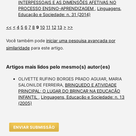
INTERPESSOAIS E AS DIMENSÕES AFETIVAS NO
PROCESSO ENSINO-APRENDIZAGEM
,
Linguagens,
Educação e Sociedade: n. 31 (2014)
<<
<
4
5
6
7
8
9
10
11
12
13
>
>>
Você também pode
iniciar uma pesquisa avançada por
similaridade
para este artigo.
Artigos mais lidos pelo mesmo(s) autor(es)
OLIVETTE RUFINO BORGES PRADO AGUIAR, MARIA
SALONILDE FERREIRA,
BRINQUEDO E ATIVIDADE
PRINCIPAL; O LUGAR DO BRINCAR NA EDUCAÇÃO
INFANTIL
,
Linguagens, Educação e Sociedade: n. 13
(2005)
ENVIAR SUBMISSÃO