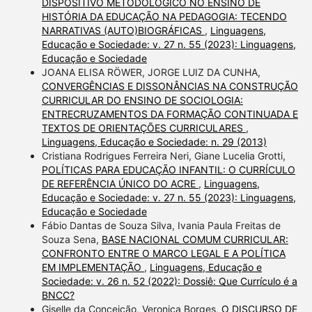
DISPOSITIVO METODOLÓGICO NO ENSINO DE
HISTÓRIA DA EDUCAÇÃO NA PEDAGOGIA: TECENDO
NARRATIVAS (AUTO)BIOGRÁFICAS
,
Linguagens,
Educação e Sociedade: v. 27 n. 55 (2023): Linguagens,
Educação e Sociedade
JOANA ELISA RÖWER, JORGE LUIZ DA CUNHA,
CONVERGÊNCIAS E DISSONÂNCIAS NA CONSTRUÇÃO
CURRICULAR DO ENSINO DE SOCIOLOGIA:
ENTRECRUZAMENTOS DA FORMAÇÃO CONTINUADA E
TEXTOS DE ORIENTAÇÕES CURRICULARES
,
Linguagens, Educação e Sociedade: n. 29 (2013)
Cristiana Rodrigues Ferreira Neri, Giane Lucelia Grotti,
POLÍTICAS PARA EDUCAÇÃO INFANTIL: O CURRÍCULO
DE REFERÊNCIA ÚNICO DO ACRE
,
Linguagens,
Educação e Sociedade: v. 27 n. 55 (2023): Linguagens,
Educação e Sociedade
Fábio Dantas de Souza Silva, Ivania Paula Freitas de
Souza Sena,
BASE NACIONAL COMUM CURRICULAR:
CONFRONTO ENTRE O MARCO LEGAL E A POLÍTICA
EM IMPLEMENTAÇÃO
,
Linguagens, Educação e
Sociedade: v. 26 n. 52 (2022): Dossiê: Que Currículo é a
BNCC?
Giselle da Conceição, Veronica Borges,
O DISCURSO DE