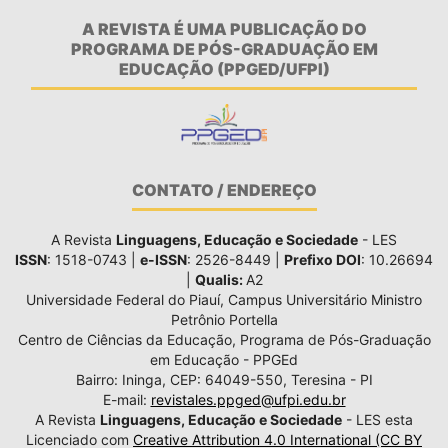
A REVISTA É UMA PUBLICAÇÃO DO
PROGRAMA DE PÓS-GRADUAÇÃO EM
EDUCAÇÃO (PPGED/UFPI)
CONTATO / ENDEREÇO
A Revista
Linguagens, Educação e Sociedade
- LES
ISSN
: 1518-0743 |
e-ISSN
: 2526-8449 |
Prefixo DOI
: 10.26694
|
Qualis:
A2
Universidade Federal do Piauí, Campus Universitário Ministro
Petrônio Portella
Centro de Ciências da Educação, Programa de Pós-Graduação
em Educação - PPGEd
Bairro: Ininga, CEP: 64049-550, Teresina - PI
E-mail:
revistales.ppged@ufpi.edu.br
A Revista
Linguagens, Educação e Sociedade
- LES esta
Licenciado com
Creative Attribution 4.0 International (CC BY