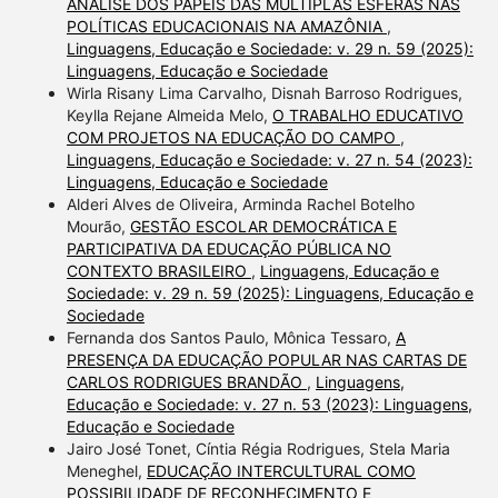
ANÁLISE DOS PAPÉIS DAS MÚLTIPLAS ESFERAS NAS
POLÍTICAS EDUCACIONAIS NA AMAZÔNIA
,
Linguagens, Educação e Sociedade: v. 29 n. 59 (2025):
Linguagens, Educação e Sociedade
Wirla Risany Lima Carvalho, Disnah Barroso Rodrigues,
Keylla Rejane Almeida Melo,
O TRABALHO EDUCATIVO
COM PROJETOS NA EDUCAÇÃO DO CAMPO
,
Linguagens, Educação e Sociedade: v. 27 n. 54 (2023):
Linguagens, Educação e Sociedade
Alderi Alves de Oliveira, Arminda Rachel Botelho
Mourão,
GESTÃO ESCOLAR DEMOCRÁTICA E
PARTICIPATIVA DA EDUCAÇÃO PÚBLICA NO
CONTEXTO BRASILEIRO
,
Linguagens, Educação e
Sociedade: v. 29 n. 59 (2025): Linguagens, Educação e
Sociedade
Fernanda dos Santos Paulo, Mônica Tessaro,
A
PRESENÇA DA EDUCAÇÃO POPULAR NAS CARTAS DE
CARLOS RODRIGUES BRANDÃO
,
Linguagens,
Educação e Sociedade: v. 27 n. 53 (2023): Linguagens,
Educação e Sociedade
Jairo José Tonet, Cíntia Régia Rodrigues, Stela Maria
Meneghel,
EDUCAÇÃO INTERCULTURAL COMO
POSSIBILIDADE DE RECONHECIMENTO E