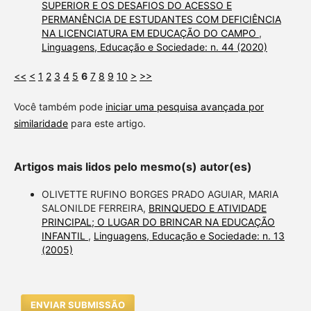
SUPERIOR E OS DESAFIOS DO ACESSO E
PERMANÊNCIA DE ESTUDANTES COM DEFICIÊNCIA
NA LICENCIATURA EM EDUCAÇÃO DO CAMPO
,
Linguagens, Educação e Sociedade: n. 44 (2020)
<<
<
1
2
3
4
5
6
7
8
9
10
>
>>
Você também pode
iniciar uma pesquisa avançada por
similaridade
para este artigo.
Artigos mais lidos pelo mesmo(s) autor(es)
OLIVETTE RUFINO BORGES PRADO AGUIAR, MARIA
SALONILDE FERREIRA,
BRINQUEDO E ATIVIDADE
PRINCIPAL; O LUGAR DO BRINCAR NA EDUCAÇÃO
INFANTIL
,
Linguagens, Educação e Sociedade: n. 13
(2005)
ENVIAR SUBMISSÃO