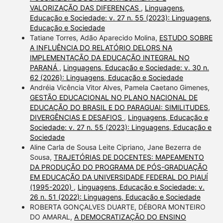
VALORIZAÇÃO DAS DIFERENÇAS
,
Linguagens,
Educação e Sociedade: v. 27 n. 55 (2023): Linguagens,
Educação e Sociedade
Tatiane Torres, Adão Aparecido Molina,
ESTUDO SOBRE
A INFLUÊNCIA DO RELATÓRIO DELORS NA
IMPLEMENTAÇÃO DA EDUCAÇÃO INTEGRAL NO
PARANÁ
,
Linguagens, Educação e Sociedade: v. 30 n.
62 (2026): Linguagens, Educação e Sociedade
Andréia Vicência Vitor Alves, Pamela Caetano Gimenes,
GESTÃO EDUCACIONAL NO PLANO NACIONAL DE
EDUCAÇÃO DO BRASIL E DO PARAGUAI: SIMILITUDES,
DIVERGÊNCIAS E DESAFIOS
,
Linguagens, Educação e
Sociedade: v. 27 n. 55 (2023): Linguagens, Educação e
Sociedade
Aline Carla de Sousa Leite Cipriano, Jane Bezerra de
Sousa,
TRAJETÓRIAS DE DOCENTES: MAPEAMENTO
DA PRODUÇÃO DO PROGRAMA DE PÓS-GRADUAÇÃO
EM EDUCAÇÃO DA UNIVERSIDADE FEDERAL DO PIAUÍ
(1995-2020)
,
Linguagens, Educação e Sociedade: v.
26 n. 51 (2022): Linguagens, Educação e Sociedade
ROBERTA GONÇALVES DUARTE, DÉBORA MONTEIRO
DO AMARAL,
A DEMOCRATIZAÇÃO DO ENSINO