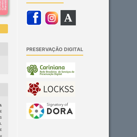
PRESERVAÇÃO DIGITAL
&
E
S
L
E
ão