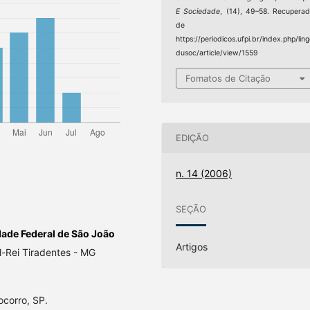
E Sociedade
, (14), 49–58. Recupera
de
https://periodicos.ufpi.br/index.php/lin
dusoc/article/view/1559
Fomatos de Citação
EDIÇÃO
n. 14 (2006)
SEÇÃO
dade Federal de São João
Artigos
-Rei Tiradentes - MG
corro, SP.