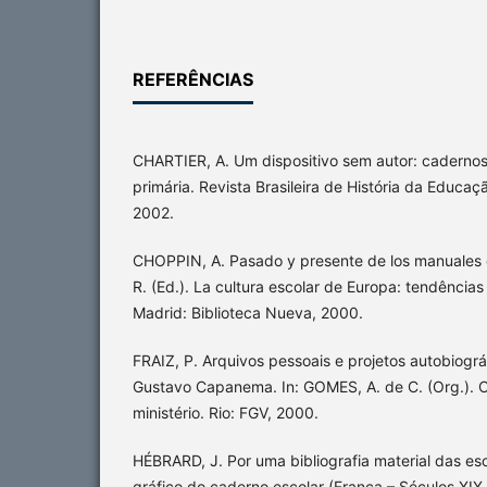
REFERÊNCIAS
CHARTIER, A. Um dispositivo sem autor: cadernos 
primária. Revista Brasileira de História da Educação
2002.
CHOPPIN, A. Pasado y presente de los manuales e
R. (Ed.). La cultura escolar de Europa: tendências
Madrid: Biblioteca Nueva, 2000.
FRAIZ, P. Arquivos pessoais e projetos autobiográ
Gustavo Capanema. In: GOMES, A. de C. (Org.). C
ministério. Rio: FGV, 2000.
HÉBRARD, J. Por uma bibliografia material das esc
gráfico do caderno escolar (França – Séculos XIX e