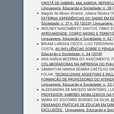
CRISTÃ DE GABRIEL MALAGRIDA: REPERC
Linguagens, Educação e Sociedade: n. 26 
Magda de Abreu Vicente, Juliana Silveira Ol
EXTERNA: EXPERIÊNCIAS DO SAERS EM E
Sociedade: v. 27 n. 55 (2023): Linguagens
WOLNEY NASCIMENTO SANTOS, FABIO ZOB
AFRICANIDADE: CORPO NEGRO E TERRIT
Linguagens, Educação e Sociedade: n. 42 
BRUNA LARISSA CECCO, LUCI TERESINHA
COSTA,
AS INFLUÊNCIAS SOBRE O PENS
Educação e Sociedade: n. 34 (2016)
ANA NARUA BEZERRA DO NASCIMENTO, F
COLABORADORAS NA IMPRENSA DO PIAUÍ 
SAMANTHA HANNA SEABRA CASTILHO SIMÕ
FOLHA,
TECNOLOGIAS ASSISTIVAS E INC
FORMAÇÃO DE PROFESSORES DO ATENDIM
Linguagens, Educação e Sociedade: n. 33 
ALESSANDRA DE MACEDO MONTEIRO, LUC
PROFESSOR: SABERES MOBILIZADOS NA
MARIA DO SOCORRO BORGES DA SILVA,
E
PENSANDO PRÁTICAS DE EDUCAR EM DIR
EXCLUSÕES
,
Linguagens, Educação e Soci