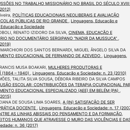
USSÕES NO TRABALHO MISSIONÁRIO NO BRASIL DO SÉCULO XVII
(2012)
iveira,
POLÍTICAS EDUCACIONAIS NEOLIBERAIS E AVALIAÇÃO
SCOLAS PÚBLICAS DE RIO GRANDE
,
Linguagens, Educação e
, Educação e Sociedade
OLI, RENATO IZIDORO DA SILVA,
CINEMA, EDUCAÇÃO E
ÓRIO NO DOCUMENTÁRIO SERGIPANO “NADIR DA MUSSUCA”
,
(2019)
 MARCHIORI DOS SANTOS BERNARDI, MIGUEL ÂNGELO SILVA DA
AMENTO EDUCACIONAL DE FERNANDO DE AZEVEDO
,
Linguagens,
RANCIS MUSA BOAKARI,
MULHERES PRODUTORAS E
(1864 – 1940)
,
Linguagens, Educação e Sociedade: n. 23 (2010)
ES, TALITA SILVA SOUSA, DÉBORA RIBEIRO DA SILVA CAMPOS
LUSÃO ESCOLAR: CONTRIBUIÇÕES DA TERAPIA OCUPACIONAL PAR
ENTO EDUCACIONAL ESPECIALIZADO (AEE) EM BELÉM (PA)
,
(2015)
IANA DE SOUSA LIMA SOARES,
A (IN) SATISFAÇÃO DE SER
 PRÁTICA DOCENTE
,
Linguagens, Educação e Sociedade: n. 17 (200
NTRE AS LINHAS ABISSAIS DO PENSAMENTO E DA FORMAÇÃO,
EITOS HUMANOS QUE ATRAVESSE O MURO DAS VIOLÊNCIAS E DA
edade: n. 36 (2017)