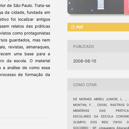
rior de São Paulo. Trata-se
iga da cidade, fundada em
ivo foi localizar antigos
ssem relatos das práticas
PDF
 vistos como protagonistas
versos guardados, mas nem
PUBLICADO
is, revistas, almanaques,
ferecem uma base para a
ro da escola. O material
2006-06-15
ra a análise de como essa
 processo de formação da
COMO CITAR
DE MORAES ABREU JUNIOR, L. ., 
MONTINI, F. . (2006). RASTROS D
MEMÓRIAS DAS PRÁTICA
ESCOLARES DA ESCOLA CORONE
OLÍMPIO DOS REIS (1910) D
SOCORRO - SP.
Linguagens, Educaç