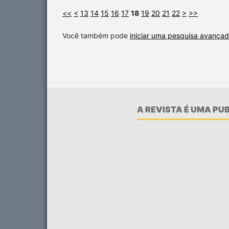
<<
<
13
14
15
16
17
18
19
20
21
22
>
>>
Você também pode
iniciar uma pesquisa avançad
A REVISTA É UMA P