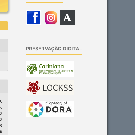
PRESERVAÇÃO DIGITAL
,
A,
O
O
R
 E