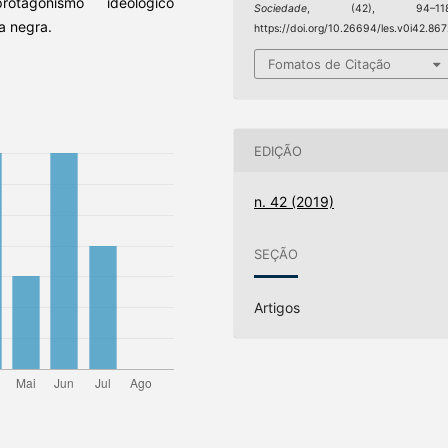
otagonismo ideológico
Sociedade
, (42), 94–118
a negra.
https://doi.org/10.26694/les.v0i42.867
Fomatos de Citação
EDIÇÃO
n. 42 (2019)
SEÇÃO
Artigos