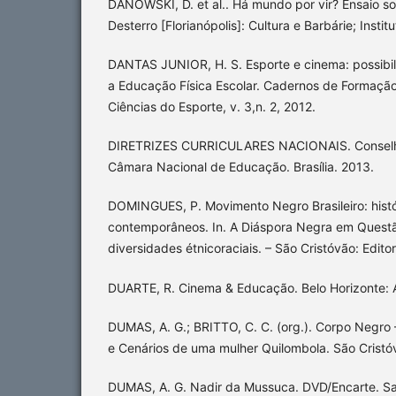
DANOWSKI, D. et al.. Há mundo por vir? Ensaio so
Desterro [Florianópolis]: Cultura e Barbárie; Insti
DANTAS JUNIOR, H. S. Esporte e cinema: possibi
a Educação Física Escolar. Cadernos de Formação 
Ciências do Esporte, v. 3,n. 2, 2012.
DIRETRIZES CURRICULARES NACIONAIS. Conselh
Câmara Nacional de Educação. Brasília. 2013.
DOMINGUES, P. Movimento Negro Brasileiro: histó
contemporâneos. In. A Diáspora Negra em Questã
diversidades étnicoraciais. – São Cristóvão: Edito
DUARTE, R. Cinema & Educação. Belo Horizonte: A
DUMAS, A. G.; BRITTO, C. C. (org.). Corpo Negro
e Cenários de uma mulher Quilombola. São Cristó
DUMAS, A. G. Nadir da Mussuca. DVD/Encarte. Sal