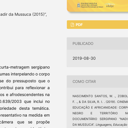
adir da Mussuca (2015)”,
PDF
PUBLICADO
2019-08-30
 curta-metragem sergipano
umas interpelando o corpo
e-se do pressuposto que o
COMO CITAR
tribui para reflexionar a
anos e afrodescendentes na
NASCIMENTO SANTOS, W. ., ZOBOLI
10.639/2003 que inclui no
F. ., & DA SILVA, R. I. . (2019). CINEM
EDUCAÇÃO E AFRICANIDADE: CORP
toriedade desta temática.
NEGRO E TERRITÓRIO N
epresentativo na medida em
DOCUMENTÁRIO SERGIPANO “NADI
 câmera que se propõe
DA MUSSUCA”.
Linguagens, Educação