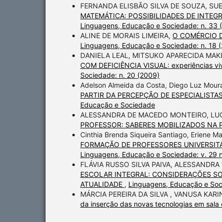
FERNANDA ELISBÃO SILVA DE SOUZA, SU
MATEMÁTICA: POSSIBILIDADES DE INTE
Linguagens, Educação e Sociedade: n. 33 
ALINE DE MORAIS LIMEIRA,
O COMÉRCIO DA
Linguagens, Educação e Sociedade: n. 18 
DANIELA LEAL, MITSUKO APARECIDA MA
COM DEFICIÊNCIA VISUAL: experiências viv
Sociedade: n. 20 (2009)
Adelson Almeida da Costa, Diego Luz Mour
PARTIR DA PERCEPÇÃO DE ESPECIALISTA
Educação e Sociedade
ALESSANDRA DE MACEDO MONTEIRO, LUC
PROFESSOR: SABERES MOBILIZADOS NA
Cinthia Brenda Siqueira Santiago, Eriene 
FORMAÇÃO DE PROFESSORES UNIVERSITÁ
Linguagens, Educação e Sociedade: v. 29 
FLÁVIA RUSSO SILVA PAIVA, ALESSANDRA
ESCOLAR INTEGRAL: CONSIDERAÇÕES S
ATUALIDADE
,
Linguagens, Educação e Soc
MÁRCIA PEREIRA DA SILVA , VANUSA KARI
da inserção das novas tecnologias em sala