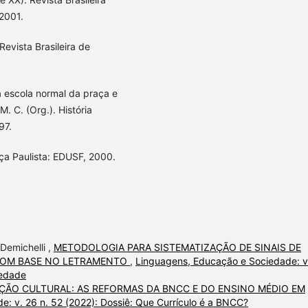
 2001.
Revista Brasileira de
 escola normal da praça e
. C. (Org.). História
97.
ça Paulista: EDUSF, 2000.
Demichelli ,
METODOLOGIA PARA SISTEMATIZAÇÃO DE SINAIS DE
 COM BASE NO LETRAMENTO
,
Linguagens, Educação e Sociedade: v
iedade
ÇÃO CULTURAL: AS REFORMAS DA BNCC E DO ENSINO MÉDIO EM
: v. 26 n. 52 (2022): Dossiê: Que Currículo é a BNCC?