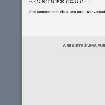
<<
<
15
16
17
18
19
20
21
22
23
24
>
>>
Você também pode
iniciar uma pesquisa avançad
A REVISTA É UMA P