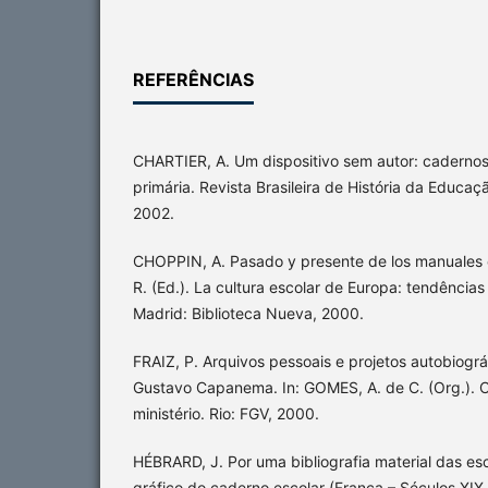
REFERÊNCIAS
CHARTIER, A. Um dispositivo sem autor: cadernos 
primária. Revista Brasileira de História da Educação
2002.
CHOPPIN, A. Pasado y presente de los manuales e
R. (Ed.). La cultura escolar de Europa: tendências
Madrid: Biblioteca Nueva, 2000.
FRAIZ, P. Arquivos pessoais e projetos autobiográ
Gustavo Capanema. In: GOMES, A. de C. (Org.). C
ministério. Rio: FGV, 2000.
HÉBRARD, J. Por uma bibliografia material das esc
gráfico do caderno escolar (França – Séculos XIX e