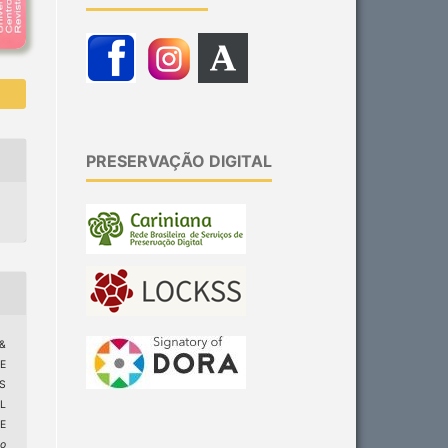
PRESERVAÇÃO DIGITAL
&
E
S
L
E
ão