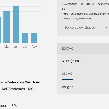
E Sociedade
, (14), 49–58. Recupera
de
https://periodicos.ufpi.br/index.php/lin
dusoc/article/view/1559
Fomatos de Citação
EDIÇÃO
n. 14 (2006)
SEÇÃO
dade Federal de São João
Artigos
-Rei Tiradentes - MG
corro, SP.