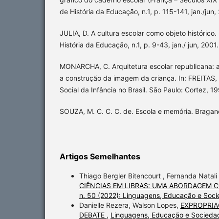
de História da Educação, n.1, p. 115-141, jan./jun,
JULIA, D. A cultura escolar como objeto histórico. 
História da Educação, n.1, p. 9-43, jan./ jun, 2001.
MONARCHA, C. Arquitetura escolar republicana: a
a construção da imagem da criança. In: FREITAS, M
Social da Infância no Brasil. São Paulo: Cortez, 19
SOUZA, M. C. C. C. de. Escola e memória. Bragan
Artigos Semelhantes
Thiago Bergler Bitencourt , Fernanda Natali 
CIÊNCIAS EM LIBRAS: UMA ABORDAGEM
n. 50 (2022): Linguagens, Educação e Soc
Danielle Rezera, Walson Lopes,
EXPROPRIA
DEBATE
,
Linguagens, Educação e Sociedade