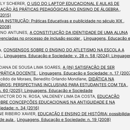
ELY SCHERER,
O USO DO LAPTOP EDUCACIONAL E AULAS DE
GRAÇÃO ÀS PRÁTICAS PEDAGÓGICAS NO ENSINO DE ÁLGEBRA
,
(2015)
 INSTRUÇÃO: Práticas Educativas e publicidade no século XIX
,
(2008)
KINO ANTUNES,
A CONSTITUIÇÃO DA IDENTIDADE DE UMA ALUNA
enciadas no processo de inclusão escolar
,
Linguagens, Educação 
a,
CONSENSOS SOBRE O ENSINO DO ATLETISMO NA ESCOLA A
S
,
Linguagens, Educação e Sociedade: v. 28 n. 58 (2024): Linguage
IANA DE SOUSA LIMA SOARES,
A (IN) SATISFAÇÃO DE SER
 PRÁTICA DOCENTE
,
Linguagens, Educação e Sociedade: n. 17 (200
Macêdo de Moraes, Benedito Orlando Mondlane,
DIDÁTICA NA
RIOS: PERSPECTIVAS INCLUSIVAS PARA ESTUDANTES COM TEA
,
n. 60 (2025): Linguagens, Educação e Sociedade
 VICTOR DO N. ROSA, VALDENEY LIMA DA COSTA,
EDUCAÇÃO
OBRE CONCEPÇÕES EDUCACIONAIS NA ANTIGUIDADE E NA
iedade: n. 34 (2016)
NE RIBEIRO XAVIER,
EDUCAÇÃO E ENSINO DE HISTÓRIA: possibilida
 de aula
,
Linguagens, Educação e Sociedade: n. 19 (2008)