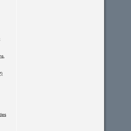
e
ns,
7)
des