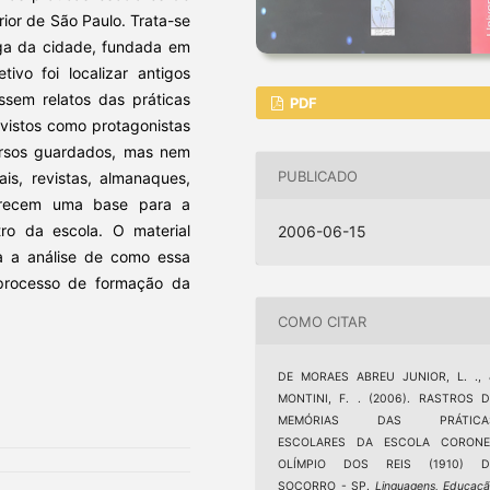
rior de São Paulo. Trata-se
iga da cidade, fundada em
ivo foi localizar antigos
ssem relatos das práticas
PDF
 vistos como protagonistas
versos guardados, mas nem
PUBLICADO
is, revistas, almanaques,
ferecem uma base para a
ro da escola. O material
2006-06-15
ra a análise de como essa
 processo de formação da
COMO CITAR
DE MORAES ABREU JUNIOR, L. ., 
MONTINI, F. . (2006). RASTROS D
MEMÓRIAS DAS PRÁTICA
ESCOLARES DA ESCOLA CORONE
OLÍMPIO DOS REIS (1910) D
SOCORRO - SP.
Linguagens, Educaç