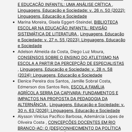
E EDUCAÇÃO INFANTIL: UMA ANÁLISE CRÍTICA
,
Linguagens, Educação e Sociedade: v. 26 n. 50 (2022):
Linguagens, Educação e Sociedade
Marina Moreira, Gisela Eggert-Steindel,
BIBLIOTECA
ESCOLAR NA EDUCAÇÃO INFANTIL: REVISÃO
SISTEMÁTICA DE LITERATURA
,
Linguagens, Educação
e Sociedade: v. 27 n. 55 (2023): Linguagens, Educação
e Sociedade
Adelson Almeida da Costa, Diego Luz Moura,
CONSENSOS SOBRE O ENSINO DO ATLETISMO NA
ESCOLA A PARTIR DA PERCEPÇÃO DE ESPECIALISTAS
,
Linguagens, Educação e Sociedade: v. 28 n. 58
(2024): Linguagens, Educação e Sociedade
Elenice Pereira dos Santos, Jamille Sobral Costa,
Edmerson dos Santos Reis,
ESCOLA FAMÍLIA
AGRÍCOLA SERRA DA CAPIVARA: FUNDAMENTOS E
IMPACTOS NA PROPOSTA DA PEDAGOGIA DA
ALTERNÂNCIA
,
Linguagens, Educação e Sociedade: v.
30 n. 63 (2026): Linguagens, Educação e Sociedade
Alysson Vinícius Pacífico Barbosa, Ademárcia Lopes de
Oliveira Costa ,
CONCEPÇÕES DOCENTES EM RIO
BRANCO-AC: O (DES)CONHECIMENTO DA POLÍTICA