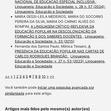
NACIONAL DE EDUCAÇÃO ESPECIAL INCLUSIVA
,
Linguagens, Educação e Sociedade: v. 28 n. 57 (2024):
Linguagens, Educação e Sociedade
MARIA GESSI-LEILA MEDEIROS, MARIA DO SOCORRO
PEREIRA DA SILVA, MARIA DO CARMO ALVES DO
BOMFIM,
A LINGUAGEM CRÍTICO-REFLEXIVA DA
EDUCAÇÃO POPULAR NA DESCOLONIZAÇÃO DA
FORMAÇÃO E DOS SABERES DOCENTES
,
Linguagens,
Educação e Sociedade: n. 33 (2015)
Fernanda dos Santos Paulo, Mônica Tessaro,
A
PRESENÇA DA EDUCAÇÃO POPULAR NAS CARTAS DE
CARLOS RODRIGUES BRANDÃO
,
Linguagens,
Educação e Sociedade: v. 27 n. 53 (2023): Linguagens,
Educação e Sociedade
<<
<
1
2
3
4
5
6
7
8
9
10
>
>>
Você também pode
iniciar uma pesquisa avançada por
similaridade
para este artigo.
Artigos mais lidos pelo mesmo(s) autor(es)