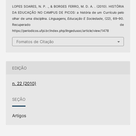
LOPES SOARES, N. P. ., & BORGES FERRO, M. D. A. . (2010). HISTÓRIA
DA EDUCAÇÃO NO CAMPUS DE PICOS: a história de um Currículo pelo
olhar de uma disciplina.
Linguagens, Educação E Sociedade
, (22), 69–90.
Recuperado de
https://periodicos.ufpi.br/index.php/lingedusoc/article/view/1478
Fomatos de Citação
EDIÇÃO
n. 22 (2010)
SEÇÃO
Artigos