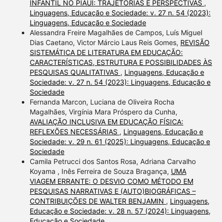
INFANTIL NO PIAUÍ: TRAJETÓRIAS E PERSPECTIVAS
,
Linguagens, Educação e Sociedade: v. 27 n. 54 (2023):
Linguagens, Educação e Sociedade
Alessandra Freire Magalhães de Campos, Luís Miguel
Dias Caetano, Victor Márcio Laus Reis Gomes,
REVISÃO
SISTEMÁTICA DE LITERATURA EM EDUCAÇÃO:
CARACTERÍSTICAS, ESTRUTURA E POSSIBILIDADES ÀS
PESQUISAS QUALITATIVAS
,
Linguagens, Educação e
Sociedade: v. 27 n. 54 (2023): Linguagens, Educação e
Sociedade
Fernanda Marcon, Luciana de Oliveira Rocha
Magalhães, Virgínia Mara Próspero da Cunha,
AVALIAÇÃO INCLUSIVA EM EDUCAÇÃO FÍSICA:
REFLEXÕES NECESSÁRIAS
,
Linguagens, Educação e
Sociedade: v. 29 n. 61 (2025): Linguagens, Educação e
Sociedade
Camila Petrucci dos Santos Rosa, Adriana Carvalho
Koyama , Inês Ferreira de Souza Bragança,
UMA
VIAGEM ERRANTE: O DESVIO COMO MÉTODO EM
PESQUISAS NARRATIVAS E (AUTO)BIOGRÁFICAS –
CONTRIBUIÇÕES DE WALTER BENJAMIN
,
Linguagens,
Educação e Sociedade: v. 28 n. 57 (2024): Linguagens,
Educação e Sociedade