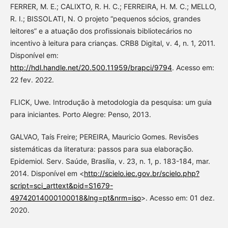
FERRER, M. E.; CALIXTO, R. H. C.; FERREIRA, H. M. C.; MELLO,
R. I.; BISSOLATI, N. O projeto “pequenos sócios, grandes
leitores” e a atuação dos profissionais bibliotecários no
incentivo à leitura para crianças. CRB8 Digital, v. 4, n. 1, 2011.
Disponível em:
http://hdl.handle.net/20.500.11959/brapci/9794
. Acesso em:
22 fev. 2022.
FLICK, Uwe. Introdução à metodologia da pesquisa: um guia
para iniciantes. Porto Alegre: Penso, 2013.
GALVAO, Taís Freire; PEREIRA, Mauricio Gomes. Revisões
sistemáticas da literatura: passos para sua elaboração.
Epidemiol. Serv. Saúde, Brasília, v. 23, n. 1, p. 183-184, mar.
2014. Disponível em <
http://scielo.iec.gov.br/scielo.php?
script=sci_arttext&pid=S1679-
49742014000100018&lng=pt&nrm=iso
>. Acesso em: 01 dez.
2020.