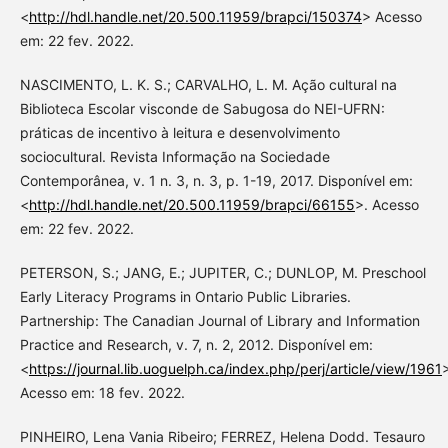
<
http://hdl.handle.net/20.500.11959/brapci/150374
> Acesso
em: 22 fev. 2022.
NASCIMENTO, L. K. S.; CARVALHO, L. M. Ação cultural na
Biblioteca Escolar visconde de Sabugosa do NEI-UFRN:
práticas de incentivo à leitura e desenvolvimento
sociocultural. Revista Informação na Sociedade
Contemporânea, v. 1 n. 3, n. 3, p. 1-19, 2017. Disponível em:
<
http://hdl.handle.net/20.500.11959/brapci/66155
>. Acesso
em: 22 fev. 2022.
PETERSON, S.; JANG, E.; JUPITER, C.; DUNLOP, M. Preschool
Early Literacy Programs in Ontario Public Libraries.
Partnership: The Canadian Journal of Library and Information
Practice and Research, v. 7, n. 2, 2012. Disponível em:
<
https://journal.lib.uoguelph.ca/index.php/perj/article/view/1961
Acesso em: 18 fev. 2022.
PINHEIRO, Lena Vania Ribeiro; FERREZ, Helena Dodd. Tesauro