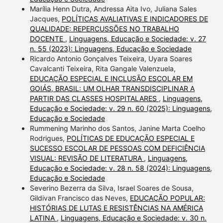
Marília Henn Dutra, Andressa Aita Ivo, Juliana Sales
Jacques,
POLÍTICAS AVALIATIVAS E INDICADORES DE
QUALIDADE: REPERCUSSÕES NO TRABALHO
DOCENTE
,
Linguagens, Educação e Sociedade: v. 27
n. 55 (2023): Linguagens, Educação e Sociedade
Ricardo Antonio Gonçalves Teixeira, Uyara Soares
Cavalcanti Teixeira, Rita Gangale Valenzuela,
EDUCAÇÃO ESPECIAL E INCLUSÃO ESCOLAR EM
GOIÁS, BRASIL: UM OLHAR TRANSDISCIPLINAR A
PARTIR DAS CLASSES HOSPITALARES
,
Linguagens,
Educação e Sociedade: v. 29 n. 60 (2025): Linguagens,
Educação e Sociedade
Rummening Marinho dos Santos, Janine Marta Coelho
Rodrigues,
POLÍTICAS DE EDUCAÇÃO ESPECIAL E
SUCESSO ESCOLAR DE PESSOAS COM DEFICIÊNCIA
VISUAL: REVISÃO DE LITERATURA
,
Linguagens,
Educação e Sociedade: v. 28 n. 58 (2024): Linguagens,
Educação e Sociedade
Severino Bezerra da Silva, Israel Soares de Sousa,
Gildivan Francisco das Neves,
EDUCAÇÃO POPULAR:
HISTÓRIAS DE LUTAS E RESISTÊNCIAS NA AMÉRICA
LATINA
,
Linguagens, Educação e Sociedade: v. 30 n.