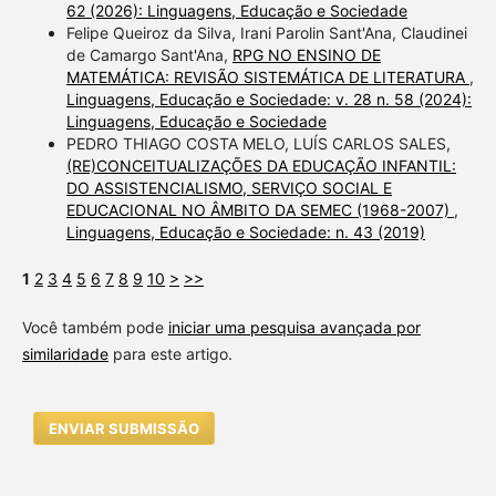
62 (2026): Linguagens, Educação e Sociedade
Felipe Queiroz da Silva, Irani Parolin Sant'Ana, Claudinei
de Camargo Sant'Ana,
RPG NO ENSINO DE
MATEMÁTICA: REVISÃO SISTEMÁTICA DE LITERATURA
,
Linguagens, Educação e Sociedade: v. 28 n. 58 (2024):
Linguagens, Educação e Sociedade
PEDRO THIAGO COSTA MELO, LUÍS CARLOS SALES,
(RE)CONCEITUALIZAÇÕES DA EDUCAÇÃO INFANTIL:
DO ASSISTENCIALISMO, SERVIÇO SOCIAL E
EDUCACIONAL NO ÂMBITO DA SEMEC (1968-2007)
,
Linguagens, Educação e Sociedade: n. 43 (2019)
1
2
3
4
5
6
7
8
9
10
>
>>
Você também pode
iniciar uma pesquisa avançada por
similaridade
para este artigo.
ENVIAR SUBMISSÃO