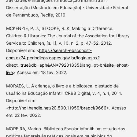
atividades e interações na Educação Infantil.133 f.
Dissertação (Mestrado em Educação) - Universidade Federal
de Pernambuco, Recife, 2019
MCKENZIE, P. J.; STOOKE, R. K. Making a Difference.
Children & Libraries: The Journal of the Association for Library
Service to Children, [s. l.], v. 10, n. 2, p. 47–52, 2012.
Disponível em: <
https://search-ebscohost-
com.ez74.periodicos.capes.gov.br/login.aspx?
direct=true&db=aph&AN=79201335&lang=pt-br&site=ehost-
live
> Acesso em: 18 fev. 2022.
MORAES, L. A criança, o livro e a biblioteca: o estudo de
usuário na Educação Infantil. CRB8 Digital, v. 4, n. 1, 2011.
Disponível em:
<
http://hdl.handle.net/20.500.11959/brapci/9666
>. Acesso
em: 22 fev. 2022.
MOREIRA, Marina. Biblioteca Escolar infantil: um estudo das
políticas federais às práticas locais em municípios do