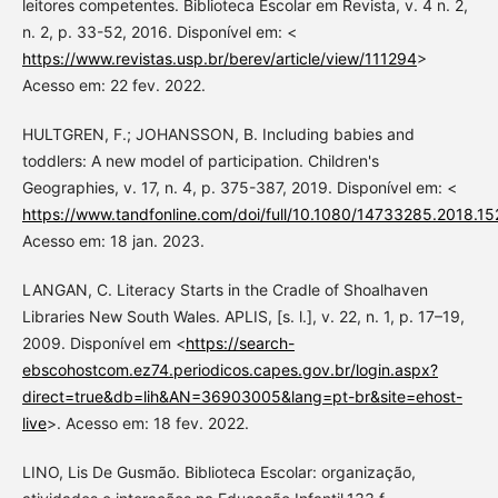
leitores competentes. Biblioteca Escolar em Revista, v. 4 n. 2,
n. 2, p. 33-52, 2016. Disponível em: <
https://www.revistas.usp.br/berev/article/view/111294
>
Acesso em: 22 fev. 2022.
HULTGREN, F.; JOHANSSON, B. Including babies and
toddlers: A new model of participation. Children's
Geographies, v. 17, n. 4, p. 375-387, 2019. Disponível em: <
https://www.tandfonline.com/doi/full/10.1080/14733285.2018.1
Acesso em: 18 jan. 2023.
LANGAN, C. Literacy Starts in the Cradle of Shoalhaven
Libraries New South Wales. APLIS, [s. l.], v. 22, n. 1, p. 17–19,
2009. Disponível em <
https://search-
ebscohostcom.ez74.periodicos.capes.gov.br/login.aspx?
direct=true&db=lih&AN=36903005&lang=pt-br&site=ehost-
live
>. Acesso em: 18 fev. 2022.
LINO, Lis De Gusmão. Biblioteca Escolar: organização,