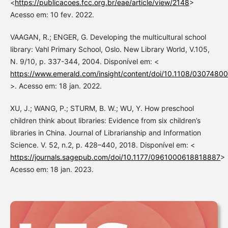
<
https://publicacoes.fcc.org.br/eae/article/view/2148
>
Acesso em: 10 fev. 2022.
VAAGAN, R.; ENGER, G. Developing the multicultural school
library: Vahl Primary School, Oslo. New Library World, V.105,
N. 9/10, p. 337-344, 2004. Disponível em: <
https://www.emerald.com/insight/content/doi/10.1108/03074800
>. Acesso em: 18 jan. 2022.
XU, J.; WANG, P.; STURM, B. W.; WU, Y. How preschool
children think about libraries: Evidence from six children’s
libraries in China. Journal of Librarianship and Information
Science. V. 52, n.2, p. 428–440, 2018. Disponível em: <
https://journals.sagepub.com/doi/10.1177/0961000618818887
>
Acesso em: 18 jan. 2023.