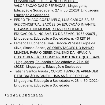
POSSIBILIDADE DE RECONHECIMENTO E
VALORIZAÇÃO DAS DIFERENÇAS
,
Linguagens,
Educação e Sociedade: v. 27 n. 55 (2023): Linguagens,
Educação e Sociedade
PEDRO THIAGO COSTA MELO, LUÍS CARLOS SALES,
(RE)CONCEITUALIZAÇÕES DA EDUCAÇÃO INFANTIL:
DO ASSISTENCIALISMO, SERVIÇO SOCIAL E
EDUCACIONAL NO ÂMBITO DA SEMEC (1968-2007)
,
Linguagens, Educação e Sociedade: n. 43 (2019)
Fernanda Hubner de Lima, Débora Vanessa Felipe da
Silva, Simone Sandri,
AS ORIENTAÇÕES DO BANCO
MUNDIAL PARA O GERENCIALISMO DA INFÂNCIA:
CUSTO-BENEFÍCIO COMO PROMOTOR DA QUALIDADE
,
Linguagens, Educação e Sociedade: v. 27 n. 55
(2023): Linguagens, Educação e Sociedade
Tatiana Santos Arruda ,
CURSO TEMPO DE APRENDER
E EDUCAÇÃO INFANTIL: UMA ANÁLISE CRÍTICA
,
Linguagens, Educação e Sociedade: v. 26 n. 50 (2022):
Linguagens, Educação e Sociedade
1
2
3
4
5
6
7
8
9
10
>
>>