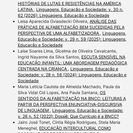
HISTÓRIAS DE LUTAS E RESISTÊNCIAS NA AMÉRICA
LATINA
,
Linguagens, Educação e Sociedade: v. 30 n.
62 (2026): Linguagens, Educação e Sociedade
Leisa Aparecida Gviasdecki Oliveira,
ANÁLISE DAS
PRÁTICAS DE ALFABETIZAÇÃO BEM SUCEDIDAS PELA
PERSPECTIVA DE UMA ALFABETIZADORA
,
Linguagens,
Educação e Sociedade: v. 29 n. 59 (2025): Linguagens,
Educação e Sociedade
Laíse Soares Lima, Gicelma de Oliveira Cavalcante,
Ingrid Nayanne da Silva Santos,
ESCUTA SENSÍVEL NA
EDUCAÇÃO INFANTIL: UMA ABORDAGEM PEDAGÓGICA
CENTRADA NA CRIANÇA
,
Linguagens, Educação e
Sociedade: v. 28 n. 56 (2024): Linguagens, Educação e
Sociedade
Maria Letícia Cautela de Almeida Machado, Paula da
Silva Vidal Cid Lopes, Ana Paula Santana,
OS
SENTIDOS DA ALFABETIZAÇÃO NA BNCC: LEITURAS A
PARTIR DA PERSPECTIVA ENUNCIATIVA-DISCURSIVA
DE LINGUAGEM
,
Linguagens, Educação e Sociedade:
v. 26 n. 52 (2022): Dossiê: Que Currículo é a BNCC?
Jairo José Tonet, Cíntia Régia Rodrigues, Stela Maria
Meneghel,
EDUCAÇÃO INTERCULTURAL COMO