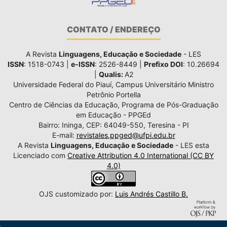
CONTATO / ENDEREÇO
A Revista
Linguagens, Educação e Sociedade
- LES
ISSN
: 1518-0743 |
e-ISSN
: 2526-8449 |
Prefixo DOI
: 10.26694
|
Qualis:
A2
Universidade Federal do Piauí, Campus Universitário Ministro
Petrônio Portella
Centro de Ciências da Educação, Programa de Pós-Graduação
em Educação - PPGEd
Bairro: Ininga, CEP: 64049-550, Teresina - PI
E-mail:
revistales.ppged@ufpi.edu.br
A Revista
Linguagens, Educação e Sociedade
- LES esta
Licenciado com
Creative Attribution 4.0 International (CC BY
4.0)
OJS customizado por:
Luis Andrés Castillo B.