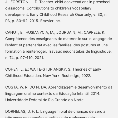
J.; FORSTON, L. D. Teacher–child conversations in preschool
classrooms: Contributions to children’s vocabulary
development. Early Childhood Research Quarterly, v. 30, n.
PA, p. 80–92, 2015. Elsevier Inc.
CANUT, E.; HUSIANYCIA, M.; JOURDAIN, M.; CAPPELE, K.
Compétence des enseignants de maternelle sur le langage de
l’enfant et partenariat avec les familles: des postures et une
formation à réinterroger. Travaux neuchâtelois de linguistique,
n. 74, p. 97–110, 2021.
COHEN, L. E.; WAITE-STUPIANSKY, S. Theories of Early
Childhood Education. New York: Routledge, 2022.
COSTA, W. R. DO N. DA. Aprendizagem e desenvolvimento da
linguagem oral no contexto da Educação Infantil, 2014.
Universidade Federal do Rio Grande do Norte.
DORNELAS, D. F. L. Linguagem oral de crianças de zero a
três anos: concepções e práticas de professoras de