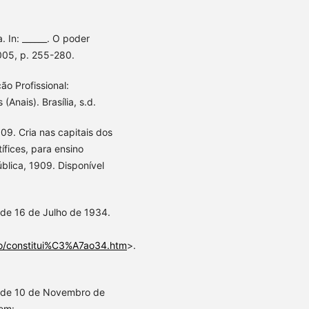
 In: ______. O poder
2005, p. 255-280.
ão Profissional:
Anais). Brasília, s.d.
09. Cria nas capitais dos
ífices, para ensino
ública, 1909. Disponível
, de 16 de Julho de 1934.
cao/constitui%C3%A7ao34.htm
>.
l, de 10 de Novembro de
 em: