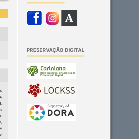
PRESERVAÇÃO DIGITAL
RA
RA
L
s
o.
e
,
e
ge