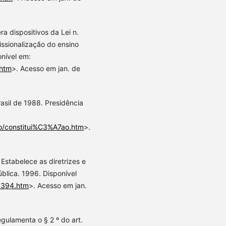
ra dispositivos da Lei n.
issionalização do ensino
onível em:
.htm
>. Acesso em jan. de
rasil de 1988. Presidência
cao/constitui%C3%A7ao.htm
>.
Estabelece as diretrizes e
blica. 1996. Disponível
L9394.htm
>. Acesso em jan.
egulamenta o § 2 º do art.