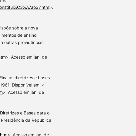
/Constitui%C3%A7ao37.htm
>.
 Dispõe sobre a nova
ecimentos de ensino
dá outras providências.
htm
>. Acesso em jan. de
Fixa as diretrizes e bases
1961. Disponível em: <
tm
>. Acesso em jan. de
 Diretrizes e Bases para o
. Presidência da República.
.htm
>. Acesso em jan. de