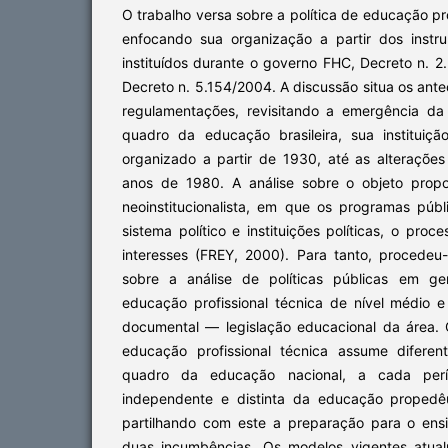
O trabalho versa sobre a política de educação prof
enfocando sua organização a partir dos instr
instituídos durante o governo FHC, Decreto n. 2
Decreto n. 5.154/2004. A discussão situa os ante
regulamentações, revisitando a emergência da
quadro da educação brasileira, sua instituiç
organizado a partir de 1930, até as alterações
anos de 1980. A análise sobre o objeto prop
neoinstitucionalista, em que os programas púb
sistema político e instituições políticas, o proce
interesses (FREY, 2000). Para tanto, procedeu-
sobre a análise de políticas públicas em ge
educação profissional técnica de nível médio 
documental — legislação educacional da área.
educação profissional técnica assume difere
quadro da educação nacional, a cada perío
independente e distinta da educação propedêu
partilhando com este a preparação para o ensi
duas incumbências. Os modelos vigentes atua