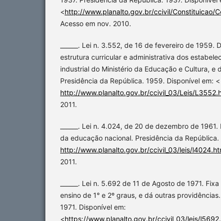
<
http://www.planalto.gov.br/ccivil/Constituicao
Acesso em nov. 2010.
______. Lei n. 3.552, de 16 de fevereiro de 1959.
estrutura curricular e administrativa dos estabel
industrial do Ministério da Educação e Cultura, e 
Presidência da República. 1959. Disponível em: <
http://www.planalto.gov.br/ccivil_03/Leis/L3552.
2011.
______. Lei n. 4.024, de 20 de dezembro de 1961. 
da educação nacional. Presidência da República. 
http://www.planalto.gov.br/ccivil_03/leis/l4024.h
2011.
______. Lei n. 5.692 de 11 de Agosto de 1971. Fixa
ensino de 1° e 2º graus, e dá outras providências
1971. Disponível em:
<
https://www.planalto.gov.br/ccivil_03/leis/l5692