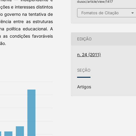
dusoc/article/view/1417
ões e interesses distintos
Fomatos de Citação
lo governo na tentativa de
ência entre as estruturas
na política educacional. A
u as condições favoráveis
EDIÇÃO
ção.
n. 24 (2011)
SEÇÃO
Artigos