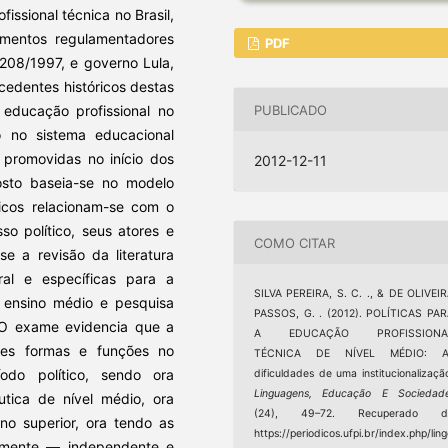
issional técnica no Brasil,
umentos regulamentadores
PDF
.208/1997, e governo Lula,
cedentes históricos destas
PUBLICADO
 educação profissional no
ão no sistema educacional
 promovidas no início dos
2012-12-11
osto baseia-se no modelo
licos relacionam-se com o
sso político, seus atores e
COMO CITAR
se a revisão da literatura
ral e específicas para a
SILVA PEREIRA, S. C. ., & DE OLIVEI
e ensino médio e pesquisa
PASSOS, G. . (2012). POLÍTICAS PA
 O exame evidencia que a
A EDUCAÇÃO PROFISSIONA
ntes formas e funções no
TÉCNICA DE NÍVEL MÉDIO: A
do político, sendo ora
dificuldades de uma institucionalizaçã
Linguagens, Educação E Sociedad
tica de nível médio, ora
(24), 49–72. Recuperado d
no superior, ora tendo as
https://periodicos.ufpi.br/index.php/lin
lmente — independente e