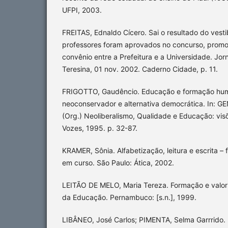
UFPI, 2003.
FREITAS, Ednaldo Cícero. Sai o resultado do vest
professores foram aprovados no concurso, promo
convênio entre a Prefeitura e a Universidade. Jorn
Teresina, 01 nov. 2002. Caderno Cidade, p. 11.
FRIGOTTO, Gaudêncio. Educação e formação hum
neoconservador e alternativa democrática. In: GENT
(Org.) Neoliberalismo, Qualidade e Educação: visõe
Vozes, 1995. p. 32-87.
KRAMER, Sônia. Alfabetização, leitura e escrita –
em curso. São Paulo: Ática, 2002.
LEITÃO DE MELO, Maria Tereza. Formação e valori
da Educação. Pernambuco: [s.n.], 1999.
LIBÂNEO, José Carlos; PIMENTA, Selma Garrrido. 