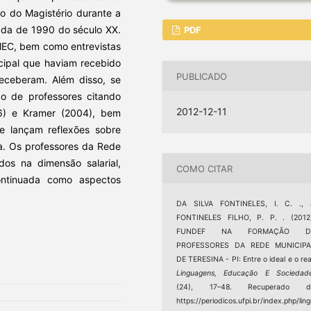
ão do Magistério durante a
cada de 1990 do século XX.
PDF
EMEC, bem como entrevistas
cipal que haviam recebido
PUBLICADO
eceberam. Além disso, se
ão de professores citando
2012-12-11
6) e Kramer (2004), bem
e lançam reflexões sobre
ra. Os professores da Rede
dos na dimensão salarial,
COMO CITAR
ontinuada como aspectos
DA SILVA FONTINELES, I. C. ., 
FONTINELES FILHO, P. P. . (2012)
FUNDEF NA FORMAÇÃO D
PROFESSORES DA REDE MUNICIPA
DE TERESINA - PI: Entre o ideal e o rea
Linguagens, Educação E Sociedad
(24), 17–48. Recuperado d
https://periodicos.ufpi.br/index.php/lin