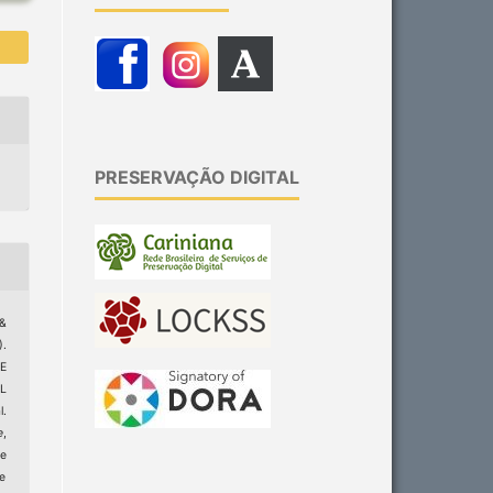
PRESERVAÇÃO DIGITAL
&
.
E
L
l.
e
,
e
ge