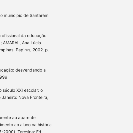
 no município de Santarém.
rofissional da educação
 A.; AMARAL, Ana Lúcia.
mpinas: Papirus, 2002. p.
ducação: desvendando a
1999.
 século XXI escolar: o
 Janeiro: Nova Fronteira,
arente ao aparente
imento ao aluno na história
8-2000). Teresina: Ed.