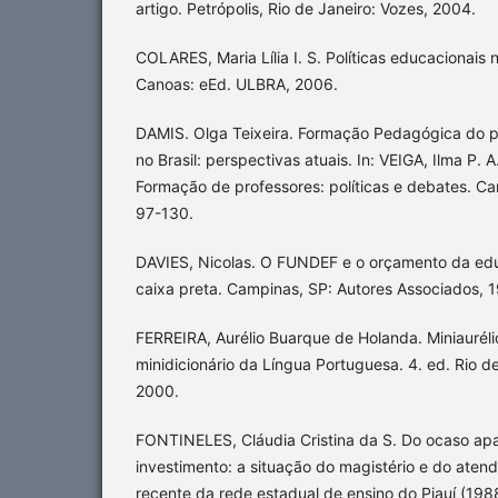
artigo. Petrópolis, Rio de Janeiro: Vozes, 2004.
COLARES, Maria Lília I. S. Políticas educacionais
Canoas: eEd. ULBRA, 2006.
DAMIS. Olga Teixeira. Formação Pedagógica do p
no Brasil: perspectivas atuais. In: VEIGA, Ilma P.
Formação de professores: políticas e debates. Ca
97-130.
DAVIES, Nicolas. O FUNDEF e o orçamento da e
caixa preta. Campinas, SP: Autores Associados, 
FERREIRA, Aurélio Buarque de Holanda. Miniaurélio
minidicionário da Língua Portuguesa. 4. ed. Rio de
2000.
FONTINELES, Cláudia Cristina da S. Do ocaso ap
investimento: a situação do magistério e do atend
recente da rede estadual de ensino do Piauí (198