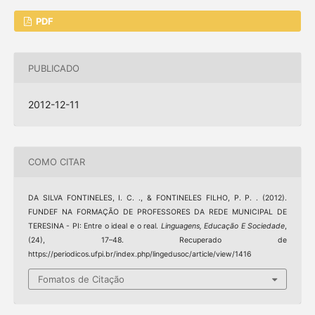
PDF
PUBLICADO
2012-12-11
COMO CITAR
DA SILVA FONTINELES, I. C. ., & FONTINELES FILHO, P. P. . (2012).
FUNDEF NA FORMAÇÃO DE PROFESSORES DA REDE MUNICIPAL DE
TERESINA - PI: Entre o ideal e o real.
Linguagens, Educação E Sociedade
,
(24), 17–48. Recuperado de
https://periodicos.ufpi.br/index.php/lingedusoc/article/view/1416
Fomatos de Citação