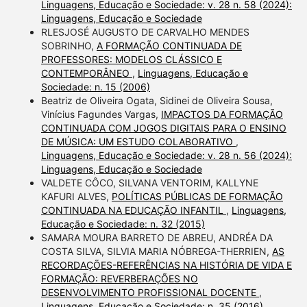
Linguagens, Educação e Sociedade: v. 28 n. 58 (2024):
Linguagens, Educação e Sociedade
RLESJOSÉ AUGUSTO DE CARVALHO MENDES
SOBRINHO,
A FORMAÇÃO CONTINUADA DE
PROFESSORES: MODELOS CLÁSSICO E
CONTEMPORÂNEO
,
Linguagens, Educação e
Sociedade: n. 15 (2006)
Beatriz de Oliveira Ogata, Sidinei de Oliveira Sousa,
Vinícius Fagundes Vargas,
IMPACTOS DA FORMAÇÃO
CONTINUADA COM JOGOS DIGITAIS PARA O ENSINO
DE MÚSICA: UM ESTUDO COLABORATIVO
,
Linguagens, Educação e Sociedade: v. 28 n. 56 (2024):
Linguagens, Educação e Sociedade
VALDETE CÔCO, SILVANA VENTORIM, KALLYNE
KAFURI ALVES,
POLÍTICAS PÚBLICAS DE FORMAÇÃO
CONTINUADA NA EDUCAÇÃO INFANTIL
,
Linguagens,
Educação e Sociedade: n. 32 (2015)
SAMARA MOURA BARRETO DE ABREU, ANDRÉA DA
COSTA SILVA, SILVIA MARIA NÓBREGA-THERRIEN,
AS
RECORDAÇÕES-REFERÊNCIAS NA HISTÓRIA DE VIDA E
FORMAÇÃO: REVERBERAÇÕES NO
DESENVOLVIMENTO PROFISSIONAL DOCENTE
,
Linguagens, Educação e Sociedade: n. 35 (2016)