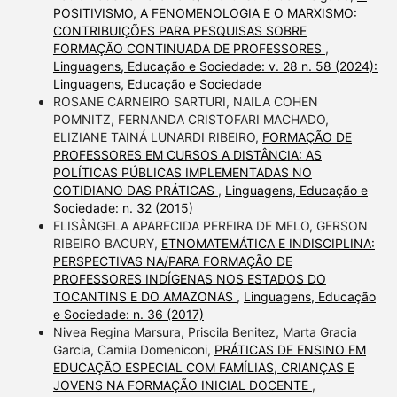
POSITIVISMO, A FENOMENOLOGIA E O MARXISMO:
CONTRIBUIÇÕES PARA PESQUISAS SOBRE
FORMAÇÃO CONTINUADA DE PROFESSORES
,
Linguagens, Educação e Sociedade: v. 28 n. 58 (2024):
Linguagens, Educação e Sociedade
ROSANE CARNEIRO SARTURI, NAILA COHEN
POMNITZ, FERNANDA CRISTOFARI MACHADO,
ELIZIANE TAINÁ LUNARDI RIBEIRO,
FORMAÇÃO DE
PROFESSORES EM CURSOS A DISTÂNCIA: AS
POLÍTICAS PÚBLICAS IMPLEMENTADAS NO
COTIDIANO DAS PRÁTICAS
,
Linguagens, Educação e
Sociedade: n. 32 (2015)
ELISÂNGELA APARECIDA PEREIRA DE MELO, GERSON
RIBEIRO BACURY,
ETNOMATEMÁTICA E INDISCIPLINA:
PERSPECTIVAS NA/PARA FORMAÇÃO DE
PROFESSORES INDÍGENAS NOS ESTADOS DO
TOCANTINS E DO AMAZONAS
,
Linguagens, Educação
e Sociedade: n. 36 (2017)
Nivea Regina Marsura, Priscila Benitez, Marta Gracia
Garcia, Camila Domeniconi,
PRÁTICAS DE ENSINO EM
EDUCAÇÃO ESPECIAL COM FAMÍLIAS, CRIANÇAS E
JOVENS NA FORMAÇÃO INICIAL DOCENTE
,