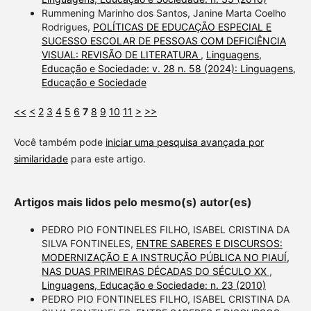
Rummening Marinho dos Santos, Janine Marta Coelho
Rodrigues,
POLÍTICAS DE EDUCAÇÃO ESPECIAL E
SUCESSO ESCOLAR DE PESSOAS COM DEFICIÊNCIA
VISUAL: REVISÃO DE LITERATURA
,
Linguagens,
Educação e Sociedade: v. 28 n. 58 (2024): Linguagens,
Educação e Sociedade
<<
<
2
3
4
5
6
7
8
9
10
11
>
>>
Você também pode
iniciar uma pesquisa avançada por
similaridade
para este artigo.
Artigos mais lidos pelo mesmo(s) autor(es)
PEDRO PIO FONTINELES FILHO, ISABEL CRISTINA DA
SILVA FONTINELES,
ENTRE SABERES E DISCURSOS:
MODERNIZAÇÃO E A INSTRUÇÃO PÚBLICA NO PIAUÍ,
NAS DUAS PRIMEIRAS DÉCADAS DO SÉCULO XX
,
Linguagens, Educação e Sociedade: n. 23 (2010)
PEDRO PIO FONTINELES FILHO, ISABEL CRISTINA DA