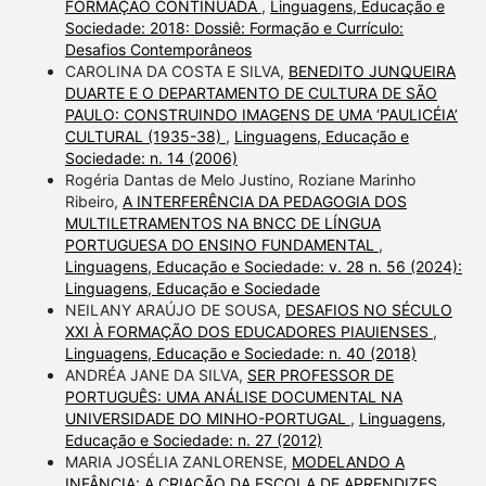
FORMAÇÃO CONTINUADA
,
Linguagens, Educação e
Sociedade: 2018: Dossiê: Formação e Currículo:
Desafios Contemporâneos
CAROLINA DA COSTA E SILVA,
BENEDITO JUNQUEIRA
DUARTE E O DEPARTAMENTO DE CULTURA DE SÃO
PAULO: CONSTRUINDO IMAGENS DE UMA ‘PAULICÉIA’
CULTURAL (1935-38)
,
Linguagens, Educação e
Sociedade: n. 14 (2006)
Rogéria Dantas de Melo Justino, Roziane Marinho
Ribeiro,
A INTERFERÊNCIA DA PEDAGOGIA DOS
MULTILETRAMENTOS NA BNCC DE LÍNGUA
PORTUGUESA DO ENSINO FUNDAMENTAL
,
Linguagens, Educação e Sociedade: v. 28 n. 56 (2024):
Linguagens, Educação e Sociedade
NEILANY ARAÚJO DE SOUSA,
DESAFIOS NO SÉCULO
XXI À FORMAÇÃO DOS EDUCADORES PIAUIENSES
,
Linguagens, Educação e Sociedade: n. 40 (2018)
ANDRÉA JANE DA SILVA,
SER PROFESSOR DE
PORTUGUÊS: UMA ANÁLISE DOCUMENTAL NA
UNIVERSIDADE DO MINHO-PORTUGAL
,
Linguagens,
Educação e Sociedade: n. 27 (2012)
MARIA JOSÉLIA ZANLORENSE,
MODELANDO A
INFÂNCIA: A CRIAÇÃO DA ESCOLA DE APRENDIZES