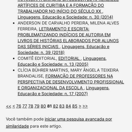
ARTÍFICES DE CURITIBA E A FORMAÇÃO DO
TRABALHADOR NO INÍCIO DO SÉCULO XX
,
Linguagens, Educação e Sociedade: n. 30 (2014)
ANDERSON DE CARVALHO PEREIRA, MILENA ALVES
FERREIRA,
LETRAMENTO E ESCRITA:
PROBLEMATIZANDO INDÍCIOS DE AUTORIA EM
LIVROS DE HISTÓRIAS ELABORADOS POR ALUNOS
DAS SÉRIES INICIAIS
,
Linguagens, Educação e
Sociedade: n. 39 (2018)
COMITÊ EDITORIAL,
EDITORIAL
,
Linguagens,
Educação e Sociedade: n. 13 (2005)
CLÍCIA BÜHRER MARTINS, MARY ÂNGELA TEIXEIRA
BRANDALISE,
FORMAÇÃO DE PROFESSORES NA
PERSPECTIVA DE DESENVOLVIMENTO PROFISSIONAL
E ORGANIZACIONAL DA ESCOLA
,
Linguagens,
Educação e Sociedade: n. 17 (2007)
<<
<
76
77
78
79
80
81
82
83
84
85
>
>>
Você também pode
iniciar uma pesquisa avançada por
similaridade
para este artigo.