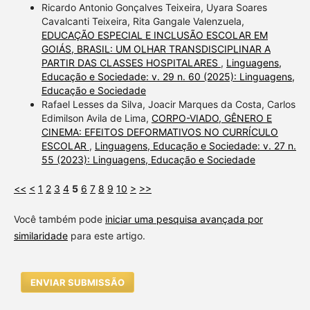
Ricardo Antonio Gonçalves Teixeira, Uyara Soares
Cavalcanti Teixeira, Rita Gangale Valenzuela,
EDUCAÇÃO ESPECIAL E INCLUSÃO ESCOLAR EM
GOIÁS, BRASIL: UM OLHAR TRANSDISCIPLINAR A
PARTIR DAS CLASSES HOSPITALARES
,
Linguagens,
Educação e Sociedade: v. 29 n. 60 (2025): Linguagens,
Educação e Sociedade
Rafael Lesses da Silva, Joacir Marques da Costa, Carlos
Edimilson Avila de Lima,
CORPO-VIADO, GÊNERO E
CINEMA: EFEITOS DEFORMATIVOS NO CURRÍCULO
ESCOLAR
,
Linguagens, Educação e Sociedade: v. 27 n.
55 (2023): Linguagens, Educação e Sociedade
<<
<
1
2
3
4
5
6
7
8
9
10
>
>>
Você também pode
iniciar uma pesquisa avançada por
similaridade
para este artigo.
ENVIAR SUBMISSÃO