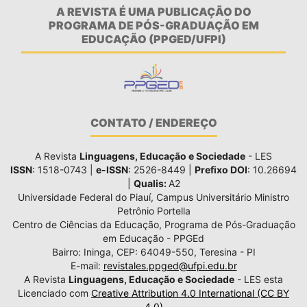
A REVISTA É UMA PUBLICAÇÃO DO
PROGRAMA DE PÓS-GRADUAÇÃO EM
EDUCAÇÃO (PPGED/UFPI)
CONTATO / ENDEREÇO
A Revista
Linguagens, Educação e Sociedade
- LES
ISSN
: 1518-0743 |
e-ISSN
: 2526-8449 |
Prefixo DOI
: 10.26694
|
Qualis:
A2
Universidade Federal do Piauí, Campus Universitário Ministro
Petrônio Portella
Centro de Ciências da Educação, Programa de Pós-Graduação
em Educação - PPGEd
Bairro: Ininga, CEP: 64049-550, Teresina - PI
E-mail:
revistales.ppged@ufpi.edu.br
A Revista
Linguagens, Educação e Sociedade
- LES esta
Licenciado com
Creative Attribution 4.0 International (CC BY
4.0)