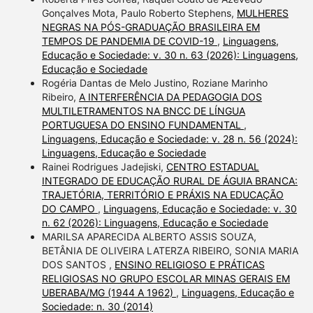
Gonçalves Mota, Paulo Roberto Stephens,
MULHERES
NEGRAS NA PÓS-GRADUAÇÃO BRASILEIRA EM
TEMPOS DE PANDEMIA DE COVID-19
,
Linguagens,
Educação e Sociedade: v. 30 n. 63 (2026): Linguagens,
Educação e Sociedade
Rogéria Dantas de Melo Justino, Roziane Marinho
Ribeiro,
A INTERFERÊNCIA DA PEDAGOGIA DOS
MULTILETRAMENTOS NA BNCC DE LÍNGUA
PORTUGUESA DO ENSINO FUNDAMENTAL
,
Linguagens, Educação e Sociedade: v. 28 n. 56 (2024):
Linguagens, Educação e Sociedade
Rainei Rodrigues Jadejiski,
CENTRO ESTADUAL
INTEGRADO DE EDUCAÇÃO RURAL DE ÁGUIA BRANCA:
TRAJETÓRIA, TERRITÓRIO E PRÁXIS NA EDUCAÇÃO
DO CAMPO
,
Linguagens, Educação e Sociedade: v. 30
n. 62 (2026): Linguagens, Educação e Sociedade
MARILSA APARECIDA ALBERTO ASSIS SOUZA,
BETÂNIA DE OLIVEIRA LATERZA RIBEIRO, SONIA MARIA
DOS SANTOS ,
ENSINO RELIGIOSO E PRÁTICAS
RELIGIOSAS NO GRUPO ESCOLAR MINAS GERAIS EM
UBERABA/MG (1944 A 1962)
,
Linguagens, Educação e
Sociedade: n. 30 (2014)