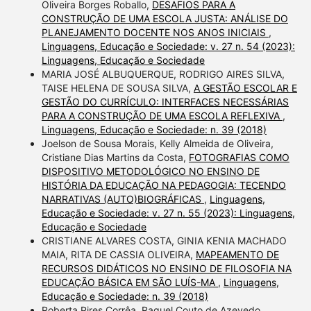
Oliveira Borges Roballo,
DESAFIOS PARA A
CONSTRUÇÃO DE UMA ESCOLA JUSTA: ANÁLISE DO
PLANEJAMENTO DOCENTE NOS ANOS INICIAIS
,
Linguagens, Educação e Sociedade: v. 27 n. 54 (2023):
Linguagens, Educação e Sociedade
MARIA JOSÉ ALBUQUERQUE, RODRIGO AIRES SILVA,
TAISE HELENA DE SOUSA SILVA,
A GESTÃO ESCOLAR E
GESTÃO DO CURRÍCULO: INTERFACES NECESSÁRIAS
PARA A CONSTRUÇÃO DE UMA ESCOLA REFLEXIVA
,
Linguagens, Educação e Sociedade: n. 39 (2018)
Joelson de Sousa Morais, Kelly Almeida de Oliveira,
Cristiane Dias Martins da Costa,
FOTOGRAFIAS COMO
DISPOSITIVO METODOLÓGICO NO ENSINO DE
HISTÓRIA DA EDUCAÇÃO NA PEDAGOGIA: TECENDO
NARRATIVAS (AUTO)BIOGRÁFICAS
,
Linguagens,
Educação e Sociedade: v. 27 n. 55 (2023): Linguagens,
Educação e Sociedade
CRISTIANE ALVARES COSTA, GINIA KENIA MACHADO
MAIA, RITA DE CASSIA OLIVEIRA,
MAPEAMENTO DE
RECURSOS DIDÁTICOS NO ENSINO DE FILOSOFIA NA
EDUCAÇÃO BÁSICA EM SÃO LUÍS-MA
,
Linguagens,
Educação e Sociedade: n. 39 (2018)
Roberta Pires Corrêa, Raquel Couto de Azevedo