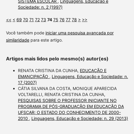
SISTEMA ESCOLAR
,
Linguagens, Educação e
Sociedade: n. 2 (1997)
<<
<
69
70
71
72
73
74
75
76
77
78
>
>>
Você também pode
iniciar uma pesquisa avançada por
similaridade
para este artigo.
Artigos mais lidos pelo mesmo(s) autor(es)
RENATA CRISTINA DA CUNHA,
EDUCAÇÃO E
EMANCIPAÇÃO
,
Linguagens, Educação e Sociedade: n.
17 (2007)
CÁTIA SILVANA DA COSTA, MONIQUE APARECIDA
VOLTARELLI, RENATA CRISTINA DA CUNHA,
PESQUISAS SOBRE O PROFESSOR INICIANTE NO
PROGRAMA DE PÓS-GRADUAÇÃO EM EDUCAÇÃO DA
UFSCAR: O ESTADO DO CONHECIMENTO DE 2000-
2010
,
Linguagens, Educação e Sociedade: n. 29 (2013)