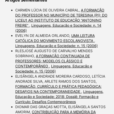
Artigos Semelhantes
CARMEN LÚCIA DE OLIVEIRA CABRAL,
A FORMAÇÃO
DO PROFESSOR NO MUNICÍPIO DE TERESINA (PI): DO
LICEU1 AO INSTITUTO DE EDUCAÇÃO “ANTONINO
FREIRE”
,
Linguagens, Educação e Sociedade: n. 14
(2006)
EVELYN DE ALMEIDA ORLANDO,
UMA LEITURA
CATÓLICA DO MOVIMENTO ESCOLANOVISTA
,
Linguagens, Educação e Sociedade: n. 15 (2006)
RLESJOSÉ AUGUSTO DE CARVALHO MENDES
SOBRINHO,
A FORMAÇÃO CONTINUADA DE
PROFESSORES: MODELOS CLÁSSICO E
CONTEMPORÂNEO
,
Linguagens, Educação e
Sociedade: n. 15 (2006)
ELISÂNGELA ANDRADE MOREIRA CARDOSO, LETÍCIA
ANDRADE SILVA, ARLETE RAMOS DOS SANTOS,
FORMAÇÃO, CURRÍCULO E PRÁTICA PEDAGÓGICA:
DESAFIOS NA CONTEMPORANEIDADE
,
Linguagens,
Educação e Sociedade: 2018: Dossiê: Formação e
Currículo: Desafios Contemporâneos
DIOMAR DAS GRAÇAS MOTTA, ELISÂNGELA SANTOS
AMORIM,
CONTRIBUIÇÃO PARA A MEMÓRIA DA