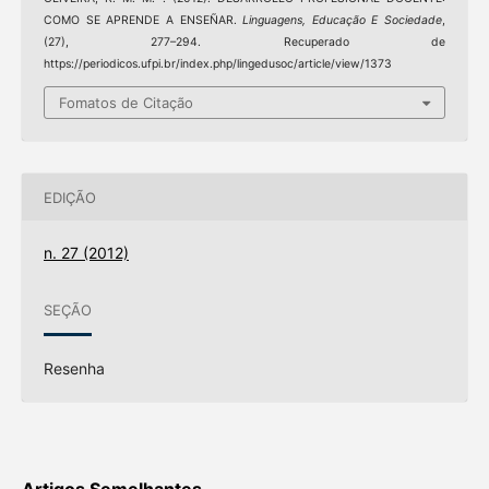
COMO SE APRENDE A ENSEÑAR.
Linguagens, Educação E Sociedade
,
(27), 277–294. Recuperado de
https://periodicos.ufpi.br/index.php/lingedusoc/article/view/1373
Fomatos de Citação
EDIÇÃO
n. 27 (2012)
SEÇÃO
Resenha