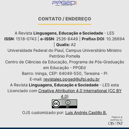
CONTATO / ENDEREÇO
A Revista
Linguagens, Educação e Sociedade
- LES
ISSN
: 1518-0743 |
e-ISSN
: 2526-8449 |
Prefixo DOI
: 10.26694
|
Qualis:
A2
Universidade Federal do Piauí, Campus Universitário Ministro
Petrônio Portella
Centro de Ciências da Educação, Programa de Pós-Graduação
em Educação - PPGEd
Bairro: Ininga, CEP: 64049-550, Teresina - PI
E-mail:
revistales.ppged@ufpi.edu.br
A Revista
Linguagens, Educação e Sociedade
- LES esta
Licenciado com
Creative Attribution 4.0 International (CC BY
4.0)
OJS customizado por:
Luis Andrés Castillo B.