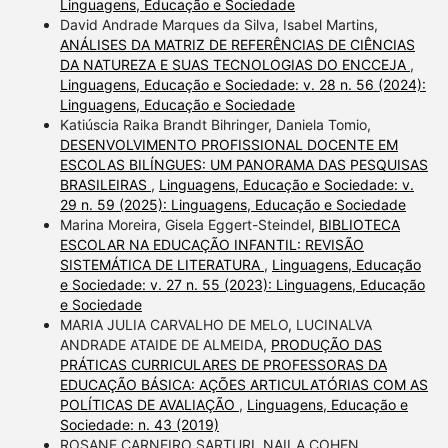
Linguagens, Educação e Sociedade
David Andrade Marques da Silva, Isabel Martins,
ANÁLISES DA MATRIZ DE REFERÊNCIAS DE CIÊNCIAS
DA NATUREZA E SUAS TECNOLOGIAS DO ENCCEJA
,
Linguagens, Educação e Sociedade: v. 28 n. 56 (2024):
Linguagens, Educação e Sociedade
Katiúscia Raika Brandt Bihringer, Daniela Tomio,
DESENVOLVIMENTO PROFISSIONAL DOCENTE EM
ESCOLAS BILÍNGUES: UM PANORAMA DAS PESQUISAS
BRASILEIRAS
,
Linguagens, Educação e Sociedade: v.
29 n. 59 (2025): Linguagens, Educação e Sociedade
Marina Moreira, Gisela Eggert-Steindel,
BIBLIOTECA
ESCOLAR NA EDUCAÇÃO INFANTIL: REVISÃO
SISTEMÁTICA DE LITERATURA
,
Linguagens, Educação
e Sociedade: v. 27 n. 55 (2023): Linguagens, Educação
e Sociedade
MARIA JULIA CARVALHO DE MELO, LUCINALVA
ANDRADE ATAIDE DE ALMEIDA,
PRODUÇÃO DAS
PRÁTICAS CURRICULARES DE PROFESSORAS DA
EDUCAÇÃO BÁSICA: AÇÕES ARTICULATÓRIAS COM AS
POLÍTICAS DE AVALIAÇÃO
,
Linguagens, Educação e
Sociedade: n. 43 (2019)
ROSANE CARNEIRO SARTURI, NAILA COHEN