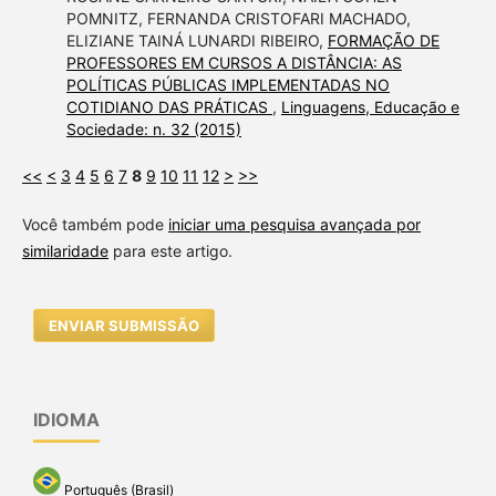
POMNITZ, FERNANDA CRISTOFARI MACHADO,
ELIZIANE TAINÁ LUNARDI RIBEIRO,
FORMAÇÃO DE
PROFESSORES EM CURSOS A DISTÂNCIA: AS
POLÍTICAS PÚBLICAS IMPLEMENTADAS NO
COTIDIANO DAS PRÁTICAS
,
Linguagens, Educação e
Sociedade: n. 32 (2015)
<<
<
3
4
5
6
7
8
9
10
11
12
>
>>
Você também pode
iniciar uma pesquisa avançada por
similaridade
para este artigo.
ENVIAR SUBMISSÃO
IDIOMA
Português (Brasil)