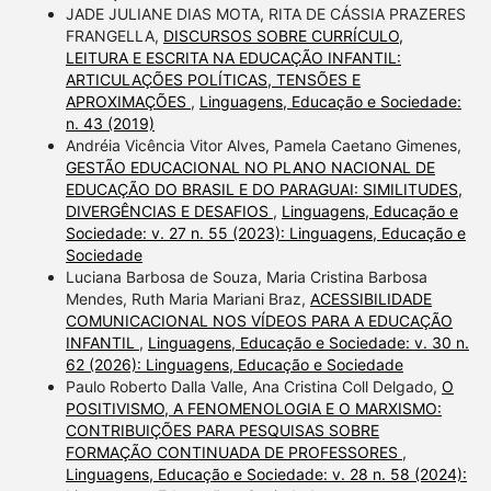
JADE JULIANE DIAS MOTA, RITA DE CÁSSIA PRAZERES
FRANGELLA,
DISCURSOS SOBRE CURRÍCULO,
LEITURA E ESCRITA NA EDUCAÇÃO INFANTIL:
ARTICULAÇÕES POLÍTICAS, TENSÕES E
APROXIMAÇÕES
,
Linguagens, Educação e Sociedade:
n. 43 (2019)
Andréia Vicência Vitor Alves, Pamela Caetano Gimenes,
GESTÃO EDUCACIONAL NO PLANO NACIONAL DE
EDUCAÇÃO DO BRASIL E DO PARAGUAI: SIMILITUDES,
DIVERGÊNCIAS E DESAFIOS
,
Linguagens, Educação e
Sociedade: v. 27 n. 55 (2023): Linguagens, Educação e
Sociedade
Luciana Barbosa de Souza, Maria Cristina Barbosa
Mendes, Ruth Maria Mariani Braz,
ACESSIBILIDADE
COMUNICACIONAL NOS VÍDEOS PARA A EDUCAÇÃO
INFANTIL
,
Linguagens, Educação e Sociedade: v. 30 n.
62 (2026): Linguagens, Educação e Sociedade
Paulo Roberto Dalla Valle, Ana Cristina Coll Delgado,
O
POSITIVISMO, A FENOMENOLOGIA E O MARXISMO:
CONTRIBUIÇÕES PARA PESQUISAS SOBRE
FORMAÇÃO CONTINUADA DE PROFESSORES
,
Linguagens, Educação e Sociedade: v. 28 n. 58 (2024):