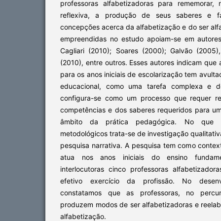
professoras alfabetizadoras para rememorar, 
reflexiva, a produção de seus saberes e 
concepções acerca da alfabetização e do ser alf
empreendidas no estudo apoiam-se em autores,
Cagliari (2010); Soares (2000); Galvão (2005)
(2010), entre outros. Esses autores indicam que
para os anos iniciais de escolarização tem avulta
educacional, como uma tarefa complexa e de
configura-se como um processo que requer ref
competências e dos saberes requeridos para u
âmbito da prática pedagógica. No que 
metodológicos trata-se de investigação qualitati
pesquisa narrativa. A pesquisa tem como contex
atua nos anos iniciais do ensino fundam
interlocutoras cinco professoras alfabetizad
efetivo exercício da profissão. No desen
constatamos que as professoras, no percur
produzem modos de ser alfabetizadoras e reel
alfabetização.