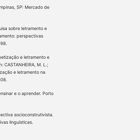
ampinas, SP: Mercado de
uisa sobre letramento e
tramento: perspectivas
998.
abetização e letramento e
 In: CASTANHEIRA, M. L.;
tização e letramento na
008.
nsinar e o aprender. Porto
ctiva socioconstrutivista.
vas linguísticas.