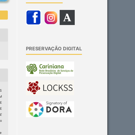
PRESERVAÇÃO DIGITAL
AS
M
E
E
E
do
ge