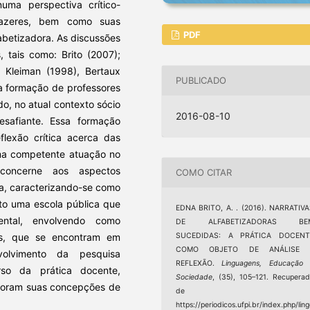
numa perspectiva crítico-
fazeres, bem como suas
PDF
abetizadora. As discussões
 tais como: Brito (2007);
, Kleiman (1998), Bertaux
PUBLICADO
 a formação de professores
do, no atual contexto sócio
2016-08-10
safiante. Essa formação
lexão crítica acerca das
ma competente atuação no
concerne aos aspectos
COMO CITAR
va, caracterizando-se como
to uma escola pública que
EDNA BRITO, A. . (2016). NARRATIV
ental, envolvendo como
DE ALFABETIZADORAS BE
SUCEDIDAS: A PRÁTICA DOCENT
oras, que se encontram em
COMO OBJETO DE ANÁLISE 
volvimento da pesquisa
REFLEXÃO.
Linguagens, Educação 
so da prática docente,
Sociedade
, (35), 105–121. Recupera
aboram suas concepções de
de
https://periodicos.ufpi.br/index.php/lin