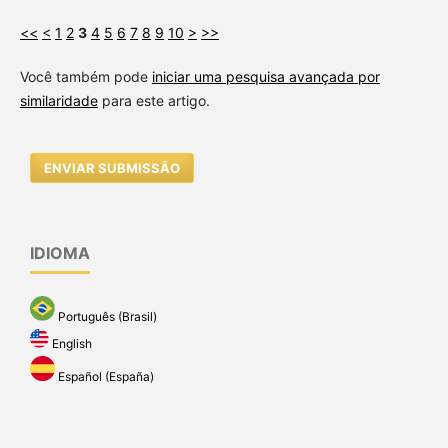
<<
<
1
2
3
4
5
6
7
8
9
10
>
>>
Você também pode
iniciar uma pesquisa avançada por
similaridade
para este artigo.
ENVIAR SUBMISSÃO
IDIOMA
Português (Brasil)
English
Español (España)