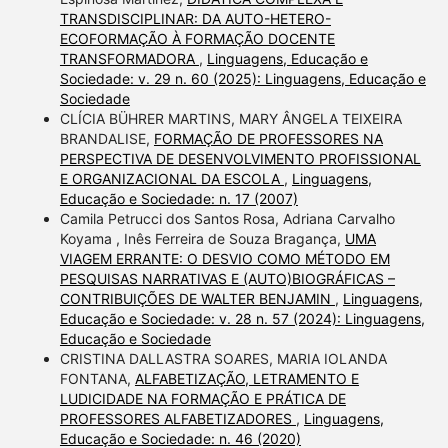
TRANSDISCIPLINAR: DA AUTO-HETERO-
ECOFORMAÇÃO À FORMAÇÃO DOCENTE
TRANSFORMADORA
,
Linguagens, Educação e
Sociedade: v. 29 n. 60 (2025): Linguagens, Educação e
Sociedade
CLÍCIA BÜHRER MARTINS, MARY ÂNGELA TEIXEIRA
BRANDALISE,
FORMAÇÃO DE PROFESSORES NA
PERSPECTIVA DE DESENVOLVIMENTO PROFISSIONAL
E ORGANIZACIONAL DA ESCOLA
,
Linguagens,
Educação e Sociedade: n. 17 (2007)
Camila Petrucci dos Santos Rosa, Adriana Carvalho
Koyama , Inês Ferreira de Souza Bragança,
UMA
VIAGEM ERRANTE: O DESVIO COMO MÉTODO EM
PESQUISAS NARRATIVAS E (AUTO)BIOGRÁFICAS –
CONTRIBUIÇÕES DE WALTER BENJAMIN
,
Linguagens,
Educação e Sociedade: v. 28 n. 57 (2024): Linguagens,
Educação e Sociedade
CRISTINA DALLASTRA SOARES, MARIA IOLANDA
FONTANA,
ALFABETIZAÇÃO, LETRAMENTO E
LUDICIDADE NA FORMAÇÃO E PRÁTICA DE
PROFESSORES ALFABETIZADORES
,
Linguagens,
Educação e Sociedade: n. 46 (2020)