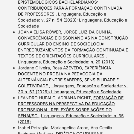
EPISTEMOLÓGICOS BACHELARDIANOS:
CONTRIBUIÇÕES PARA A FORMAÇÃO CONTINUADA
DE PROFESSORES
,
Linguagens, Educação e
Sociedade: v. 27 n. 54 (2023): Linguagens, Educação e
Sociedade
JOANA ELISA RÖWER, JORGE LUIZ DA CUNHA,
CONVERGÊNCIAS E DISSONÂNCIAS NA CONSTRUÇÃO
CURRICULAR DO ENSINO DE SOCIOLOGIA:
ENTRECRUZAMENTOS DA FORMAÇÃO CONTINUADA E
TEXTOS DE ORIENTAÇÕES CURRICULARES
,
Linguagens, Educação e Sociedade: n. 29 (2013)
Jordane Oliveira, Rosa AZEVEDO,
EXPERIÊNCIA
DOCENTE NO PROEJA NA PEDAGOGIA DA
ALTERNÂNCIA: ENTRE SABERES, SENSIBILIDADE E
COLETIVIDADE
,
Linguagens, Educação e Sociedade: v.
30 n. 62 (2026): Linguagens, Educação e Sociedade
LEANDRO HUPALO, ADRIANA RICHIT,
FORMAÇÃO DE
PROFESSORES NA PERSPECTIVA DA EDUCAÇÃO
PROFISSIONAL: REFLEXÕES SOBRE AÇÕES DO
SENAI/SC
,
Linguagens, Educação e Sociedade: n. 35
(2016)
Izabel Petraglia, Mariangelica Arone, Ana Cecília
Espinosa Martinez,
DIDÁTICA COMPLEXA E