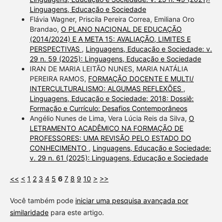
Linguagens, Educação e Sociedade
Flávia Wagner, Priscila Pereira Correa, Emiliana Oro
Brandao,
O PLANO NACIONAL DE EDUCAÇÃO
(2014/2024) E A META 15: AVALIAÇÃO, LIMITES E
PERSPECTIVAS
,
Linguagens, Educação e Sociedade: v.
29 n. 59 (2025): Linguagens, Educação e Sociedade
IRAN DE MARIA LEITÃO NUNES, MARIA NATÁLIA
PEREIRA RAMOS,
FORMAÇÃO DOCENTE E MULTI/
INTERCULTURALISMO: ALGUMAS REFLEXÕES
,
Linguagens, Educação e Sociedade: 2018: Dossiê:
Formação e Currículo: Desafios Contemporâneos
Angélio Nunes de Lima, Vera Lúcia Reis da Silva,
O
LETRAMENTO ACADÊMICO NA FORMAÇÃO DE
PROFESSORES: UMA REVISÃO PELO ESTADO DO
CONHECIMENTO
,
Linguagens, Educação e Sociedade:
v. 29 n. 61 (2025): Linguagens, Educação e Sociedade
<<
<
1
2
3
4
5
6
7
8
9
10
>
>>
Você também pode
iniciar uma pesquisa avançada por
similaridade
para este artigo.