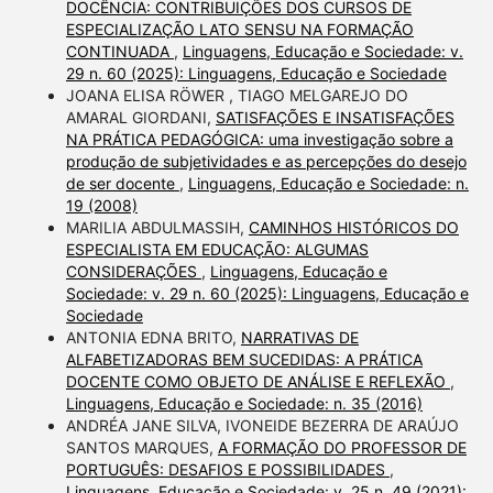
DOCÊNCIA: CONTRIBUIÇÕES DOS CURSOS DE
ESPECIALIZAÇÃO LATO SENSU NA FORMAÇÃO
CONTINUADA
,
Linguagens, Educação e Sociedade: v.
29 n. 60 (2025): Linguagens, Educação e Sociedade
JOANA ELISA RÖWER , TIAGO MELGAREJO DO
AMARAL GIORDANI,
SATISFAÇÕES E INSATISFAÇÕES
NA PRÁTICA PEDAGÓGICA: uma investigação sobre a
produção de subjetividades e as percepções do desejo
de ser docente
,
Linguagens, Educação e Sociedade: n.
19 (2008)
MARILIA ABDULMASSIH,
CAMINHOS HISTÓRICOS DO
ESPECIALISTA EM EDUCAÇÃO: ALGUMAS
CONSIDERAÇÕES
,
Linguagens, Educação e
Sociedade: v. 29 n. 60 (2025): Linguagens, Educação e
Sociedade
ANTONIA EDNA BRITO,
NARRATIVAS DE
ALFABETIZADORAS BEM SUCEDIDAS: A PRÁTICA
DOCENTE COMO OBJETO DE ANÁLISE E REFLEXÃO
,
Linguagens, Educação e Sociedade: n. 35 (2016)
ANDRÉA JANE SILVA, IVONEIDE BEZERRA DE ARAÚJO
SANTOS MARQUES,
A FORMAÇÃO DO PROFESSOR DE
PORTUGUÊS: DESAFIOS E POSSIBILIDADES
,
Linguagens, Educação e Sociedade: v. 25 n. 49 (2021):