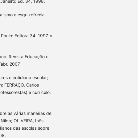
 Janeiro: Ed. 34, 1998.
talismo e esquizofrenia.
 Paulo: Editora 34, 1997. v.
ano. Revista Educação e
/abr. 2007.
res e cotidiano escolar;
In: FERRAÇO, Carlos
ofessores(as) e currículo.
bre as várias maneiras de
, Nilda; OLIVEIRA, Inês
dianos das escolas sobre
08.