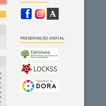
PRESERVAÇÃO DIGITAL
A
DE
L
O
S
 E
.