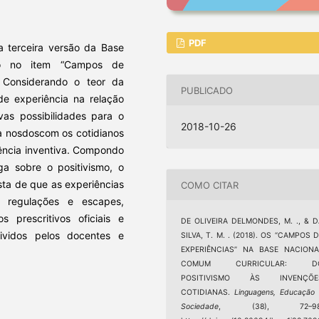
PDF
da terceira versão da Base
do no item “Campos de
. Considerando o teor da
PUBLICADO
 de experiência na relação
vas possibilidades para o
2018-10-26
sa nosdoscom os cotidianos
iência inventiva. Compondo
ga sobre o positivismo, o
osta de que as experiências
COMO CITAR
 regulações e escapes,
s prescritivos oficiais e
DE OLIVEIRA DELMONDES, M. ., & D
ividos pelos docentes e
SILVA, T. M. . (2018). OS “CAMPOS 
EXPERIÊNCIAS” NA BASE NACIONA
COMUM CURRICULAR: D
POSITIVISMO ÀS INVENÇÕE
COTIDIANAS.
Linguagens, Educação
Sociedade
, (38), 72–98