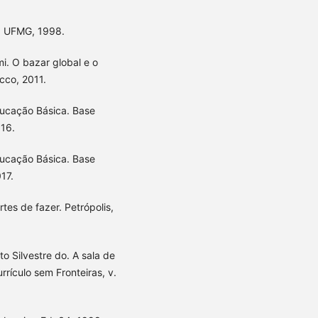
e: UFMG, 1998.
mi. O bazar global e o
cco, 2011.
ducação Básica. Base
016.
ducação Básica. Base
17.
tes de fazer. Petrópolis,
 Silvestre do. A sala de
rrículo sem Fronteiras, v.