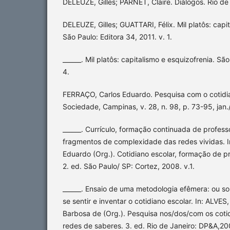
DELEUZE, Gilles; PARNET, Claire. Diálogos. Rio de
DELEUZE, Gilles; GUATTARI, Félix. Mil platôs: capi
São Paulo: Editora 34, 2011. v. 1.
______. Mil platôs: capitalismo e esquizofrenia. São
4.
FERRAÇO, Carlos Eduardo. Pesquisa com o cotidi
Sociedade, Campinas, v. 28, n. 98, p. 73-95, jan.
______. Currículo, formação continuada de professo
fragmentos de complexidade das redes vividas. 
Eduardo (Org.). Cotidiano escolar, formação de pr
2. ed. São Paulo/ SP: Cortez, 2008. v.1.
______. Ensaio de uma metodologia efêmera: ou so
se sentir e inventar o cotidiano escolar. In: ALVES
Barbosa de (Org.). Pesquisa nos/dos/com os coti
redes de saberes. 3. ed. Rio de Janeiro: DP&A,20