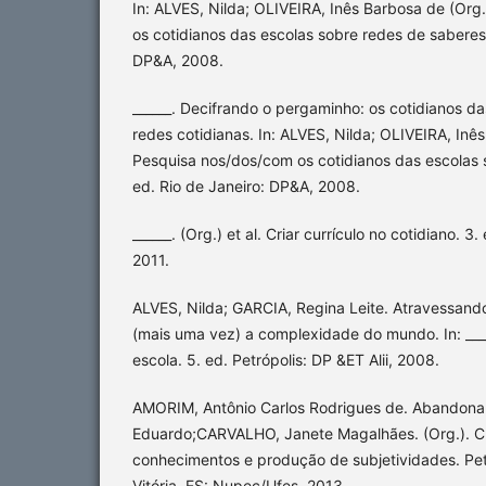
In: ALVES, Nilda; OLIVEIRA, Inês Barbosa de (Org
os cotidianos das escolas sobre redes de saberes.
DP&A, 2008.
______. Decifrando o pergaminho: os cotidianos da
redes cotidianas. In: ALVES, Nilda; OLIVEIRA, Inê
Pesquisa nos/dos/com os cotidianos das escolas 
ed. Rio de Janeiro: DP&A, 2008.
______. (Org.) et al. Criar currículo no cotidiano. 3
2011.
ALVES, Nilda; GARCIA, Regina Leite. Atravessando
(mais uma vez) a complexidade do mundo. In: ____
escola. 5. ed. Petrópolis: DP &ET Alii, 2008.
AMORIM, Antônio Carlos Rodrigues de. Abandonar
Eduardo;CARVALHO, Janete Magalhães. (Org.). Cu
conhecimentos e produção de subjetividades. Petró
Vitória, ES: Nupec/Ufes, 2013.