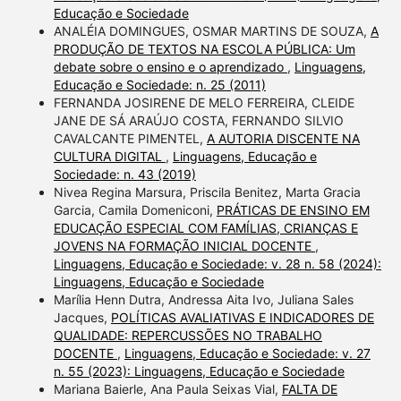
Educação e Sociedade
ANALÉIA DOMINGUES, OSMAR MARTINS DE SOUZA,
A
PRODUÇÃO DE TEXTOS NA ESCOLA PÚBLICA: Um
debate sobre o ensino e o aprendizado
,
Linguagens,
Educação e Sociedade: n. 25 (2011)
FERNANDA JOSIRENE DE MELO FERREIRA, CLEIDE
JANE DE SÁ ARAÚJO COSTA, FERNANDO SILVIO
CAVALCANTE PIMENTEL,
A AUTORIA DISCENTE NA
CULTURA DIGITAL
,
Linguagens, Educação e
Sociedade: n. 43 (2019)
Nivea Regina Marsura, Priscila Benitez, Marta Gracia
Garcia, Camila Domeniconi,
PRÁTICAS DE ENSINO EM
EDUCAÇÃO ESPECIAL COM FAMÍLIAS, CRIANÇAS E
JOVENS NA FORMAÇÃO INICIAL DOCENTE
,
Linguagens, Educação e Sociedade: v. 28 n. 58 (2024):
Linguagens, Educação e Sociedade
Marília Henn Dutra, Andressa Aita Ivo, Juliana Sales
Jacques,
POLÍTICAS AVALIATIVAS E INDICADORES DE
QUALIDADE: REPERCUSSÕES NO TRABALHO
DOCENTE
,
Linguagens, Educação e Sociedade: v. 27
n. 55 (2023): Linguagens, Educação e Sociedade
Mariana Baierle, Ana Paula Seixas Vial,
FALTA DE