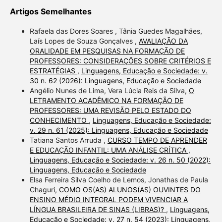
Artigos Semelhantes
Rafaela das Dores Soares , Tânia Guedes Magalhães,
Laís Lopes de Souza Gonçalves ,
AVALIAÇÃO DA
ORALIDADE EM PESQUISAS NA FORMAÇÃO DE
PROFESSORES: CONSIDERAÇÕES SOBRE CRITÉRIOS E
ESTRATÉGIAS
,
Linguagens, Educação e Sociedade: v.
30 n. 62 (2026): Linguagens, Educação e Sociedade
Angélio Nunes de Lima, Vera Lúcia Reis da Silva,
O
LETRAMENTO ACADÊMICO NA FORMAÇÃO DE
PROFESSORES: UMA REVISÃO PELO ESTADO DO
CONHECIMENTO
,
Linguagens, Educação e Sociedade:
v. 29 n. 61 (2025): Linguagens, Educação e Sociedade
Tatiana Santos Arruda ,
CURSO TEMPO DE APRENDER
E EDUCAÇÃO INFANTIL: UMA ANÁLISE CRÍTICA
,
Linguagens, Educação e Sociedade: v. 26 n. 50 (2022):
Linguagens, Educação e Sociedade
Elsa Ferreira Silva Coelho de Lemos, Jonathas de Paula
Chaguri,
COMO OS(AS) ALUNOS(AS) OUVINTES DO
ENSINO MÉDIO INTEGRAL PODEM VIVENCIAR A
LÍNGUA BRASILEIRA DE SINAS (LIBRAS)?
,
Linguagens,
Educação e Sociedade: v. 27 n. 54 (2023): Linguagens,