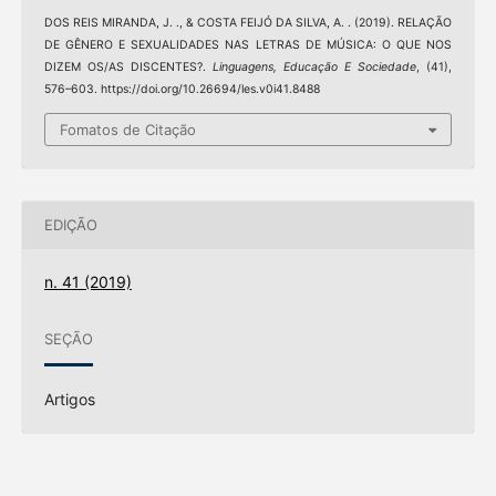
DOS REIS MIRANDA, J. ., & COSTA FEIJÓ DA SILVA, A. . (2019). RELAÇÃO
DE GÊNERO E SEXUALIDADES NAS LETRAS DE MÚSICA: O QUE NOS
DIZEM OS/AS DISCENTES?.
Linguagens, Educação E Sociedade
, (41),
576–603. https://doi.org/10.26694/les.v0i41.8488
Fomatos de Citação
EDIÇÃO
n. 41 (2019)
SEÇÃO
Artigos