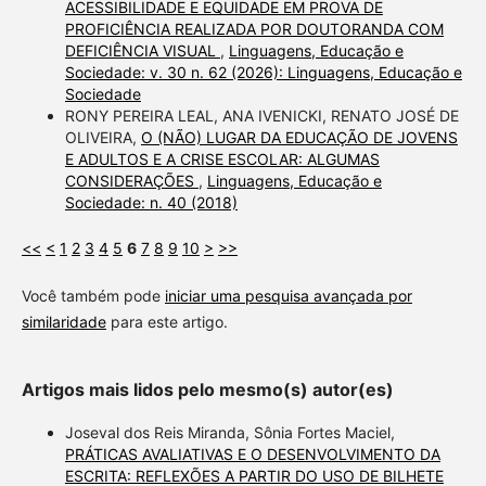
ACESSIBILIDADE E EQUIDADE EM PROVA DE
PROFICIÊNCIA REALIZADA POR DOUTORANDA COM
DEFICIÊNCIA VISUAL
,
Linguagens, Educação e
Sociedade: v. 30 n. 62 (2026): Linguagens, Educação e
Sociedade
RONY PEREIRA LEAL, ANA IVENICKI, RENATO JOSÉ DE
OLIVEIRA,
O (NÃO) LUGAR DA EDUCAÇÃO DE JOVENS
E ADULTOS E A CRISE ESCOLAR: ALGUMAS
CONSIDERAÇÕES
,
Linguagens, Educação e
Sociedade: n. 40 (2018)
<<
<
1
2
3
4
5
6
7
8
9
10
>
>>
Você também pode
iniciar uma pesquisa avançada por
similaridade
para este artigo.
Artigos mais lidos pelo mesmo(s) autor(es)
Joseval dos Reis Miranda, Sônia Fortes Maciel,
PRÁTICAS AVALIATIVAS E O DESENVOLVIMENTO DA
ESCRITA: REFLEXÕES A PARTIR DO USO DE BILHETE