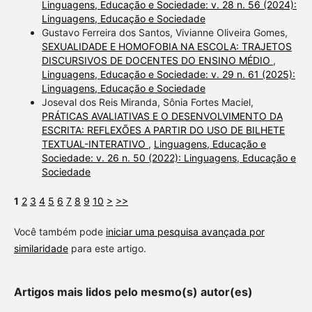
Linguagens, Educação e Sociedade: v. 28 n. 56 (2024):
Linguagens, Educação e Sociedade
Gustavo Ferreira dos Santos, Vivianne Oliveira Gomes,
SEXUALIDADE E HOMOFOBIA NA ESCOLA: TRAJETOS
DISCURSIVOS DE DOCENTES DO ENSINO MÉDIO
,
Linguagens, Educação e Sociedade: v. 29 n. 61 (2025):
Linguagens, Educação e Sociedade
Joseval dos Reis Miranda, Sônia Fortes Maciel,
PRÁTICAS AVALIATIVAS E O DESENVOLVIMENTO DA
ESCRITA: REFLEXÕES A PARTIR DO USO DE BILHETE
TEXTUAL-INTERATIVO
,
Linguagens, Educação e
Sociedade: v. 26 n. 50 (2022): Linguagens, Educação e
Sociedade
1
2
3
4
5
6
7
8
9
10
>
>>
Você também pode
iniciar uma pesquisa avançada por
similaridade
para este artigo.
Artigos mais lidos pelo mesmo(s) autor(es)