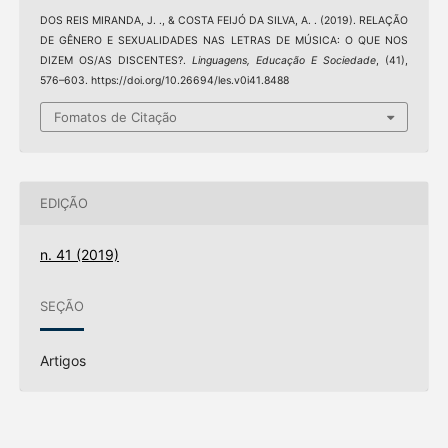
DOS REIS MIRANDA, J. ., & COSTA FEIJÓ DA SILVA, A. . (2019). RELAÇÃO
DE GÊNERO E SEXUALIDADES NAS LETRAS DE MÚSICA: O QUE NOS
DIZEM OS/AS DISCENTES?.
Linguagens, Educação E Sociedade
, (41),
576–603. https://doi.org/10.26694/les.v0i41.8488
Fomatos de Citação
EDIÇÃO
n. 41 (2019)
SEÇÃO
Artigos