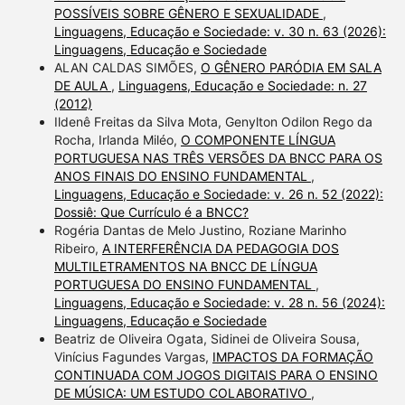
POSSÍVEIS SOBRE GÊNERO E SEXUALIDADE
,
Linguagens, Educação e Sociedade: v. 30 n. 63 (2026):
Linguagens, Educação e Sociedade
ALAN CALDAS SIMÕES,
O GÊNERO PARÓDIA EM SALA
DE AULA
,
Linguagens, Educação e Sociedade: n. 27
(2012)
Ildenê Freitas da Silva Mota, Genylton Odilon Rego da
Rocha, Irlanda Miléo,
O COMPONENTE LÍNGUA
PORTUGUESA NAS TRÊS VERSÕES DA BNCC PARA OS
ANOS FINAIS DO ENSINO FUNDAMENTAL
,
Linguagens, Educação e Sociedade: v. 26 n. 52 (2022):
Dossiê: Que Currículo é a BNCC?
Rogéria Dantas de Melo Justino, Roziane Marinho
Ribeiro,
A INTERFERÊNCIA DA PEDAGOGIA DOS
MULTILETRAMENTOS NA BNCC DE LÍNGUA
PORTUGUESA DO ENSINO FUNDAMENTAL
,
Linguagens, Educação e Sociedade: v. 28 n. 56 (2024):
Linguagens, Educação e Sociedade
Beatriz de Oliveira Ogata, Sidinei de Oliveira Sousa,
Vinícius Fagundes Vargas,
IMPACTOS DA FORMAÇÃO
CONTINUADA COM JOGOS DIGITAIS PARA O ENSINO
DE MÚSICA: UM ESTUDO COLABORATIVO
,