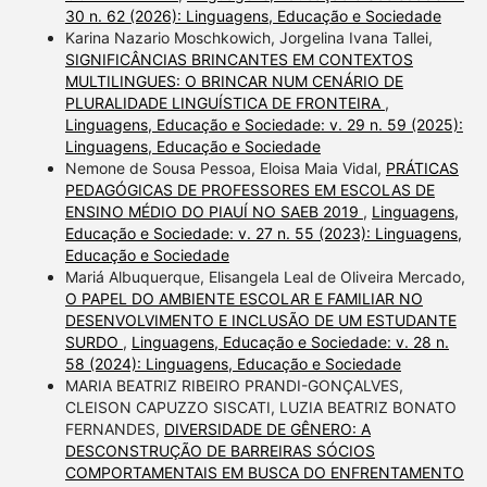
30 n. 62 (2026): Linguagens, Educação e Sociedade
Karina Nazario Moschkowich, Jorgelina Ivana Tallei,
SIGNIFICÂNCIAS BRINCANTES EM CONTEXTOS
MULTILINGUES: O BRINCAR NUM CENÁRIO DE
PLURALIDADE LINGUÍSTICA DE FRONTEIRA
,
Linguagens, Educação e Sociedade: v. 29 n. 59 (2025):
Linguagens, Educação e Sociedade
Nemone de Sousa Pessoa, Eloisa Maia Vidal,
PRÁTICAS
PEDAGÓGICAS DE PROFESSORES EM ESCOLAS DE
ENSINO MÉDIO DO PIAUÍ NO SAEB 2019
,
Linguagens,
Educação e Sociedade: v. 27 n. 55 (2023): Linguagens,
Educação e Sociedade
Mariá Albuquerque, Elisangela Leal de Oliveira Mercado,
O PAPEL DO AMBIENTE ESCOLAR E FAMILIAR NO
DESENVOLVIMENTO E INCLUSÃO DE UM ESTUDANTE
SURDO
,
Linguagens, Educação e Sociedade: v. 28 n.
58 (2024): Linguagens, Educação e Sociedade
MARIA BEATRIZ RIBEIRO PRANDI-GONÇALVES,
CLEISON CAPUZZO SISCATI, LUZIA BEATRIZ BONATO
FERNANDES,
DIVERSIDADE DE GÊNERO: A
DESCONSTRUÇÃO DE BARREIRAS SÓCIOS
COMPORTAMENTAIS EM BUSCA DO ENFRENTAMENTO