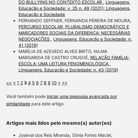
DO BULLYING NO CONTEXTO ESCOLAR
,
Linguagens,
Educação e Sociedade: v. 25 n. 49 (2021): Linguagens,
Educação e Sociedade
FERNANDO SEFFNER, FERNANDA PEREIRA DE MOURA,
PERCURSO ESCOLAR, PLURALISMO DEMOCRÁTICO E
MARCADORES SOCIAIS DA DIFERENÇA: NECESSÁRIAS
NEGOCIAÇÕES
,
Linguagens, Educação e Sociedade: n.
41 (2019)
MARÍLIA DE AZEVEDO ALVES BRITO, NILMA
MARGARIDA DE CASTRO CRUSOÉ,
RELAÇÃO FAMÍLIA-
ESCOLA: UMA LEITURA FENOMENOLÓGICA
,
Linguagens, Educação e Sociedade: n. 43 (2019)
<<
<
1
2
3
4
5
6
7
8
9
10
>
>>
Você também pode
iniciar uma pesquisa avançada por
similaridade
para este artigo.
Artigos mais lidos pelo mesmo(s) autor(es)
Joseval dos Reis Miranda, Sônia Fortes Maciel,