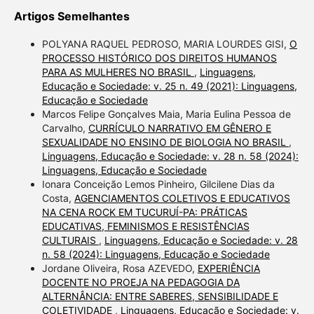
Artigos Semelhantes
POLYANA RAQUEL PEDROSO, MARIA LOURDES GISI,
O
PROCESSO HISTÓRICO DOS DIREITOS HUMANOS
PARA AS MULHERES NO BRASIL
,
Linguagens,
Educação e Sociedade: v. 25 n. 49 (2021): Linguagens,
Educação e Sociedade
Marcos Felipe Gonçalves Maia, Maria Eulina Pessoa de
Carvalho,
CURRÍCULO NARRATIVO EM GÊNERO E
SEXUALIDADE NO ENSINO DE BIOLOGIA NO BRASIL
,
Linguagens, Educação e Sociedade: v. 28 n. 58 (2024):
Linguagens, Educação e Sociedade
Ionara Conceição Lemos Pinheiro, Gilcilene Dias da
Costa,
AGENCIAMENTOS COLETIVOS E EDUCATIVOS
NA CENA ROCK EM TUCURUÍ-PA: PRÁTICAS
EDUCATIVAS, FEMINISMOS E RESISTÊNCIAS
CULTURAIS
,
Linguagens, Educação e Sociedade: v. 28
n. 58 (2024): Linguagens, Educação e Sociedade
Jordane Oliveira, Rosa AZEVEDO,
EXPERIÊNCIA
DOCENTE NO PROEJA NA PEDAGOGIA DA
ALTERNÂNCIA: ENTRE SABERES, SENSIBILIDADE E
COLETIVIDADE
,
Linguagens, Educação e Sociedade: v.