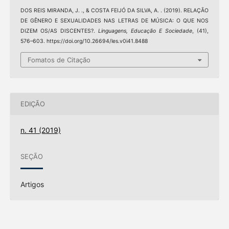
DOS REIS MIRANDA, J. ., & COSTA FEIJÓ DA SILVA, A. . (2019). RELAÇÃO
DE GÊNERO E SEXUALIDADES NAS LETRAS DE MÚSICA: O QUE NOS
DIZEM OS/AS DISCENTES?.
Linguagens, Educação E Sociedade
, (41),
576–603. https://doi.org/10.26694/les.v0i41.8488
Fomatos de Citação
EDIÇÃO
n. 41 (2019)
SEÇÃO
Artigos