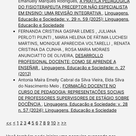
Emanuely Marques Rodrigues,
A PRÁTICA PEDAGÓGICA
DO FISIOTERAPEUTA PRECEPTOR NÃO ESPECIALISTA
EM ENSINO: UMA REVISÃO INTEGRATIVA
,
Linguagens,
Educação e Sociedade: v. 29 n. 59 (2025): Linguagens,
Educação e Sociedade
FERNANDA CRISTINA GASPAR LEMES , JULIANA
PERLOTI PIUNTI , MARIA HELENA DE FÁTIMA LUCHESI
MARTINS, MONIQUE APARECIDA VOLTARELLI , RENATA
CRISTINA DA CUNHA , ROSA MARIA MORAES
ANUNCIATTO DE OLIVEIRA,
DESARROLLO
PROFESIONAL DOCENTE: COMO SE APRENDE A
ENSEÑAR
,
Linguagens, Educação e Sociedade: n. 27
(2012)
Antonia Maíra Emelly Cabral da Silva Vieira, Elda Silva
do Nascimento Melo ,
FORMAÇÃO DOCENTE NO
CURSO DE PEDAGOGIA: REPRESENTAÇÕES SOCIAIS
DE PROFESSORES SUPERVISORES DE ESTÁGIO SOBRE
DOCÊNCIA
,
Linguagens, Educação e Sociedade: v. 28
n. 57 (2024): Linguagens, Educação e Sociedade
<<
<
1
2
3
4
5
6
7
8
9
10
>
>>