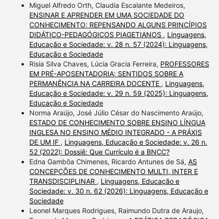
Miguel Alfredo Orth, Claudia Escalante Medeiros,
ENSINAR E APRENDER EM UMA SOCIEDADE DO
CONHECIMENTO: REPENSANDO ALGUNS PRINCÍPIOS
DIDÁTICO-PEDAGÓGICOS PIAGETIANOS
,
Linguagens,
Educação e Sociedade: v. 28 n. 57 (2024): Linguagens,
Educação e Sociedade
Risia Silva Chaves, Lúcia Gracia Ferreira,
PROFESSORES
EM PRÉ-APOSENTADORIA: SENTIDOS SOBRE A
PERMANÊNCIA NA CARREIRA DOCENTE
,
Linguagens,
Educação e Sociedade: v. 29 n. 59 (2025): Linguagens,
Educação e Sociedade
Norma Araújo, José Júlio César do Nascimento Araújo,
ESTADO DE CONHECIMENTO SOBRE ENSINO LÍNGUA
INGLESA NO ENSINO MÉDIO INTEGRADO - A PRÁXIS
DE UM IF
,
Linguagens, Educação e Sociedade: v. 26 n.
52 (2022): Dossiê: Que Currículo é a BNCC?
Edna Gambôa Chimenes, Ricardo Antunes de Sá,
AS
CONCEPÇÕES DE CONHECIMENTO MULTI, INTER E
TRANSDISCIPLINAR
,
Linguagens, Educação e
Sociedade: v. 30 n. 62 (2026): Linguagens, Educação e
Sociedade
Leonel Marques Rodrigues, Raimundo Dutra de Araujo,