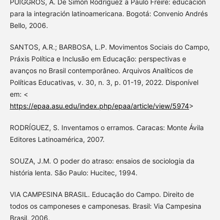
PUIGGRÓS, A. De Simón Rodríguez a Paulo Freire: educación
para la integración latinoamericana. Bogotá: Convenio Andrés
Bello, 2006.
SANTOS, A.R.; BARBOSA, L.P. Movimentos Sociais do Campo,
Práxis Política e Inclusão em Educação: perspectivas e
avanços no Brasil contemporâneo. Arquivos Analíticos de
Políticas Educativas, v. 30, n. 3, p. 01-19, 2022. Disponível
em: <
https://epaa.asu.edu/index.php/epaa/article/view/5974
>
RODRÍGUEZ, S. Inventamos o erramos. Caracas: Monte Ávila
Editores Latinoamérica, 2007.
SOUZA, J.M. O poder do atraso: ensaios de sociologia da
história lenta. São Paulo: Hucitec, 1994.
VIA CAMPESINA BRASIL. Educação do Campo. Direito de
todos os camponeses e camponesas. Brasil: Via Campesina
Brasil, 2006.