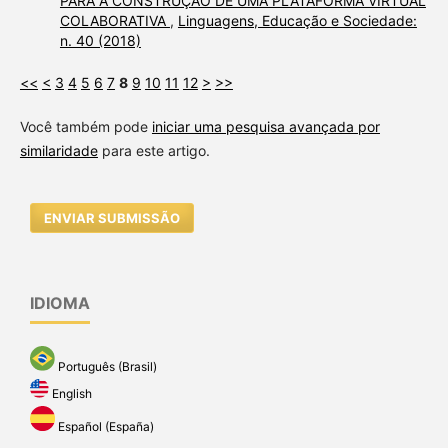
PARA A CONSTRUÇÃO DE UMA PLATAFORMA VIRTUAL
COLABORATIVA
,
Linguagens, Educação e Sociedade:
n. 40 (2018)
<<
<
3
4
5
6
7
8
9
10
11
12
>
>>
Você também pode
iniciar uma pesquisa avançada por
similaridade
para este artigo.
ENVIAR SUBMISSÃO
IDIOMA
Português (Brasil)
English
Español (España)