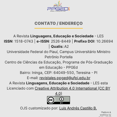
CONTATO / ENDEREÇO
A Revista
Linguagens, Educação e Sociedade
- LES
ISSN
: 1518-0743 |
e-ISSN
: 2526-8449 |
Prefixo DOI
: 10.26694
|
Qualis:
A2
Universidade Federal do Piauí, Campus Universitário Ministro
Petrônio Portella
Centro de Ciências da Educação, Programa de Pós-Graduação
em Educação - PPGEd
Bairro: Ininga, CEP: 64049-550, Teresina - PI
E-mail:
revistales.ppged@ufpi.edu.br
A Revista
Linguagens, Educação e Sociedade
- LES esta
Licenciado com
Creative Attribution 4.0 International (CC BY
4.0)
OJS customizado por:
Luis Andrés Castillo B.