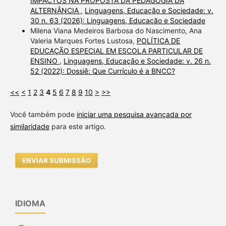
IMPACTOS NA PROPOSTA DA PEDAGOGIA DA
ALTERNÂNCIA
,
Linguagens, Educação e Sociedade: v.
30 n. 63 (2026): Linguagens, Educação e Sociedade
Milena Viana Medeiros Barbosa do Nascimento, Ana
Valeria Marques Fortes Lustosa,
POLÍTICA DE
EDUCAÇÃO ESPECIAL EM ESCOLA PARTICULAR DE
ENSINO
,
Linguagens, Educação e Sociedade: v. 26 n.
52 (2022): Dossiê: Que Currículo é a BNCC?
<<
<
1
2
3
4
5
6
7
8
9
10
>
>>
Você também pode
iniciar uma pesquisa avançada por
similaridade
para este artigo.
ENVIAR SUBMISSÃO
IDIOMA