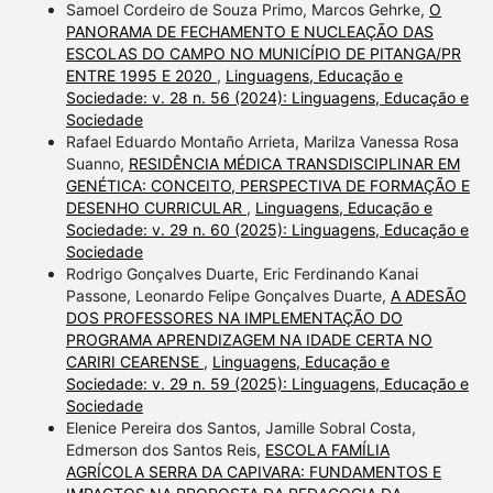
Samoel Cordeiro de Souza Primo, Marcos Gehrke,
O
PANORAMA DE FECHAMENTO E NUCLEAÇÃO DAS
ESCOLAS DO CAMPO NO MUNICÍPIO DE PITANGA/PR
ENTRE 1995 E 2020
,
Linguagens, Educação e
Sociedade: v. 28 n. 56 (2024): Linguagens, Educação e
Sociedade
Rafael Eduardo Montaño Arrieta, Marilza Vanessa Rosa
Suanno,
RESIDÊNCIA MÉDICA TRANSDISCIPLINAR EM
GENÉTICA: CONCEITO, PERSPECTIVA DE FORMAÇÃO E
DESENHO CURRICULAR
,
Linguagens, Educação e
Sociedade: v. 29 n. 60 (2025): Linguagens, Educação e
Sociedade
Rodrigo Gonçalves Duarte, Eric Ferdinando Kanai
Passone, Leonardo Felipe Gonçalves Duarte,
A ADESÃO
DOS PROFESSORES NA IMPLEMENTAÇÃO DO
PROGRAMA APRENDIZAGEM NA IDADE CERTA NO
CARIRI CEARENSE
,
Linguagens, Educação e
Sociedade: v. 29 n. 59 (2025): Linguagens, Educação e
Sociedade
Elenice Pereira dos Santos, Jamille Sobral Costa,
Edmerson dos Santos Reis,
ESCOLA FAMÍLIA
AGRÍCOLA SERRA DA CAPIVARA: FUNDAMENTOS E