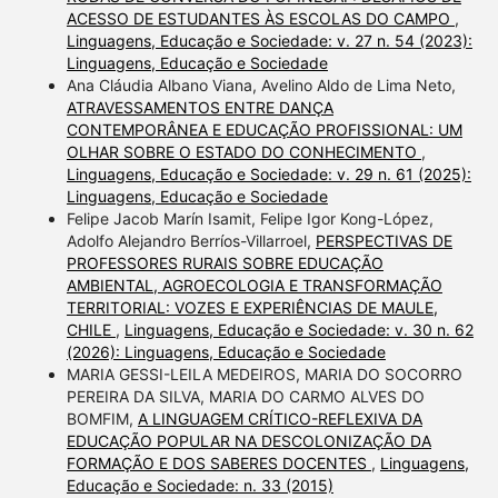
ACESSO DE ESTUDANTES ÀS ESCOLAS DO CAMPO
,
Linguagens, Educação e Sociedade: v. 27 n. 54 (2023):
Linguagens, Educação e Sociedade
Ana Cláudia Albano Viana, Avelino Aldo de Lima Neto,
ATRAVESSAMENTOS ENTRE DANÇA
CONTEMPORÂNEA E EDUCAÇÃO PROFISSIONAL: UM
OLHAR SOBRE O ESTADO DO CONHECIMENTO
,
Linguagens, Educação e Sociedade: v. 29 n. 61 (2025):
Linguagens, Educação e Sociedade
Felipe Jacob Marín Isamit, Felipe Igor Kong-López,
Adolfo Alejandro Berríos-Villarroel,
PERSPECTIVAS DE
PROFESSORES RURAIS SOBRE EDUCAÇÃO
AMBIENTAL, AGROECOLOGIA E TRANSFORMAÇÃO
TERRITORIAL: VOZES E EXPERIÊNCIAS DE MAULE,
CHILE
,
Linguagens, Educação e Sociedade: v. 30 n. 62
(2026): Linguagens, Educação e Sociedade
MARIA GESSI-LEILA MEDEIROS, MARIA DO SOCORRO
PEREIRA DA SILVA, MARIA DO CARMO ALVES DO
BOMFIM,
A LINGUAGEM CRÍTICO-REFLEXIVA DA
EDUCAÇÃO POPULAR NA DESCOLONIZAÇÃO DA
FORMAÇÃO E DOS SABERES DOCENTES
,
Linguagens,
Educação e Sociedade: n. 33 (2015)