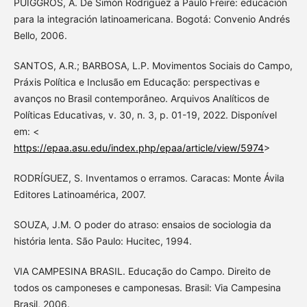
PUIGGRÓS, A. De Simón Rodríguez a Paulo Freire: educación
para la integración latinoamericana. Bogotá: Convenio Andrés
Bello, 2006.
SANTOS, A.R.; BARBOSA, L.P. Movimentos Sociais do Campo,
Práxis Política e Inclusão em Educação: perspectivas e
avanços no Brasil contemporâneo. Arquivos Analíticos de
Políticas Educativas, v. 30, n. 3, p. 01-19, 2022. Disponível
em: <
https://epaa.asu.edu/index.php/epaa/article/view/5974
>
RODRÍGUEZ, S. Inventamos o erramos. Caracas: Monte Ávila
Editores Latinoamérica, 2007.
SOUZA, J.M. O poder do atraso: ensaios de sociologia da
história lenta. São Paulo: Hucitec, 1994.
VIA CAMPESINA BRASIL. Educação do Campo. Direito de
todos os camponeses e camponesas. Brasil: Via Campesina
Brasil, 2006.