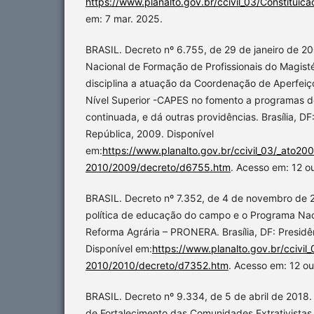
https://www.planalto.gov.br/ccivil_03/Constituica
em: 7 mar. 2025.
BRASIL. Decreto nº 6.755, de 29 de janeiro de 2009
Nacional de Formação de Profissionais do Magist
disciplina a atuação da Coordenação de Aperfei
Nível Superior -CAPES no fomento a programas de
continuada, e dá outras providências. Brasília, DF
República, 2009. Disponível
em:
https://www.planalto.gov.br/ccivil_03/_ato20
2010/2009/decreto/d6755.htm
. Acesso em: 12 o
BRASIL. Decreto nº 7.352, de 4 de novembro de 
política de educação do campo e o Programa Na
Reforma Agrária – PRONERA. Brasília, DF: Presidê
Disponível em:
https://www.planalto.gov.br/ccivil
2010/2010/decreto/d7352.htm
. Acesso em: 12 ou
BRASIL. Decreto nº 9.334, de 5 de abril de 2018. 
de Fortalecimento das Comunidades Extrativistas e