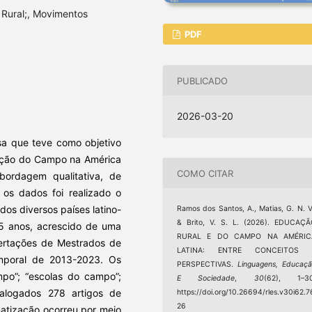
Rural;, Movimentos
PDF
PUBLICADO
2026-03-20
sa que teve como objetivo
cação do Campo na América
COMO CITAR
abordagem qualitativa, de
r os dados foi realizado o
os diversos países latino-
Ramos dos Santos, A., Matias, G. N. V
& Brito, V. S. L. (2026). EDUCAÇ
5 anos, acrescido de uma
RURAL E DO CAMPO NA AMÉRIC
ertações de Mestrados de
LATINA: ENTRE CONCEITOS 
temporal de 2013-2023. Os
PERSPECTIVAS.
Linguagens, Educaç
mpo”; “escolas do campo”;
E Sociedade
,
30
(62), 1–30
talogados 278 artigos de
https://doi.org/10.26694/rles.v30i62.7
26
matização ocorreu por meio