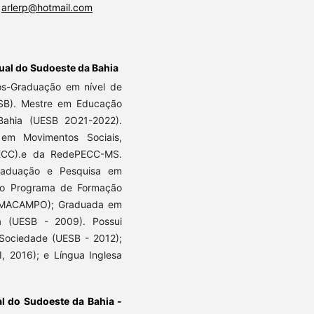
:
arlerp@hotmail.com
ual do Sudoeste da Bahia
s-Graduação em nível de
B). Mestre em Educação
Bahia (UESB 2O21-2022).
m Movimentos Sociais,
ECC).e da RedePECC-MS.
raduação e Pesquisa em
 do Programa de Formação
RMACAMPO); Graduada em
a (UESB - 2009). Possui
e Sociedade (UESB - 2012);
, 2016); e Língua Inglesa
l do Sudoeste da Bahia -