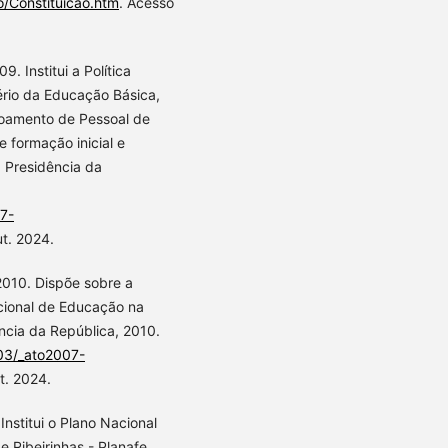
o/Constituicao.htm
. Acesso
. Institui a Política
ério da Educação Básica,
çoamento de Pessoal de
 formação inicial e
: Presidência da
07-
ut. 2024.
2010. Dispõe sobre a
cional de Educação na
ncia da República, 2010.
_03/_ato2007-
t. 2024.
Institui o Plano Nacional
 Ribeirinhas - Planafe.