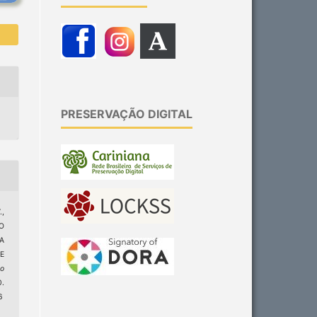
PRESERVAÇÃO DIGITAL
.,
ÃO
A
E
ão
.
6