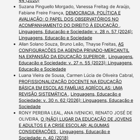
44 (2020)
Suzana Pinguello Morgado, Vanessa Freitag de Araújo,
Fabiane Freire França,
DEMOCRACIA, POLÍTICA E
AVALIAÇÃO: O PAPEL DOS OBSERVATÓRIOS NO
ACOMPANHAMENTO DO DIREITO À EDUCAÇÃO
,
Linguagens, Educação e Sociedade: v. 28 n. 57 (2024):
Linguagens, Educação e Sociedade
Allan Solano Souza, Bruno Leão, Thayse Freitas,
AS
CONFIGURAÇÕES DA AGENDA PRIVADO-MERCANTIL
NA EXPANSÃO DA EDUCAÇÃO SUPERIOR
,
Linguagens,
Educação e Sociedade: v. 27 n. 55 (2023): Linguagens,
Educação e Sociedade
Luana Vieira de Sousa, Carmen Lúcia de Oliveira Cabral,
PROFISSIONALIZAÇÃO DOCENTE NA EDUCAÇÃO
BÁSICA EM ESCOLAS FAMÍLIAS AGRÍCOLAS: UMA
REVISÃO SISTEMÁTICA
,
Linguagens, Educação e
Sociedade: v. 30 n. 62 (2026): Linguagens, Educação e
Sociedade
RONY PEREIRA LEAL, ANA IVENICKI, RENATO JOSÉ DE
OLIVEIRA,
O (NÃO) LUGAR DA EDUCAÇÃO DE JOVENS
E ADULTOS E A CRISE ESCOLAR: ALGUMAS
CONSIDERAÇÕES
,
Linguagens, Educação e
Sociedade: n. 40 (2018)