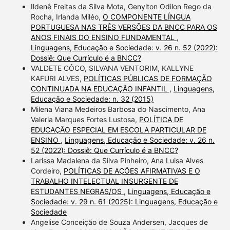
Ildenê Freitas da Silva Mota, Genylton Odilon Rego da
Rocha, Irlanda Miléo,
O COMPONENTE LÍNGUA
PORTUGUESA NAS TRÊS VERSÕES DA BNCC PARA OS
ANOS FINAIS DO ENSINO FUNDAMENTAL
,
Linguagens, Educação e Sociedade: v. 26 n. 52 (2022):
Dossiê: Que Currículo é a BNCC?
VALDETE CÔCO, SILVANA VENTORIM, KALLYNE
KAFURI ALVES,
POLÍTICAS PÚBLICAS DE FORMAÇÃO
CONTINUADA NA EDUCAÇÃO INFANTIL
,
Linguagens,
Educação e Sociedade: n. 32 (2015)
Milena Viana Medeiros Barbosa do Nascimento, Ana
Valeria Marques Fortes Lustosa,
POLÍTICA DE
EDUCAÇÃO ESPECIAL EM ESCOLA PARTICULAR DE
ENSINO
,
Linguagens, Educação e Sociedade: v. 26 n.
52 (2022): Dossiê: Que Currículo é a BNCC?
Larissa Madalena da Silva Pinheiro, Ana Luisa Alves
Cordeiro,
POLÍTICAS DE AÇÕES AFIRMATIVAS E O
TRABALHO INTELECTUAL INSURGENTE DE
ESTUDANTES NEGRAS/OS
,
Linguagens, Educação e
Sociedade: v. 29 n. 61 (2025): Linguagens, Educação e
Sociedade
Angelise Conceição de Souza Andersen, Jacques de