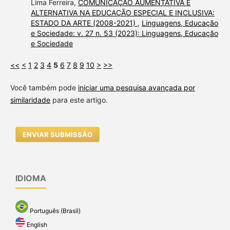
Lima Ferreira,
COMUNICAÇÃO AUMENTATIVA E
ALTERNATIVA NA EDUCAÇÃO ESPECIAL E INCLUSIVA:
ESTADO DA ARTE (2008-2021)
,
Linguagens, Educação
e Sociedade: v. 27 n. 53 (2023): Linguagens, Educação
e Sociedade
<<
<
1
2
3
4
5
6
7
8
9
10
>
>>
Você também pode
iniciar uma pesquisa avançada por
similaridade
para este artigo.
ENVIAR SUBMISSÃO
IDIOMA
Português (Brasil)
English