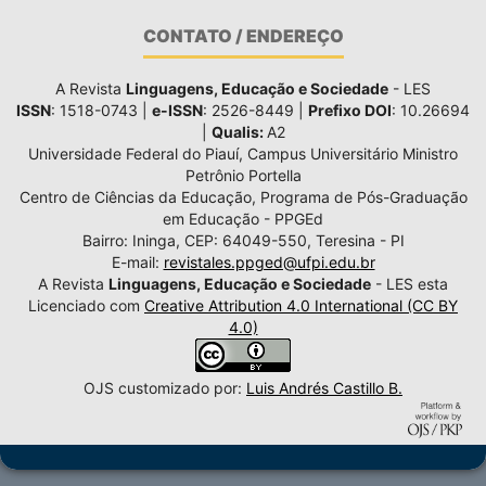
CONTATO / ENDEREÇO
A Revista
Linguagens, Educação e Sociedade
- LES
ISSN
: 1518-0743 |
e-ISSN
: 2526-8449 |
Prefixo DOI
: 10.26694
|
Qualis:
A2
Universidade Federal do Piauí, Campus Universitário Ministro
Petrônio Portella
Centro de Ciências da Educação, Programa de Pós-Graduação
em Educação - PPGEd
Bairro: Ininga, CEP: 64049-550, Teresina - PI
E-mail:
revistales.ppged@ufpi.edu.br
A Revista
Linguagens, Educação e Sociedade
- LES esta
Licenciado com
Creative Attribution 4.0 International (CC BY
4.0)
OJS customizado por:
Luis Andrés Castillo B.