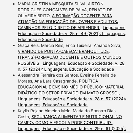
MARIA CRISTINA MESQUITA SILVA, AIRTON
RODRIGUES GONÇALVES DE PAIVA, RENATO DE
OLIVEIRA BRITO,
A FORMAÇÃO DOCENTE PARA
ATUAÇÃO NA EDUCAÇÃO DE JOVENS E ADULTOS:
CAMINHOS PELO DIREITO DE APRENDER
,
Linguagens,
Educação e Sociedade: v. 25 n. 49 (2021): Linguagens,
Educação e Sociedade
Graça Reis, Marcia Reis, Erica Teixeira, Amanda Silva,
VIRANDO DE PONTA-CABEÇA: BRANQUITUDE,
(TRANS)FORMAÇÃO DOCENTE E OUTROS MUNDOS
POSSÍVEIS
,
Linguagens, Educação e Sociedade: v. 28
n. 57 (2024): Linguagens, Educação e Sociedade
Alessandra Ferreira dos Santos, Eveline Ferreira de
Moraes, Ana Lara Casagrande,
POLÍTICA
EDUCACIONAL E ENSINO MÉDIO PÚBLICO: MATERIAL
DIDÁTICO DO SETOR PRIVADO EM MATO GROSSO
,
Linguagens, Educação e Sociedade: v. 28 n. 57 (2024):
Linguagens, Educação e Sociedade
Keylla Rejane Almeida Melo, Maria do Socorro Dias
Costa,
SEGURANÇA ALIMENTAR E NUTRICIONAL NO
CAMPO: COMO A ESCOLA PODE CONTRIBUIR?
,
Linguagens, Educação e Sociedade: v. 29 n. 61 (2025):