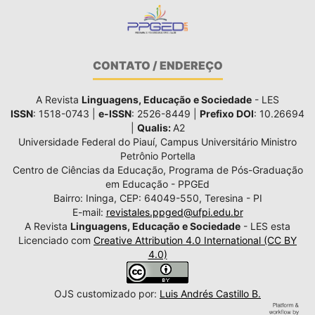
CONTATO / ENDEREÇO
A Revista
Linguagens, Educação e Sociedade
- LES
ISSN
: 1518-0743 |
e-ISSN
: 2526-8449 |
Prefixo DOI
: 10.26694
|
Qualis:
A2
Universidade Federal do Piauí, Campus Universitário Ministro
Petrônio Portella
Centro de Ciências da Educação, Programa de Pós-Graduação
em Educação - PPGEd
Bairro: Ininga, CEP: 64049-550, Teresina - PI
E-mail:
revistales.ppged@ufpi.edu.br
A Revista
Linguagens, Educação e Sociedade
- LES esta
Licenciado com
Creative Attribution 4.0 International (CC BY
4.0)
OJS customizado por:
Luis Andrés Castillo B.