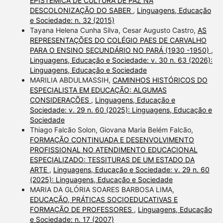
EPISTÊMICA DE CULTURA DE PAZ NA
DESCOLONIZAÇÃO DO SABER
,
Linguagens, Educação
e Sociedade: n. 32 (2015)
Tayana Helena Cunha Silva, Cesar Augusto Castro,
AS
REPRESENTAÇÕES DO COLÉGIO PAES DE CARVALHO
PARA O ENSINO SECUNDÁRIO NO PARÁ (1930 -1950)
,
Linguagens, Educação e Sociedade: v. 30 n. 63 (2026):
Linguagens, Educação e Sociedade
MARILIA ABDULMASSIH,
CAMINHOS HISTÓRICOS DO
ESPECIALISTA EM EDUCAÇÃO: ALGUMAS
CONSIDERAÇÕES
,
Linguagens, Educação e
Sociedade: v. 29 n. 60 (2025): Linguagens, Educação e
Sociedade
Thiago Falcão Solon, Giovana Maria Belém Falcão,
FORMAÇÃO CONTINUADA E DESENVOLVIMENTO
PROFISSIONAL NO ATENDIMENTO EDUCACIONAL
ESPECIALIZADO: TESSITURAS DE UM ESTADO DA
ARTE
,
Linguagens, Educação e Sociedade: v. 29 n. 60
(2025): Linguagens, Educação e Sociedade
MARIA DA GLÓRIA SOARES BARBOSA LIMA,
EDUCAÇÃO, PRÁTICAS SOCIOEDUCATIVAS E
FORMAÇÃO DE PROFESSORES
,
Linguagens, Educação
e Sociedade: n. 17 (2007)