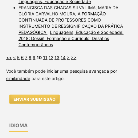
Linguagens, Educação e Sociedade
FRANCISCA DAS CHAGAS SILVA LIMA, MARIA DA
GLÓRIA CARVALHO MOURA,
A FORMAÇÃO
CONTINUADA DE PROFESSORES COMO
INSTRUMENTO DE RESSIGNIFICAÇÃO DA PRÁTICA
PEDAGÓGICA
,
Linguagens, Educação e Sociedade:
2018: Dossiê: Formação e Currículo: Desafios
Contemporâneos
<<
<
5
6
7
8
9
10
11
12
13
14
>
>>
Você também pode
iniciar uma pesquisa avançada por
similaridade
para este artigo.
ENVIAR SUBMISSÃO
IDIOMA