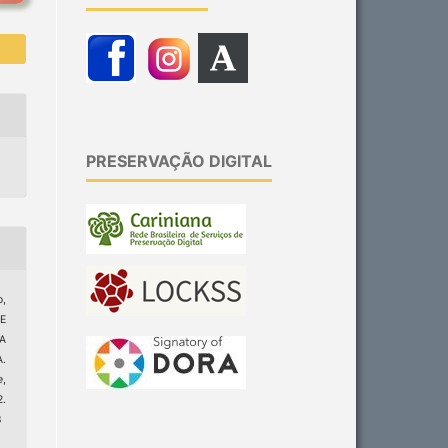
PRESERVAÇÃO DIGITAL
o,
E
A
.
e
,
.
8