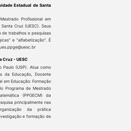
sidade Estadual de Santa
estrado Profissional em
e Santa Cruz (UESC). Seus
o de trabalhos e pesquisas
icas" e "alfabetização". É
rques.ppge@uesc.br
ta Cruz - UESC
o Paulo (USP). Atua como
ias da Educação, Docente
nal em Educação: Formação
do Programa de Mestrado
atemática (PPGECM) da
squisa principalmente nas
organização da prática
investigação e formação de