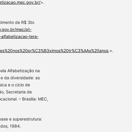
betizacao.mec.gov.br/
>.
timento de R$ 3bi.
w.gov.br/mec/pt-
-alfabetizacao-tera-
%B5es%20nos%20pr%C3%B3ximos%20tr%C3%AAs%20anos
.>.
ela Alfabetização na
 e da diversidade: as
ica e o ciclo de
ão, Secretaria de
acional. – Brasília: MEC,
ase e superestrutura:
ados, 1984.