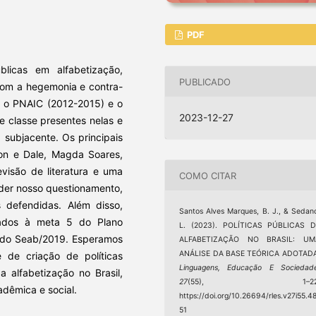
PDF
licas em alfabetização,
PUBLICADO
 com a hegemonia e contra-
s, o PNAIC (2012-2015) e o
2023-12-27
e classe presentes nelas e
 subjacente. Os principais
son e Dale, Magda Soares,
visão de literatura e uma
COMO CITAR
der nosso questionamento,
s defendidas. Além disso,
Santos Alves Marques, B. J., & Sedan
nados à meta 5 do Plano
L. (2023). POLÍTICAS PÚBLICAS D
es do Seab/2019. Esperamos
ALFABETIZAÇÃO NO BRASIL: UM
ANÁLISE DA BASE TEÓRICA ADOTADA
 de criação de políticas
Linguagens, Educação E Sociedad
 alfabetização no Brasil,
27
(55), 1–22
adêmica e social.
https://doi.org/10.26694/rles.v27i55.4
51