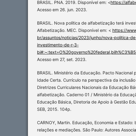
BRASIL. PNA. 2019. Disponível em: <
https://alfa
Acesso em 26. jun. 2023.
BRASIL. Nova política de alfabetização terá inves
Alfabetização. MEC. Disponível em: <
https://ww
br/assuntos/noticias/2023/junho/nova-politica-de
investimento-de-r-3-
bi#:~:text=O%20governo%20federal,bilh%C3
Acesso em 27, set. 2023.
BRASIL. Ministério da Educação. Pacto Nacional p
Idade Certa. Currículo na perspectiva da inclusão
Diretrizes Curriculares Nacionais da Educação Bás
alfabetização. Caderno 01 / Ministério da Educaç
Educação Básica, Diretoria de Apoio à Gestão Educ
SEB, 2015. 104p.
CARNOY, Martin. Educação, Economia e Estado: b
relações e mediações. São Paulo: Autores Associ