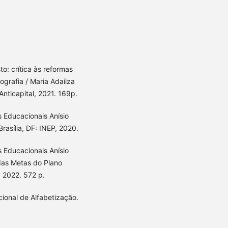
o: crítica às reformas
ografia / Maria Adailza
 Anticapital, 2021. 169p.
s Educacionais Anísio
Brasília, DF: INEP, 2020.
s Educacionais Anísio
 das Metas do Plano
, 2022. 572 p.
cional de Alfabetização.