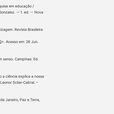
quisa em educação /
Gonzalez. -- 1. ed. -- Nova
zagem. Revista Brasileira
0
>. Acesso em: 26 Jun.
om senso. Campinas: Ed.
o a ciência explica a nossa
Leonor Scliar-Cabral. –
de Janeiro, Paz e Terra,