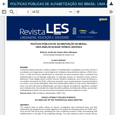
POLÍTICAS PÚBLICAS DE ALFABETIZAÇÃO NO BRASIL: UMA ANÁLISE DA BASE TEÓRICA ADOTADA