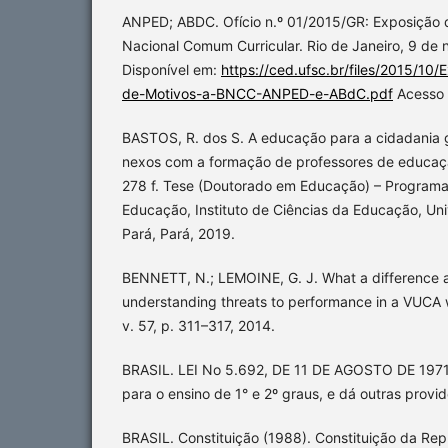
ANPED; ABDC. Ofício n.º 01/2015/GR: Exposição 
Nacional Comum Curricular. Rio de Janeiro, 9 de
Disponível em:
https://ced.ufsc.br/files/2015/
de-Motivos-a-BNCC-ANPED-e-ABdC.pdf
Acesso 
BASTOS, R. dos S. A educação para a cidadania
nexos com a formação de professores de educação
278 f. Tese (Doutorado em Educação) – Program
Educação, Instituto de Ciências da Educação, Un
Pará, Pará, 2019.
BENNETT, N.; LEMOINE, G. J. What a difference 
understanding threats to performance in a VUCA w
v. 57, p. 311–317, 2014.
BRASIL. LEI No 5.692, DE 11 DE AGOSTO DE 1971. 
para o ensino de 1° e 2º graus, e dá outras provid
BRASIL. Constituição (1988). Constituição da Rep