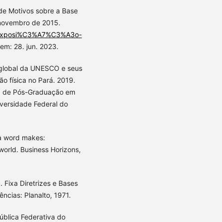
de Motivos sobre a Base
 novembro de 2015.
10/Exposi%C3%A7%C3%A3o-
em: 28. jun. 2023.
 global da UNESCO e seus
 física no Pará. 2019.
a de Pós-Graduação em
iversidade Federal do
a word makes:
orld. Business Horizons,
Fixa Diretrizes e Bases
ências: Planalto, 1971.
ública Federativa do