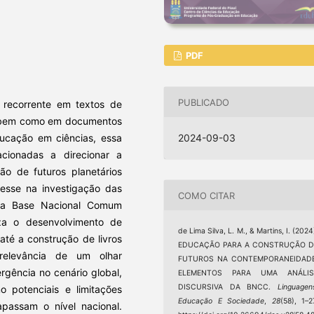
PDF
PUBLICADO
 recorrente em textos de
is, bem como em documentos
ducação em ciências, essa
2024-09-03
acionadas a direcionar a
ão de futuros planetários
resse na investigação das
COMO CITAR
 na Base Nacional Comum
za o desenvolvimento de
de Lima Silva, L. M., & Martins, I. (2024
até a construção de livros
EDUCAÇÃO PARA A CONSTRUÇÃO D
 relevância de um olhar
FUTUROS NA CONTEMPORANEIDADE
ergência no cenário global,
ELEMENTOS PARA UMA ANÁLIS
DISCURSIVA DA BNCC.
Linguagen
o potenciais e limitações
Educação E Sociedade
,
28
(58), 1–2
apassam o nível nacional.