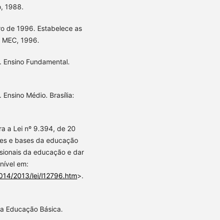
o, 1988.
o de 1996. Estabelece as
a: MEC, 1996.
. Ensino Fundamental.
Ensino Médio. Brasília:
ra a Lei nº 9.394, de 20
zes e bases da educação
ssionais da educação e dar
onível em:
2014/2013/lei/l12796.htm
>.
 da Educação Básica.