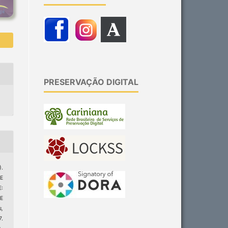
PRESERVAÇÃO DIGITAL
).
E
:
E
s,
7.