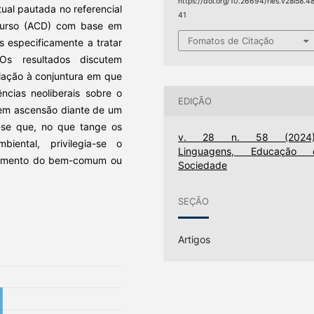
https://doi.org/10.26694/rles.v28i58.4
tual pautada no referencial
41
iscurso (ACD) com base em
Fomatos de Citação
 especificamente a tratar
s resultados discutem
lação à conjuntura em que
ncias neoliberais sobre o
EDIÇÃO
m ascensão diante de um
e-se que, no que tange os
v. 28 n. 58 (2024)
biental, privilegia-se o
Linguagens, Educação 
trimento do bem-comum ou
Sociedade
SEÇÃO
Artigos