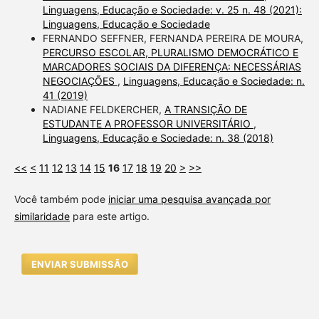
Linguagens, Educação e Sociedade: v. 25 n. 48 (2021):
Linguagens, Educação e Sociedade
FERNANDO SEFFNER, FERNANDA PEREIRA DE MOURA,
PERCURSO ESCOLAR, PLURALISMO DEMOCRÁTICO E
MARCADORES SOCIAIS DA DIFERENÇA: NECESSÁRIAS
NEGOCIAÇÕES
,
Linguagens, Educação e Sociedade: n.
41 (2019)
NADIANE FELDKERCHER,
A TRANSIÇÃO DE
ESTUDANTE A PROFESSOR UNIVERSITÁRIO
,
Linguagens, Educação e Sociedade: n. 38 (2018)
<<
<
11
12
13
14
15
16
17
18
19
20
>
>>
Você também pode
iniciar uma pesquisa avançada por
similaridade
para este artigo.
ENVIAR SUBMISSÃO