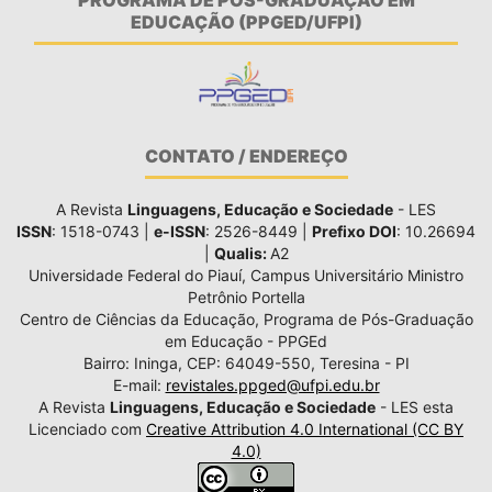
EDUCAÇÃO (PPGED/UFPI)
CONTATO / ENDEREÇO
A Revista
Linguagens, Educação e Sociedade
- LES
ISSN
: 1518-0743 |
e-ISSN
: 2526-8449 |
Prefixo DOI
: 10.26694
|
Qualis:
A2
Universidade Federal do Piauí, Campus Universitário Ministro
Petrônio Portella
Centro de Ciências da Educação, Programa de Pós-Graduação
em Educação - PPGEd
Bairro: Ininga, CEP: 64049-550, Teresina - PI
E-mail:
revistales.ppged@ufpi.edu.br
A Revista
Linguagens, Educação e Sociedade
- LES esta
Licenciado com
Creative Attribution 4.0 International (CC BY
4.0)