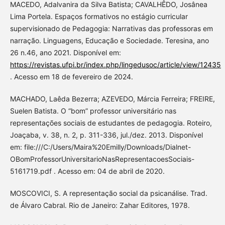
MACEDO, Adalvanira da Silva Batista; CAVALHÊDO, Josânea
Lima Portela. Espaços formativos no estágio curricular
supervisionado de Pedagogia: Narrativas das professoras em
narração. Linguagens, Educação e Sociedade. Teresina, ano
26 n.46, ano 2021. Disponível em:
https://revistas.ufpi.br/index.php/lingedusoc/article/view/12435
. Acesso em 18 de fevereiro de 2024.
MACHADO, Laêda Bezerra; AZEVEDO, Márcia Ferreira; FREIRE,
Suelen Batista. O “bom” professor universitário nas
representações sociais de estudantes de pedagogia. Roteiro,
Joaçaba, v. 38, n. 2, p. 311-336, jul./dez. 2013. Disponível
em: file:///C:/Users/Maira%20Emilly/Downloads/Dialnet-
OBomProfessorUniversitarioNasRepresentacoesSociais-
5161719.pdf . Acesso em: 04 de abril de 2020.
MOSCOVICI, S. A representação social da psicanálise. Trad.
de Álvaro Cabral. Rio de Janeiro: Zahar Editores, 1978.