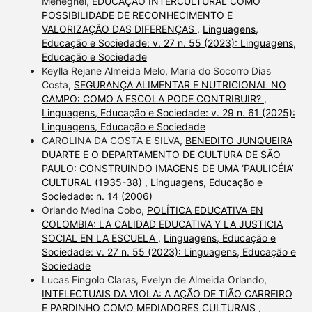
Meneghel,
EDUCAÇÃO INTERCULTURAL COMO
POSSIBILIDADE DE RECONHECIMENTO E
VALORIZAÇÃO DAS DIFERENÇAS
,
Linguagens,
Educação e Sociedade: v. 27 n. 55 (2023): Linguagens,
Educação e Sociedade
Keylla Rejane Almeida Melo, Maria do Socorro Dias
Costa,
SEGURANÇA ALIMENTAR E NUTRICIONAL NO
CAMPO: COMO A ESCOLA PODE CONTRIBUIR?
,
Linguagens, Educação e Sociedade: v. 29 n. 61 (2025):
Linguagens, Educação e Sociedade
CAROLINA DA COSTA E SILVA,
BENEDITO JUNQUEIRA
DUARTE E O DEPARTAMENTO DE CULTURA DE SÃO
PAULO: CONSTRUINDO IMAGENS DE UMA ‘PAULICÉIA’
CULTURAL (1935-38)
,
Linguagens, Educação e
Sociedade: n. 14 (2006)
Orlando Medina Cobo,
POLÍTICA EDUCATIVA EN
COLOMBIA: LA CALIDAD EDUCATIVA Y LA JUSTICIA
SOCIAL EN LA ESCUELA
,
Linguagens, Educação e
Sociedade: v. 27 n. 55 (2023): Linguagens, Educação e
Sociedade
Lucas Fíngolo Claras, Evelyn de Almeida Orlando,
INTELECTUAIS DA VIOLA: A AÇÃO DE TIÃO CARREIRO
E PARDINHO COMO MEDIADORES CULTURAIS
,