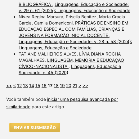
BIBLIOGRÁFICA
,
Linguagens, Educação e Sociedade:
v. 29 n. 61 (2025): Linguagens, Educação e Sociedade
Nivea Regina Marsura, Priscila Benitez, Marta Gracia
Garcia, Camila Domeniconi,
PRÁTICAS DE ENSINO EM
EDUCAÇÃO ESPECIAL COM FAMÍLIAS, CRIANÇAS E
JOVENS NA FORMAÇÃO INICIAL DOCENTE
,
Linguagens, Educação e Sociedade: v. 28 n. 58 (2024):
Linguagens, Educação e Sociedade
TATIANE MALHEIROS ALVES, LÍVIA DIANA ROCHA
MAGALHÃES,
LINGUAGEM, MEMÓRIA E EDUCAÇÃO
CÍVICO-NACIONALISTA
,
Linguagens, Educação e
Sociedade: n. 45 (2020)
<<
<
12
13
14
15
16
17
18
19
20
21
>
>>
Você também pode
iniciar uma pesquisa avançada por
similaridade
para este artigo.
ENVIAR SUBMISSÃO