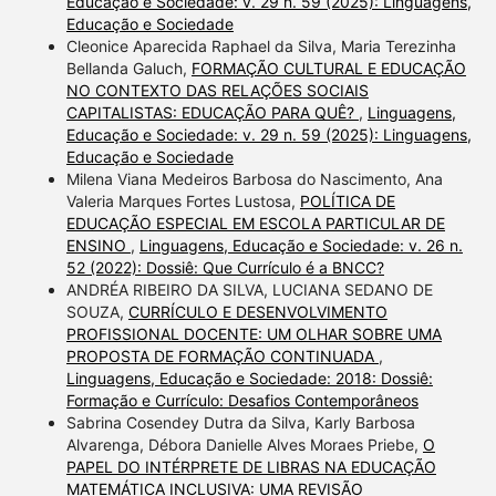
Educação e Sociedade: v. 29 n. 59 (2025): Linguagens,
Educação e Sociedade
Cleonice Aparecida Raphael da Silva, Maria Terezinha
Bellanda Galuch,
FORMAÇÃO CULTURAL E EDUCAÇÃO
NO CONTEXTO DAS RELAÇÕES SOCIAIS
CAPITALISTAS: EDUCAÇÃO PARA QUÊ?
,
Linguagens,
Educação e Sociedade: v. 29 n. 59 (2025): Linguagens,
Educação e Sociedade
Milena Viana Medeiros Barbosa do Nascimento, Ana
Valeria Marques Fortes Lustosa,
POLÍTICA DE
EDUCAÇÃO ESPECIAL EM ESCOLA PARTICULAR DE
ENSINO
,
Linguagens, Educação e Sociedade: v. 26 n.
52 (2022): Dossiê: Que Currículo é a BNCC?
ANDRÉA RIBEIRO DA SILVA, LUCIANA SEDANO DE
SOUZA,
CURRÍCULO E DESENVOLVIMENTO
PROFISSIONAL DOCENTE: UM OLHAR SOBRE UMA
PROPOSTA DE FORMAÇÃO CONTINUADA
,
Linguagens, Educação e Sociedade: 2018: Dossiê:
Formação e Currículo: Desafios Contemporâneos
Sabrina Cosendey Dutra da Silva, Karly Barbosa
Alvarenga, Débora Danielle Alves Moraes Priebe,
O
PAPEL DO INTÉRPRETE DE LIBRAS NA EDUCAÇÃO
MATEMÁTICA INCLUSIVA: UMA REVISÃO