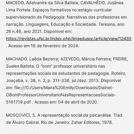
MACEDO, Adalvanira da Silva Batista; CAVALHÊDO, Josânea
Lima Portela. Espaços formativos no estágio curricular
supervisionado de Pedagogia: Narrativas das professoras em
narração. Linguagens, Educação e Sociedade. Teresina, ano
26 n.46, ano 2021. Disponível em:
https://revistas.ufpi.br/index.php/lingedusoc/article/view/12435
. Acesso em 18 de fevereiro de 2024.
MACHADO, Laêda Bezerra; AZEVEDO, Márcia Ferreira; FREIRE,
Suelen Batista. O “bom” professor universitário nas
representações sociais de estudantes de pedagogia. Roteiro,
Joaçaba, v. 38, n. 2, p. 311-336, jul./dez. 2013. Disponível
em: file:///C:/Users/Maira%20Emilly/Downloads/Dialnet-
OBomProfessorUniversitarioNasRepresentacoesSociais-
5161719.pdf . Acesso em: 04 de abril de 2020.
MOSCOVICI, S. A representação social da psicanálise. Trad.
de Álvaro Cabral. Rio de Janeiro: Zahar Editores, 1978.