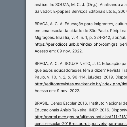
análise. In: SOUZA, M. C. J. (Org.). Analisando a a
Salvador: E-papers Serviços Editoriais Ltda., 2004
BRAGA, A. C. A. Educação para imigrantes, cultura
em uma escola da cidade de São Paulo. Périplos:
Migrações. Brasília, v. 4, n. 1, p. 224-242, abr./ju
https://periodicos.unb.br/index.php/obmigra_peri
Acesso em: 09 nov. 2022.
BRAGA, A. C. A; SOUZA NETO, J. C. Educação par
que as/os educadoras/es têm a dizer? Revista Tra
Paulo, v. 10, n. 2, p. 96-114, jul./dez. 2019. Dispo
http://editorarevistas.mackenzie.br/index.php/tin
Acesso em: 9 nov. 2022.
BRASIL. Censo Escolar 2016. Instituto Nacional d
Educacionais Anísio Teixeira, INEP, 2016. Disponí
http://portal.mec.gov.br/ultimas-noticias/211-
censo-escolar-2016-estao-disponiveis-para-cons