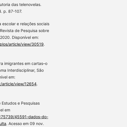
utoria das telenovelas.
. p. 87-107.
 escolar e relações sociais
 Revista de Pesquisa sobre
l, 2020. Disponível em:
plos/article/view/30519
.
a imigrantes em cartas–o
ma Interdisciplinar, São
nível em:
t/article/view/12654
.
e Estudos e Pesquisas
vel em
218175739/45591-dados-do-
ulta
. Acesso em 09 nov.