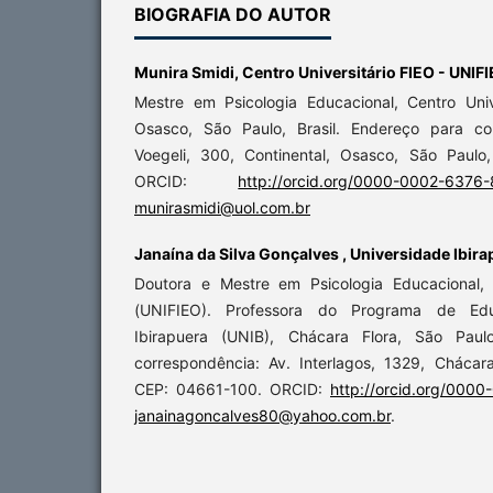
BIOGRAFIA DO AUTOR
Munira Smidi,
Centro Universitário FIEO - UNIF
Mestre em Psicologia Educacional, Centro Univ
Osasco, São Paulo, Brasil. Endereço para co
Voegeli, 300, Continental, Osasco, São Paulo
ORCID:
http://orcid.org/0000-0002-6376
munirasmidi@uol.com.br
Janaína da Silva Gonçalves ,
Universidade Ibira
Doutora e Mestre em Psicologia Educacional, 
(UNIFIEO). Professora do Programa de Ed
Ibirapuera (UNIB), Chácara Flora, São Paulo
correspondência: Av. Interlagos, 1329, Chácara
CEP: 04661-100. ORCID:
http://orcid.org/000
janainagoncalves80@yahoo.com.br
.