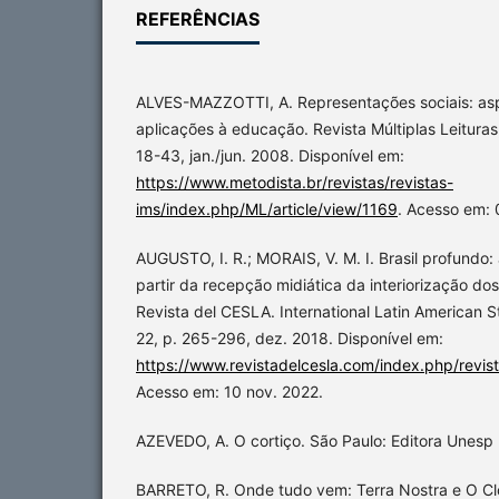
REFERÊNCIAS
ALVES-MAZZOTTI, A. Representações sociais: asp
aplicações à educação. Revista Múltiplas Leituras, 
18-43, jan./jun. 2008. Disponível em:
https://www.metodista.br/revistas/revistas-
ims/index.php/ML/article/view/1169
. Acesso em: 
AUGUSTO, I. R.; MORAIS, V. M. I. Brasil profundo:
partir da recepção midiática da interiorização do
Revista del CESLA. International Latin American S
22, p. 265-296, dez. 2018. Disponível em:
https://www.revistadelcesla.com/index.php/revist
Acesso em: 10 nov. 2022.
AZEVEDO, A. O cortiço. São Paulo: Editora Unesp D
BARRETO, R. Onde tudo vem: Terra Nostra e O C