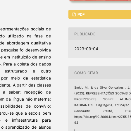
PDF
epresentações sociais de
PUBLICADO
do utilizado na fase de
 de abordagem qualitativa
2023-09-04
 pesquisa foi desenvolvida
s em instituição de ensino
o. Para a coleta dos dados
m estruturado e outro
COMO CITAR
por meio da estatística
dente. A partir das classes
Smidi, M., & da Silva Gonçalves , J.
as a saber: recepção de
(2023). REPRESENTAÇÕES SOCIAIS D
gem da língua não materna;
PROFESSORES SOBRE ALUNO
IMIGRANTES.
Linguagens, Educação
sibilidades de convívio;
Sociedade
,
27
(55), 1–30
derou-se que a escola bem
https://doi.org/10.26694/rles.v27i55.3
e infraestrutura para
92
 o aprendizado de alunos