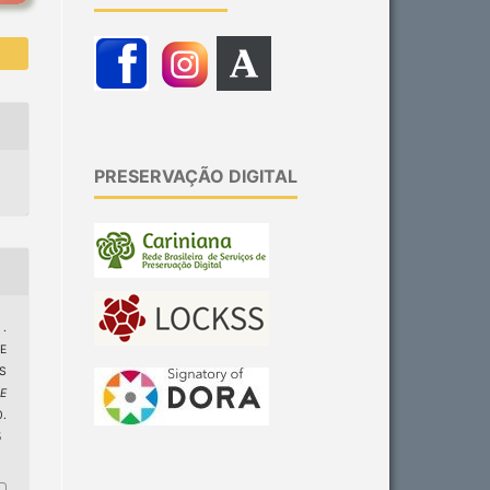
PRESERVAÇÃO DIGITAL
 .
E
S
 E
.
5