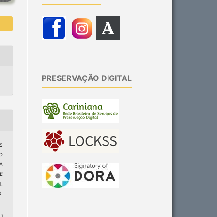
PRESERVAÇÃO DIGITAL
S
O
A
 E
.
3