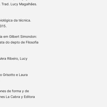
s. Trad. Lucy Magalhães.
iológica da técnica.
2015.
ia em Gilbert Simondon:
ista do depto de Filosofia
Vera Ribeiro, Lucy
 Grisotto e Laura
4
ones de forma y de
ones La Cabra y Editora