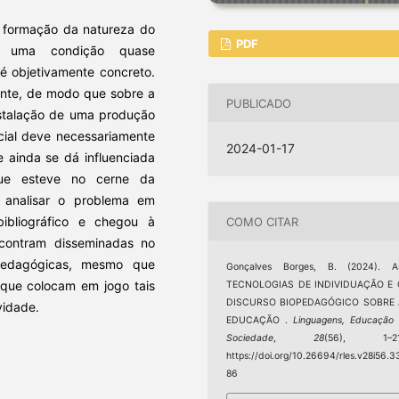
e formação da natureza do
PDF
êm uma condição quase
é objetivamente concreto.
ente, de modo que sobre a
PUBLICADO
instalação de uma produção
ocial deve necessariamente
2024-01-17
 ainda se dá influenciada
que esteve no cerne da
 analisar o problema em
ibliográfico e chegou à
COMO CITAR
contram disseminadas no
pedagógicas, mesmo que
Gonçalves Borges, B. (2024). A
que colocam em jogo tais
TECNOLOGIAS DE INDIVIDUAÇÃO E 
DISCURSO BIOPEDAGÓGICO SOBRE 
vidade.
EDUCAÇÃO .
Linguagens, Educação
Sociedade
,
28
(56), 1–21
https://doi.org/10.26694/rles.v28i56.3
86