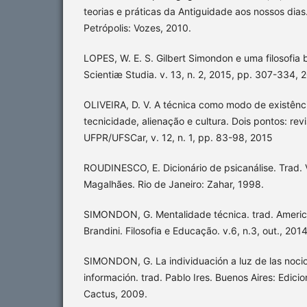
teorias e práticas da Antiguidade aos nossos dia
Petrópolis: Vozes, 2010.
LOPES, W. E. S. Gilbert Simondon e uma filosofia b
Scientiæ Studia. v. 13, n. 2, 2015, pp. 307-334, 
OLIVEIRA, D. V. A técnica como modo de existênc
tecnicidade, alienação e cultura. Dois pontos: rev
UFPR/UFSCar, v. 12, n. 1, pp. 83-98, 2015
ROUDINESCO, E. Dicionário de psicanálise. Trad. 
Magalhães. Rio de Janeiro: Zahar, 1998.
SIMONDON, G. Mentalidade técnica. trad. Americo
Brandini. Filosofia e Educação. v.6, n.3, out., 201
SIMONDON, G. La individuación a luz de las noci
información. trad. Pablo Ires. Buenos Aires: Edici
Cactus, 2009.