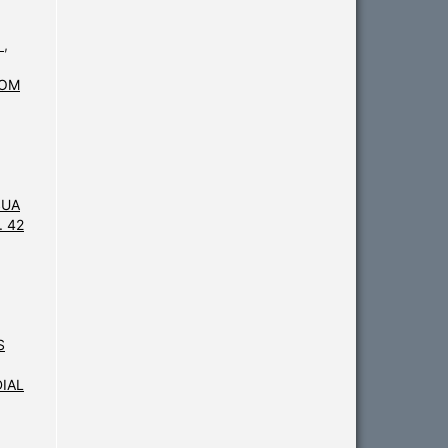
E
,
COM
SUA
. 42
S
IAL