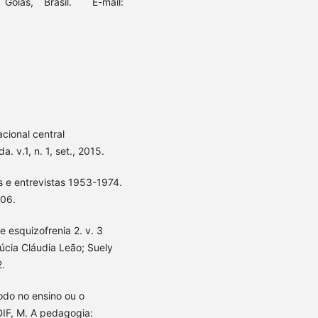
 Goiás, Brasil. E-mail:
ional central
. v.1, n. 1, set., 2015.
s e entrevistas 1953-1974.
006.
e esquizofrenia 2. v. 3
Lúcia Cláudia Leão; Suely
2.
odo no ensino ou o
IF, M. A pedagogia: