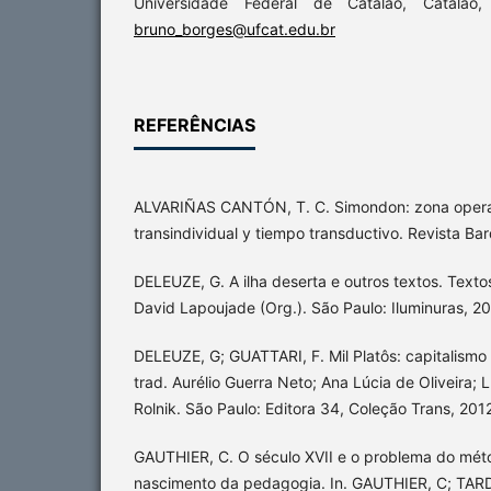
Universidade Federal de Catalão, Catalão,
bruno_borges@ufcat.edu.br
REFERÊNCIAS
ALVARIÑAS CANTÓN, T. C. Simondon: zona operac
transindividual y tiempo transductivo. Revista Barda
DELEUZE, G. A ilha deserta e outros textos. Texto
David Lapoujade (Org.). São Paulo: Iluminuras, 2
DELEUZE, G; GUATTARI, F. Mil Platôs: capitalismo 
trad. Aurélio Guerra Neto; Ana Lúcia de Oliveira; 
Rolnik. São Paulo: Editora 34, Coleção Trans, 201
GAUTHIER, C. O século XVII e o problema do mét
nascimento da pedagogia. In. GAUTHIER, C; TARD