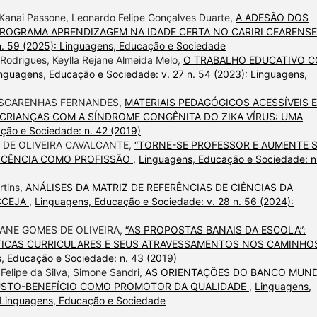
 Kanai Passone, Leonardo Felipe Gonçalves Duarte,
A ADESÃO DOS
ROGRAMA APRENDIZAGEM NA IDADE CERTA NO CARIRI CEARENS
n. 59 (2025): Linguagens, Educação e Sociedade
 Rodrigues, Keylla Rejane Almeida Melo,
O TRABALHO EDUCATIVO 
nguagens, Educação e Sociedade: v. 27 n. 54 (2023): Linguagens,
ASCARENHAS FERNANDES,
MATERIAIS PEDAGÓGICOS ACESSÍVEIS E
 CRIANÇAS COM A SÍNDROME CONGÊNITA DO ZIKA VÍRUS: UMA
ção e Sociedade: n. 42 (2019)
 DE OLIVEIRA CAVALCANTE,
“TORNE-SE PROFESSOR E AUMENTE 
DOCÊNCIA COMO PROFISSÃO
,
Linguagens, Educação e Sociedade: n
rtins,
ANÁLISES DA MATRIZ DE REFERÊNCIAS DE CIÊNCIAS DA
CCEJA
,
Linguagens, Educação e Sociedade: v. 28 n. 56 (2024):
ANE GOMES DE OLIVEIRA,
“AS PROPOSTAS BANAIS DA ESCOLA”:
ÍTICAS CURRICULARES E SEUS ATRAVESSAMENTOS NOS CAMINHO
, Educação e Sociedade: n. 43 (2019)
elipe da Silva, Simone Sandri,
AS ORIENTAÇÕES DO BANCO MUND
CUSTO-BENEFÍCIO COMO PROMOTOR DA QUALIDADE
,
Linguagens,
: Linguagens, Educação e Sociedade