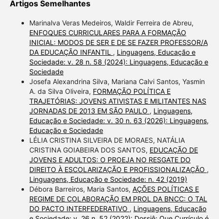
Artigos Semelhantes
Marinalva Veras Medeiros, Waldir Ferreira de Abreu,
ENFOQUES CURRICULARES PARA A FORMAÇÃO
INICIAL: MODOS DE SER E DE SE FAZER PROFESSOR/A
DA EDUCAÇÃO INFANTIL
,
Linguagens, Educação e
Sociedade: v. 28 n. 58 (2024): Linguagens, Educação e
Sociedade
Josefa Alexandrina Silva, Mariana Calvi Santos, Yasmin
A. da Silva Oliveira,
FORMAÇÃO POLÍTICA E
TRAJETÓRIAS: JOVENS ATIVISTAS E MILITANTES NAS
JORNADAS DE 2013 EM SÃO PAULO
,
Linguagens,
Educação e Sociedade: v. 30 n. 63 (2026): Linguagens,
Educação e Sociedade
LÉLIA CRISTINA SILVEIRA DE MORAES, NATÁLIA
CRISTINA GOIABEIRA DOS SANTOS,
EDUCAÇÃO DE
JOVENS E ADULTOS: O PROEJA NO RESGATE DO
DIREITO À ESCOLARIZAÇÃO E PROFISSIONALIZAÇÃO
,
Linguagens, Educação e Sociedade: n. 42 (2019)
Débora Barreiros, Maria Santos,
AÇÕES POLÍTICAS E
REGIME DE COLABORAÇÃO EM PROL DA BNCC: O TAL
DO PACTO INTERFEDERATIVO
,
Linguagens, Educação
e Sociedade: v. 26 n. 52 (2022): Dossiê: Que Currículo é