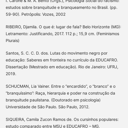
I. Carone & M. A. Bento (Orgs.), Psicologia Social do racismo:
estudos sobre branquitude e branqueamento no Brasil. (pp.
59-90). Petrópolis: Vozes, 2002
RIBEIRO, Djamila. O que é: lugar de fala? Belo Horizonte (MG):
Letramento: Justificando, 2017. 112 p.; 15,9 cm. (Feminismos
Plurais)
Santos, S. C. C. D. dos. Lutas do movimento negro por
educação: Saberes em fronteira no currículo da EDUCAFRO.
Dissertação (Mestrado em educação). Rio de Janeiro: UFRJ,
2019.
SCHUCMAN, Lia Vainer. Entre o “encardido”, o “branco” e o
“branquíssimo”: Raça, hierarquia e poder na construção da
branquitude paulistana. (Doutorado em psicologia)
Universidade de São Paulo. São Paulo, 2012.
SIQUEIRA, Camila Zucon Ramos de. Os cursinhos populares:
estudo comparado entre MSU e EDUCAFRO – MG.