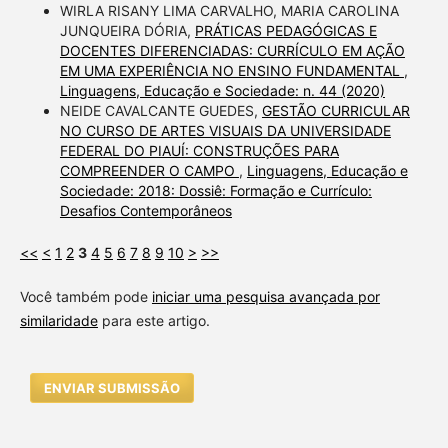
WIRLA RISANY LIMA CARVALHO, MARIA CAROLINA
JUNQUEIRA DÓRIA,
PRÁTICAS PEDAGÓGICAS E
DOCENTES DIFERENCIADAS: CURRÍCULO EM AÇÃO
EM UMA EXPERIÊNCIA NO ENSINO FUNDAMENTAL
,
Linguagens, Educação e Sociedade: n. 44 (2020)
NEIDE CAVALCANTE GUEDES,
GESTÃO CURRICULAR
NO CURSO DE ARTES VISUAIS DA UNIVERSIDADE
FEDERAL DO PIAUÍ: CONSTRUÇÕES PARA
COMPREENDER O CAMPO
,
Linguagens, Educação e
Sociedade: 2018: Dossiê: Formação e Currículo:
Desafios Contemporâneos
<<
<
1
2
3
4
5
6
7
8
9
10
>
>>
Você também pode
iniciar uma pesquisa avançada por
similaridade
para este artigo.
ENVIAR SUBMISSÃO