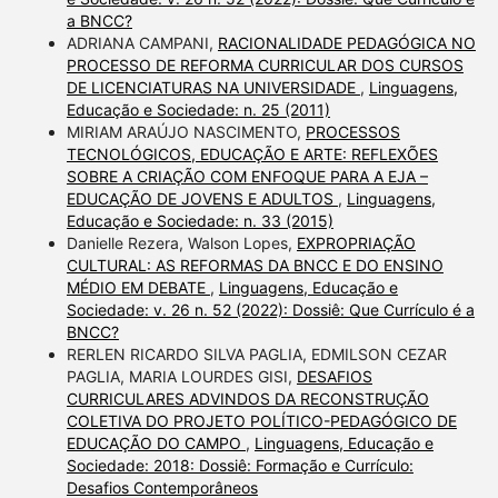
a BNCC?
ADRIANA CAMPANI,
RACIONALIDADE PEDAGÓGICA NO
PROCESSO DE REFORMA CURRICULAR DOS CURSOS
DE LICENCIATURAS NA UNIVERSIDADE
,
Linguagens,
Educação e Sociedade: n. 25 (2011)
MIRIAM ARAÚJO NASCIMENTO,
PROCESSOS
TECNOLÓGICOS, EDUCAÇÃO E ARTE: REFLEXÕES
SOBRE A CRIAÇÃO COM ENFOQUE PARA A EJA –
EDUCAÇÃO DE JOVENS E ADULTOS
,
Linguagens,
Educação e Sociedade: n. 33 (2015)
Danielle Rezera, Walson Lopes,
EXPROPRIAÇÃO
CULTURAL: AS REFORMAS DA BNCC E DO ENSINO
MÉDIO EM DEBATE
,
Linguagens, Educação e
Sociedade: v. 26 n. 52 (2022): Dossiê: Que Currículo é a
BNCC?
RERLEN RICARDO SILVA PAGLIA, EDMILSON CEZAR
PAGLIA, MARIA LOURDES GISI,
DESAFIOS
CURRICULARES ADVINDOS DA RECONSTRUÇÃO
COLETIVA DO PROJETO POLÍTICO-PEDAGÓGICO DE
EDUCAÇÃO DO CAMPO
,
Linguagens, Educação e
Sociedade: 2018: Dossiê: Formação e Currículo:
Desafios Contemporâneos