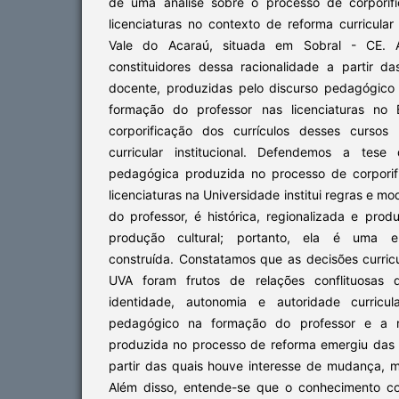
de uma análise sobre o processo de corporifi
licenciaturas no contexto de reforma curricula
Vale do Acaraú, situada em Sobral - CE. A
constituidores dessa racionalidade a partir d
docente, produzidas pelo discurso pedagógico 
formação do professor nas licenciaturas no 
corporificação dos currículos desses cursos
curricular institucional. Defendemos a tese
pedagógica produzida no processo de corporif
licenciaturas na Universidade institui regras e m
do professor, é histórica, regionalizada e pro
produção cultural; portanto, ela é uma ep
construída. Constatamos que as decisões curricu
UVA foram frutos de relações conflituosas qu
identidade, autonomia e autoridade curric
pedagógico na formação do professor e a r
produzida no processo de reforma emergiu das c
partir das quais houve interesse de mudança,
Além disso, entende-se que o conhecimento cor