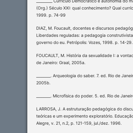
_________ Currículo Democrático e autonomia do mag
(Org.) Século XXI: qual conhecimento? Qual curríc
1999. p. 74-99
DIAZ, M. Foucault, docentes e discursos pedagógic
Liberdades reguladas: a pedagogia construtivista
governo do eu. Petrópolis: Vozes, 1998. p. 14-29.
FOUCAULT, M. História da sexualidade I: a vontade
de Janeiro: Graal, 2005a.
________. Arqueologia do saber. 7. ed. Rio de Janei
2005b.
________. Microfísica do poder. 5. ed. Rio de Janeir
LARROSA, J. A estruturação pedagógica do discu
teóricas e um experimento exploratório. Educação
Alegre, v. 21, n.2, p. 121-159, jul./dez. 1996.