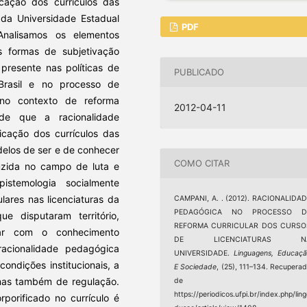
cação dos currículos das
r da Universidade Estadual
PDF
nalisamos os elementos
as formas de subjetivação
presente nas políticas de
PUBLICADO
Brasil e no processo de
 no contexto de reforma
2012-04-11
 de que a racionalidade
icação dos currículos das
odelos de ser e de conhecer
COMO CITAR
duzida no campo de luta e
istemologia socialmente
lares nas licenciaturas da
CAMPANI, A. . (2012). RACIONALIDA
PEDAGÓGICA NO PROCESSO D
e disputaram território,
REFORMA CURRICULAR DOS CURSO
ular com o conhecimento
DE LICENCIATURAS N
acionalidade pedagógica
UNIVERSIDADE.
Linguagens, Educaç
ondições institucionais, a
E Sociedade
, (25), 111–134. Recupera
 mas também de regulação.
de
https://periodicos.ufpi.br/index.php/lin
porificado no currículo é