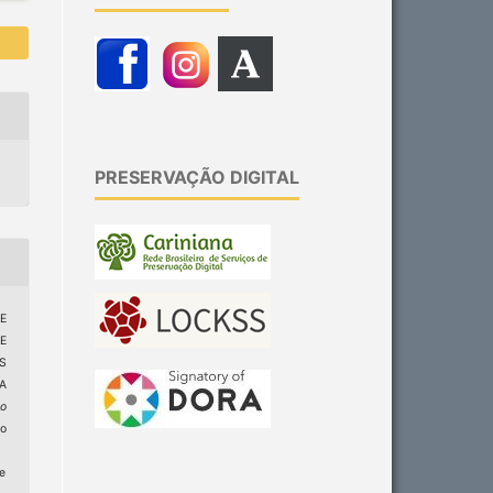
PRESERVAÇÃO DIGITAL
DE
E
S
A
ão
do
ge