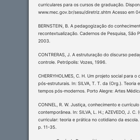
curriculares para os cursos de graduação. Dispon
www.mec.gov.br/sesu/diretriz.shtm Acesso em 0
BERNSTEIN, B. A pedagogização do conheciment
recontextualização. Cadernos de Pesquisa, São Pa
2003.
CONTRERAS, J. A estruturação do discurso pedag
controle. Petrópolis: Vozes, 1996.
CHERRYHOLMES, C. H. Um projeto social para o cu
pós-estruturais. In: SILVA, T. T. da (Org.). Teoria
tempos pós-modernos. Porto Alegre: Artes Médica
CONNEL, R. W. Justiça, conhecimento e currícul
contemporânea. In: SILVA, L. H.; AZEVEDO, J. C. 
curricular: teoria e prática no cotidiano da escola
p. 11-35.