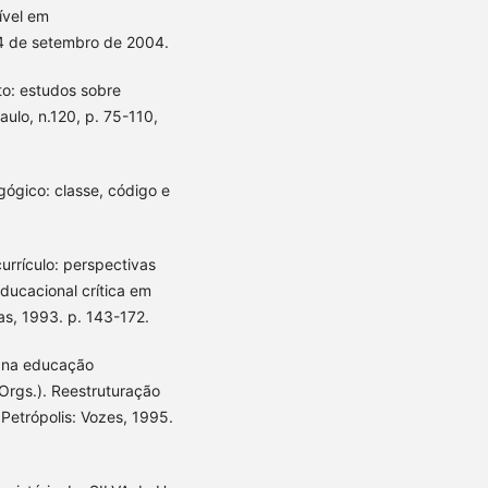
ível em
4 de setembro de 2004.
o: estudos sobre
ulo, n.120, p. 75-110,
ógico: classe, código e
rrículo: perspectivas
 educacional crítica em
s, 1993. p. 143-172.
o na educação
(Orgs.). Reestruturação
. Petrópolis: Vozes, 1995.