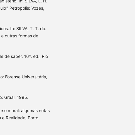
istério. In: SILVA, L. H.
ulo? Petrópolis: Vozes,
os. In: SILVA, T. T. da.
 e outras formas de
 de saber. 16ª. ed., Rio
ro: Forense Universitária,
o: Graal, 1995.
rso moral: algumas notas
 e Realidade, Porto