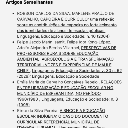
Artigos Semelhantes
ROBSON CARLOS DA SILVA, MARLENE ARAÚJO DE
CARVALHO,
CAPOEIRA E CURRÍCULO: uma reflexão
sobre as contribuições da capoeira no fortalecimento
das identidades de alunos de escolas públicas
,
Linguagens, Educação e Sociedade: n. 10 (2004)
Felipe Jacob Marín Isamit, Felipe Igor Kong-López,
Adolfo Alejandro Berríos-Villarroel,
PERSPECTIVAS DE
PROFESSORES RURAIS SOBRE EDUCAÇÃO
AMBIENTAL, AGROECOLOGIA E TRANSFORMAÇÃO
TERRITORIAL: VOZES E EXPERIÊNCIAS DE MAULE,
CHILE
,
Linguagens, Educação e Sociedade: v. 30 n. 62
(2026): Linguagens, Educação e Sociedade
Emília Maria de Carvalho Gonçalves Rebelo ,
RELAÇÕES
ENTRE URBANIZAÇÃO E EDUCAÇÃO ESCOLAR NO
MUNICÍPIO DE ESPERANTINA, NO PERÍODO
1960/1980
,
Linguagens, Educação e Sociedade: n. 3
(1998)
Eliete da Silva Pereira,
A BNCC E A EDUCAÇÃO
ESCOLAR INDÍGENA: O CASO DO DOCUMENTO
CURRICULAR REFERENCIAL MUNICIPAL DE
ITAMARAJU (BAHIA)
,
Linguagens, Educação e