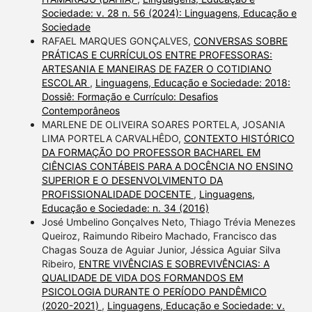
Sociedade: v. 28 n. 56 (2024): Linguagens, Educação e
Sociedade
RAFAEL MARQUES GONÇALVES,
CONVERSAS SOBRE
PRÁTICAS E CURRÍCULOS ENTRE PROFESSORAS:
ARTESANIA E MANEIRAS DE FAZER O COTIDIANO
ESCOLAR
,
Linguagens, Educação e Sociedade: 2018:
Dossiê: Formação e Currículo: Desafios
Contemporâneos
MARLENE DE OLIVEIRA SOARES PORTELA, JOSANIA
LIMA PORTELA CARVALHÊDO,
CONTEXTO HISTÓRICO
DA FORMAÇÃO DO PROFESSOR BACHAREL EM
CIÊNCIAS CONTÁBEIS PARA A DOCÊNCIA NO ENSINO
SUPERIOR E O DESENVOLVIMENTO DA
PROFISSIONALIDADE DOCENTE
,
Linguagens,
Educação e Sociedade: n. 34 (2016)
José Umbelino Gonçalves Neto, Thiago Trévia Menezes
Queiroz, Raimundo Ribeiro Machado, Francisco das
Chagas Souza de Aguiar Junior, Jéssica Aguiar Silva
Ribeiro,
ENTRE VIVÊNCIAS E SOBREVIVÊNCIAS: A
QUALIDADE DE VIDA DOS FORMANDOS EM
PSICOLOGIA DURANTE O PERÍODO PANDÊMICO
(2020-2021)
,
Linguagens, Educação e Sociedade: v.