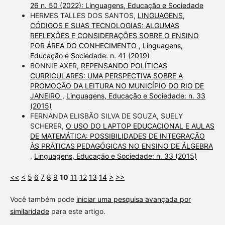
26 n. 50 (2022): Linguagens, Educação e Sociedade
HERMES TALLES DOS SANTOS,
LINGUAGENS,
CÓDIGOS E SUAS TECNOLOGIAS: ALGUMAS
REFLEXÕES E CONSIDERAÇÕES SOBRE O ENSINO
POR ÁREA DO CONHECIMENTO
,
Linguagens,
Educação e Sociedade: n. 41 (2019)
BONNIE AXER,
REPENSANDO POLÍTICAS
CURRICULARES: UMA PERSPECTIVA SOBRE A
PROMOÇÃO DA LEITURA NO MUNICÍPIO DO RIO DE
JANEIRO
,
Linguagens, Educação e Sociedade: n. 33
(2015)
FERNANDA ELISBÃO SILVA DE SOUZA, SUELY
SCHERER,
O USO DO LAPTOP EDUCACIONAL E AULAS
DE MATEMÁTICA: POSSIBILIDADES DE INTEGRAÇÃO
ÀS PRÁTICAS PEDAGÓGICAS NO ENSINO DE ÁLGEBRA
,
Linguagens, Educação e Sociedade: n. 33 (2015)
<<
<
5
6
7
8
9
10
11
12
13
14
>
>>
Você também pode
iniciar uma pesquisa avançada por
similaridade
para este artigo.