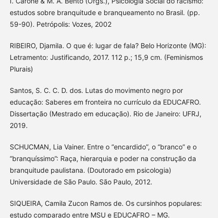
I. Carone & M. A. Bento (Orgs.), Psicologia Social do racismo:
estudos sobre branquitude e branqueamento no Brasil. (pp.
59-90). Petrópolis: Vozes, 2002
RIBEIRO, Djamila. O que é: lugar de fala? Belo Horizonte (MG):
Letramento: Justificando, 2017. 112 p.; 15,9 cm. (Feminismos
Plurais)
Santos, S. C. C. D. dos. Lutas do movimento negro por
educação: Saberes em fronteira no currículo da EDUCAFRO.
Dissertação (Mestrado em educação). Rio de Janeiro: UFRJ,
2019.
SCHUCMAN, Lia Vainer. Entre o “encardido”, o “branco” e o
“branquíssimo”: Raça, hierarquia e poder na construção da
branquitude paulistana. (Doutorado em psicologia)
Universidade de São Paulo. São Paulo, 2012.
SIQUEIRA, Camila Zucon Ramos de. Os cursinhos populares:
estudo comparado entre MSU e EDUCAFRO – MG.