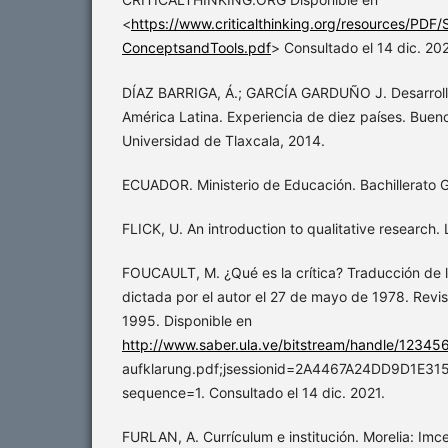
<
https://www.criticalthinking.org/resources/PDF/
ConceptsandTools.pdf
> Consultado el 14 dic. 202
DÍAZ BARRIGA, Á.; GARCÍA GARDUÑO J. Desarrollo
América Latina. Experiencia de diez países. Bueno
Universidad de Tlaxcala, 2014.
ECUADOR. Ministerio de Educación. Bachillerato G
FLICK, U. An introduction to qualitative research
FOUCAULT, M. ¿Qué es la crítica? Traducción de la
dictada por el autor el 27 de mayo de 1978. Revist
1995. Disponible en
http://www.saber.ula.ve/bitstream/handle/123456
aufklarung.pdf;jsessionid=2A4467A24DD9D1E
sequence=1. Consultado el 14 dic. 2021.
FURLAN, A. Currículum e institución. Morelia: Imc