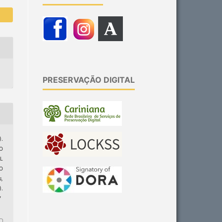
PRESERVAÇÃO DIGITAL
.
O
L
O
s,
).
7