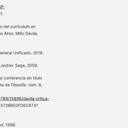
SP-
1.
 del currículum en
s Aires: Miño Dávila,
eneral Unificado. 2016.
. London: Sage, 2009.
 conferencia sin título
a de Filosofía. núm. 8,
789/15896/davila-critica-
315572BB50FD6C673?
ed, 1998.