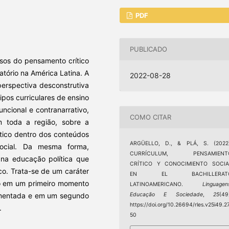
PDF
PUBLICADO
sos do pensamento crítico
atório na América Latina. A
2022-08-28
 perspectiva desconstrutiva
ipos curriculares de ensino
funcional e contranarrativo,
COMO CITAR
 toda a região, sobre a
tico dentro dos conteúdos
ARGÜELLO, D., & PLÁ, S. (2022)
social. Da mesma forma,
CURRÍCULUM, PENSAMIENT
na educação política que
CRÍTICO Y CONOCIMIENTO SOCIA
co. Trata-se de um caráter
EN EL BACHILLERAT
ado em um primeiro momento
LATINOAMERICANO.
Linguagen
Educação E Sociedade
,
25
(49
amentada e em um segundo
https://doi.org/10.26694/rles.v25i49.2
.
50