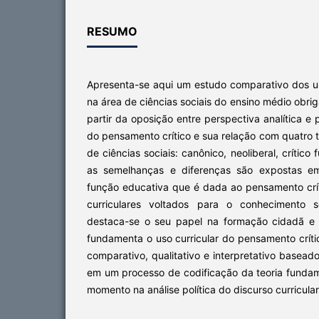
RESUMO
Apresenta-se aqui um estudo comparativo dos u
na área de ciências sociais do ensino médio obrig
partir da oposição entre perspectiva analítica e
do pensamento crítico e sua relação com quatro t
de ciências sociais: canônico, neoliberal, crítico 
as semelhanças e diferenças são expostas em
função educativa que é dada ao pensamento crí
curriculares voltados para o conhecimento 
destaca-se o seu papel na formação cidadã e 
fundamenta o uso curricular do pensamento críti
comparativo, qualitativo e interpretativo base
em um processo de codificação da teoria fund
momento na análise política do discurso curricular