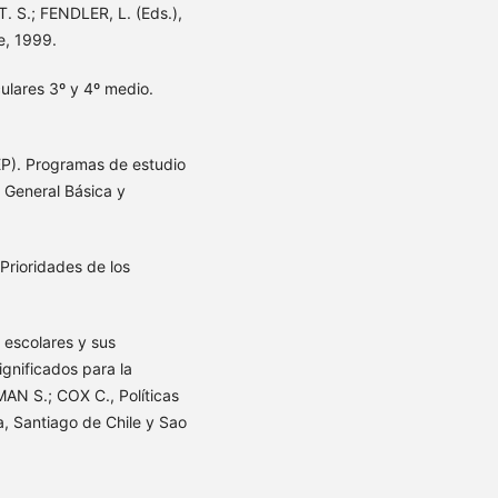
T. S.; FENDLER, L. (Eds.),
e, 1999.
ulares 3º y 4º medio.
EP). Programas de estudio
n General Básica y
Prioridades de los
escolares y sus
ignificados para la
AN S.; COX C., Políticas
a, Santiago de Chile y Sao
.