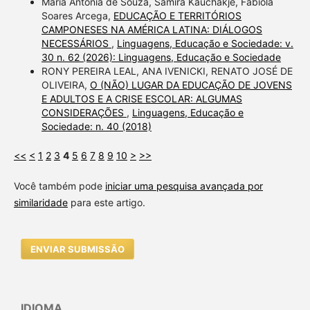
Maria Antônia de Souza, Samira Kauchakje, Fabíola
Soares Arcega,
EDUCAÇÃO E TERRITÓRIOS
CAMPONESES NA AMÉRICA LATINA: DIÁLOGOS
NECESSÁRIOS
,
Linguagens, Educação e Sociedade: v.
30 n. 62 (2026): Linguagens, Educação e Sociedade
RONY PEREIRA LEAL, ANA IVENICKI, RENATO JOSÉ DE
OLIVEIRA,
O (NÃO) LUGAR DA EDUCAÇÃO DE JOVENS
E ADULTOS E A CRISE ESCOLAR: ALGUMAS
CONSIDERAÇÕES
,
Linguagens, Educação e
Sociedade: n. 40 (2018)
<<
<
1
2
3
4
5
6
7
8
9
10
>
>>
Você também pode
iniciar uma pesquisa avançada por
similaridade
para este artigo.
ENVIAR SUBMISSÃO
IDIOMA