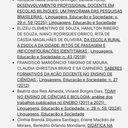
DESENVOLVIMENTO PROFISSIONAL DOCENTE EM
ESCOLAS BILÍNGUES: UM PANORAMA DAS PESQUISAS
BRASILEIRAS
,
Linguagens, Educação e Sociedade: v.
29 n. 59 (2025): Linguagens, Educação e Sociedade
ELIZEU CLEMENTINO DE SOUZA, HANILTON RIBEIRO
DE SOUZA, NANCI RODRIGUES ORRICO, RITA DE
CÁSSIA MAGALHÃES DE OLIVEIRA,
DA ESCOLA RURAL
À ESCOLA DA CIDADE: RITOS DE PASSAGEM E
(RE)CONFIGURAÇÕES IDENTITÁRIAS
,
Linguagens,
Educação e Sociedade: n. 43 (2019)
FRANCISCO MARCÔNCIO TARGINO DE MOURA,
CLAUDIA CHRISTINA BRAVO E SÁ CARNEIRO,
SABERES
FORMATIVOS DA AÇÃO DOCENTE NO ENSINO DE
CIÊNCIAS
,
Linguagens, Educação e Sociedade: n. 27
(2012)
Beatriz dos Reis Almeida, Viviane Borges Dias,
TDAH
NO ENSINO DE CIÊNCIAS E BIOLOGIA: análise dos
trabalhos publicados no ENEBIO (2011 a 2021)
,
Linguagens, Educação e Sociedade: v. 28 n. 56 (2024):
Linguagens, Educação e Sociedade
Cinthia Brenda Siqueira Santiago, Eriene Macêdo de
Moraes, Benedito Orlando Mondlane,
DIDÁTICA NA