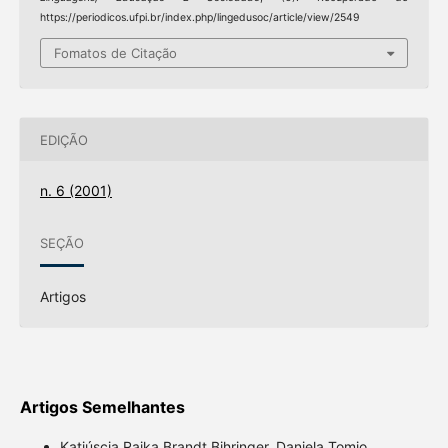
https://periodicos.ufpi.br/index.php/lingedusoc/article/view/2549
Fomatos de Citação
EDIÇÃO
n. 6 (2001)
SEÇÃO
Artigos
Artigos Semelhantes
Katiúscia Raika Brandt Bihringer, Daniela Tomio,