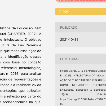
PDF
PUBLICADO
História da Educação, tem
tural (CHARTIER, 2002), e
s Intelectuais. O objetivo
2021-10-31
ultural de Tião Carreiro e
e de que modo essa ação de
ita a identificação desses
COMO CITAR
ais com base no conceito
ferencial metodológico,
Fíngolo Claras, L., & de Almeida Orland
ardin (2016) para analisar
E. (2021). INTELECTUAIS DA VIOLA:
cação de representações e
AÇÃO DE TIÃO CARREIRO E PARDINH
órico e a realidade vivida
COMO MEDIADORES CULTURAIS
Linguagens, Educação E Sociedad
esentações que atribuíam
25
(48), 204–224
m a reflexão por parte do
https://doi.org/10.26694/rles.v25i48.2
de socioeconômica na qual
02