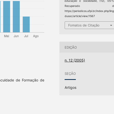
Educação E Sociedade
, (12), 05–1
Recuperado d
https://periodicos.ufpi.br/index.php/lin
dusoc/article/view/1567
Fomatos de Citação
EDIÇÃO
n. 12 (2005)
SEÇÃO
aculdade de Formação de
Artigos