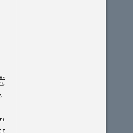
RE
ns,
A
ns,
S E