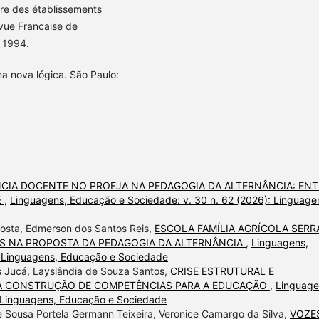
ure des établissements
evue Francaise de
. 1994.
a nova lógica. São Paulo:
NCIA DOCENTE NO PROEJA NA PEDAGOGIA DA ALTERNÂNCIA: ENT
E
,
Linguagens, Educação e Sociedade: v. 30 n. 62 (2026): Linguage
 Costa, Edmerson dos Santos Reis,
ESCOLA FAMÍLIA AGRÍCOLA SERR
OS NA PROPOSTA DA PEDAGOGIA DA ALTERNÂNCIA
,
Linguagens,
: Linguagens, Educação e Sociedade
s Jucá, Layslândia de Souza Santos,
CRISE ESTRUTURAL E
E A CONSTRUÇÃO DE COMPETÊNCIAS PARA A EDUCAÇÃO
,
Linguage
: Linguagens, Educação e Sociedade
 de Sousa Portela Germann Teixeira, Veronice Camargo da Silva,
VOZE