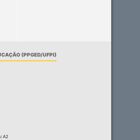
CAÇÃO (PPGED/UFPI)
s:
A2