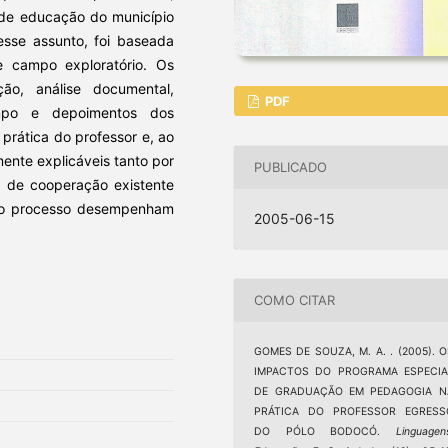
o de educação do município
esse assunto, foi baseada
 campo exploratório. Os
ão, análise documental,
PDF
campo e depoimentos dos
rática do professor e, ao
ente explicáveis tanto por
PUBLICADO
a de cooperação existente
 no processo desempenham
2005-06-15
COMO CITAR
GOMES DE SOUZA, M. A. . (2005). 
IMPACTOS DO PROGRAMA ESPECIA
DE GRADUAÇÃO EM PEDAGOGIA N
PRÁTICA DO PROFESSOR EGRESS
DO PÓLO BODOCÓ.
Linguagen