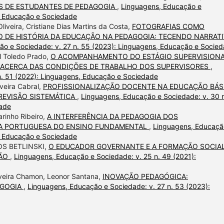
S DE ESTUDANTES DE PEDAGOGIA
,
Linguagens, Educação e
s, Educação e Sociedade
liveira, Cristiane Dias Martins da Costa,
FOTOGRAFIAS COMO
 DE HISTÓRIA DA EDUCAÇÃO NA PEDAGOGIA: TECENDO NARRATI
ão e Sociedade: v. 27 n. 55 (2023): Linguagens, Educação e Socie
l Toledo Prado,
O ACOMPANHAMENTO DO ESTÁGIO SUPERVISION
E ACERCA DAS CONDIÇÕES DE TRABALHO DOS SUPERVISORES
,
n. 51 (2022): Linguagens, Educação e Sociedade
veira Cabral,
PROFISSIONALIZAÇÃO DOCENTE NA EDUCAÇÃO BÁS
REVISÃO SISTEMÁTICA
,
Linguagens, Educação e Sociedade: v. 30 
dade
rinho Ribeiro,
A INTERFERÊNCIA DA PEDAGOGIA DOS
UA PORTUGUESA DO ENSINO FUNDAMENTAL
,
Linguagens, Educaçã
s, Educação e Sociedade
OS BETLINSKI,
O EDUCADOR GOVERNANTE E A FORMAÇÃO SOCIA
ÇÃO
,
Linguagens, Educação e Sociedade: v. 25 n. 49 (2021):
iveira Chamon, Leonor Santana,
INOVAÇÃO PEDAGÓGICA:
AGOGIA
,
Linguagens, Educação e Sociedade: v. 27 n. 53 (2023):