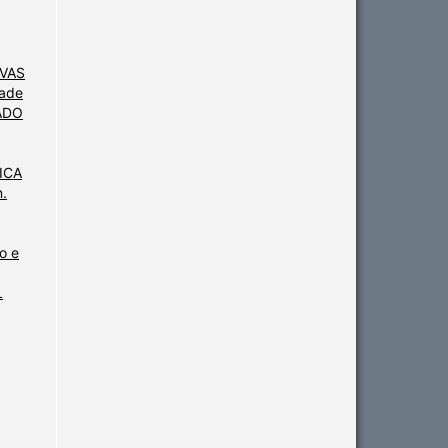
VAS
dade
ADO
ICA
n.
o e
L