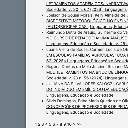
LETRAMENTOS ACADÊMICOS: NARRATIVA
Sociedade: v. 30 n. 62 (2026): Linguagen
Joelson de Sousa Morais, Kelly Almeida de O
DISPOSITIVO METODOLÓGICO NO ENSINO
(AUTO)BIOGRÁFICAS
,
Linguagens, Educaç
Raimundo Dutra de Araujo, Guilherme do Va
NO CURSO DE PEDAGOGIA: UMA ANÁLIS
Linguagens, Educação e Sociedade: v. 26 
Luana Vieira de Sousa, Carmen Lúcia de Oli
EM ESCOLAS FAMÍLIAS AGRÍCOLAS: UMA 
62 (2026): Linguagens, Educação e Socie
Rogéria Dantas de Melo Justino, Roziane Ma
MULTILETRAMENTOS NA BNCC DE LÍNG
Sociedade: v. 28 n. 56 (2024): Linguagen
JULIANA DA SILVA LOPES KALOCZI, CARL
DO INDIVÍDUO EM EMÍLIO OU DA EDUCA
Linguagens, Educação e Sociedade
Silvio Domingos, Edna Maria Querido de Ol
CONCEPÇÕES DE PROFESSORES DE PED
Linguagens, Educação e Sociedade
1
2
3
4
5
6
7
8
9
10
>
>>