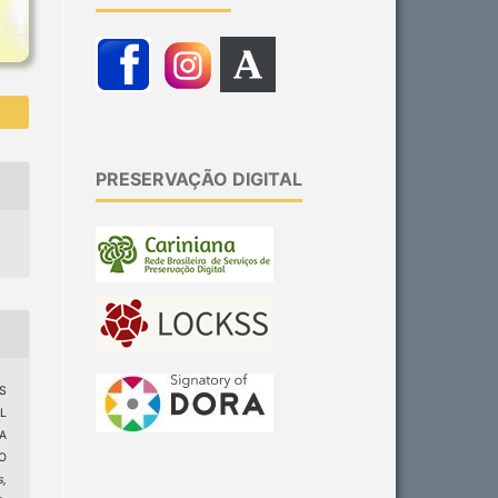
PRESERVAÇÃO DIGITAL
OS
L
A
O
s,