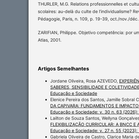
THURLER, M.G. Relations professionnelles et cult
scolaires: au-delà du culte de l’individualisme? R
Pédagogie, Paris, n. 109, p. 19-39, oct./nov./déc
ZARIFIAN, Philippe. Objetivo competência: por um
Atlas, 2001.
Artigos Semelhantes
Jordane Oliveira, Rosa AZEVEDO,
EXPERIÊ
SABERES, SENSIBILIDADE E COLETIVIDAD
Educação e Sociedade
Elenice Pereira dos Santos, Jamille Sobral
DA CAPIVARA: FUNDAMENTOS E IMPACT
Educação e Sociedade: v. 30 n. 63 (2026)
Lailton de Souza Santos, Wellyna Gonçalve
FLEXIBILIZAÇÃO CURRICULAR: A BNCC 
Educação e Sociedade: v. 27 n. 55 (2023)
Gabriela Oliveira de Castro, Clarice Maria