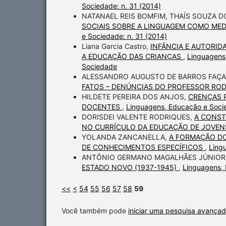
Sociedade: n. 31 (2014)
NATANAEL REIS BOMFIM, THAÍS SOUZA D
SOCIAIS SOBRE A LINGUAGEM COMO MED
e Sociedade: n. 31 (2014)
Liana Garcia Castro,
INFÂNCIA E AUTORID
A EDUCAÇÃO DAS CRIANÇAS
,
Linguagens,
Sociedade
ALESSANDRO AUGUSTO DE BARROS FAÇ
FATOS – DENÚNCIAS DO PROFESSOR RO
HILDETE PEREIRA DOS ANJOS,
CRENÇAS 
DOCENTES
,
Linguagens, Educação e Socie
DORISDEI VALENTE RODRIQUES,
A CONST
NO CURRÍCULO DA EDUCAÇÃO DE JOVEN
YOLANDA ZANCANELLA,
A FORMAÇÃO DO
DE CONHECIMENTOS ESPECÍFICOS
,
Ling
ANTÔNIO GERMANO MAGALHÃES JÚNIOR 
ESTADO NOVO (1937-1945)
,
Linguagens, 
<<
<
54
55
56
57
58
59
Você também pode
iniciar uma pesquisa avançad