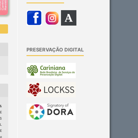
PRESERVAÇÃO DIGITAL
&
E
S
L
E
ão