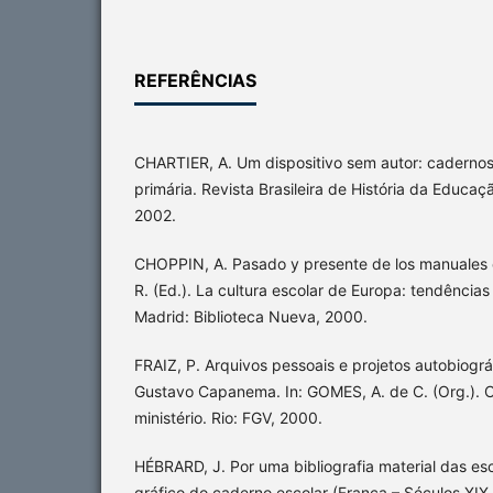
REFERÊNCIAS
CHARTIER, A. Um dispositivo sem autor: cadernos 
primária. Revista Brasileira de História da Educação
2002.
CHOPPIN, A. Pasado y presente de los manuales e
R. (Ed.). La cultura escolar de Europa: tendências
Madrid: Biblioteca Nueva, 2000.
FRAIZ, P. Arquivos pessoais e projetos autobiográ
Gustavo Capanema. In: GOMES, A. de C. (Org.). C
ministério. Rio: FGV, 2000.
HÉBRARD, J. Por uma bibliografia material das esc
gráfico do caderno escolar (França – Séculos XIX e