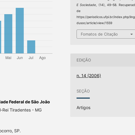
E Sociedade
, (14), 49–58. Recupera
de
https://periodicos.ufpi.br/index.php/lin
dusoc/article/view/1559
Fomatos de Citação
EDIÇÃO
n. 14 (2006)
SEÇÃO
dade Federal de São João
Artigos
-Rei Tiradentes - MG
corro, SP.