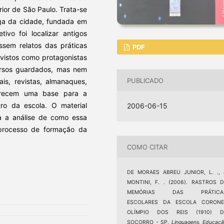
rior de São Paulo. Trata-se
iga da cidade, fundada em
ivo foi localizar antigos
ssem relatos das práticas
PDF
 vistos como protagonistas
versos guardados, mas nem
PUBLICADO
is, revistas, almanaques,
ferecem uma base para a
ro da escola. O material
2006-06-15
ra a análise de como essa
 processo de formação da
COMO CITAR
DE MORAES ABREU JUNIOR, L. ., 
MONTINI, F. . (2006). RASTROS D
MEMÓRIAS DAS PRÁTICA
ESCOLARES DA ESCOLA CORONE
OLÍMPIO DOS REIS (1910) D
SOCORRO - SP.
Linguagens, Educaç