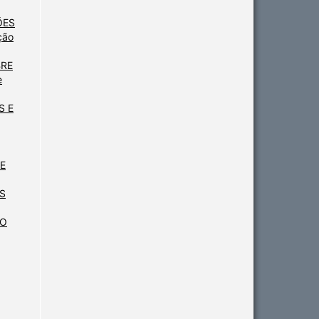
ÕES
ção
BRE
e
S E
E
S
NO