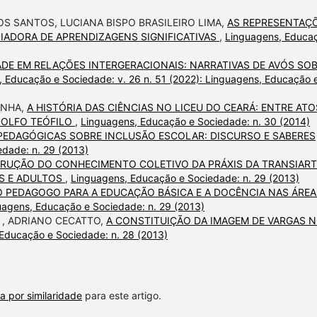
OS SANTOS, LUCIANA BISPO BRASILEIRO LIMA,
AS REPRESENTAÇ
IADORA DE APRENDIZAGENS SIGNIFICATIVAS
,
Linguagens, Educa
ADE EM RELAÇÕES INTERGERACIONAIS: NARRATIVAS DE AVÓS SO
 Educação e Sociedade: v. 26 n. 51 (2022): Linguagens, Educação 
ANHA,
A HISTÓRIA DAS CIÊNCIAS NO LICEU DO CEARÁ: ENTRE ATO
DOLFO TEÓFILO
,
Linguagens, Educação e Sociedade: n. 30 (2014)
PEDAGÓGICAS SOBRE INCLUSÃO ESCOLAR: DISCURSO E SABERES
dade: n. 29 (2013)
RUÇÃO DO CONHECIMENTO COLETIVO DA PRÁXIS DA TRANSIART
S E ADULTOS
,
Linguagens, Educação e Sociedade: n. 29 (2013)
 PEDAGOGO PARA A EDUCAÇÃO BÁSICA E A DOCÊNCIA NAS ÁREA
uagens, Educação e Sociedade: n. 29 (2013)
, ADRIANO CECATTO,
A CONSTITUIÇÃO DA IMAGEM DE VARGAS 
Educação e Sociedade: n. 28 (2013)
a por similaridade
para este artigo.