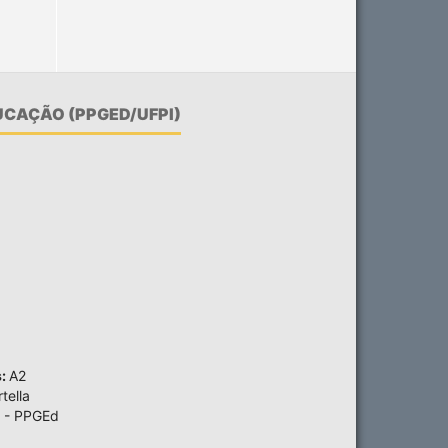
CAÇÃO (PPGED/UFPI)
s:
A2
tella
 - PPGEd