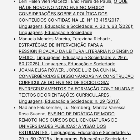
Lêni Helen Vieri Piacezzi, Enio Freire de Paula,
O QUE
HÁ DE NOVO NO NOVO ENSINO MÉDIO?
CONSIDERAÇÕES SOBRE A POLÍTICA DOS
CONTEÚDOS CONTIDAS NA LEI Nº 13.415/2017
,
Linguagens, Educação e Sociedade: v. 30 n. 63 (2026):
Linguagens, Educação e Sociedade
Manuela Mendes Moreira, Terezinha Richartz,
ESTRATÉGIAS DE INTERVENÇÃO PARA A
RESSIGNIFICAÇÃO DA LEITURA LITERÁRIA NO ENSINO
MÉDIO
,
Linguagens, Educação e Sociedade: v. 29 n.
60 (2025): Linguagens, Educação e Sociedade
JOANA ELISA RÖWER, JORGE LUIZ DA CUNHA,
CONVERGÊNCIAS E DISSONÂNCIAS NA CONSTRUÇÃO
CURRICULAR DO ENSINO DE SOCIOLOGIA:
ENTRECRUZAMENTOS DA FORMAÇÃO CONTINUADA E
TEXTOS DE ORIENTAÇÕES CURRICULARES
,
Linguagens, Educação e Sociedade: n. 29 (2013)
Nadiane Feldkercher, Lui Nörnberg, Marilza Vanessa
Rosa Suanno,
ENSINO DE DIDÁTICA DE MODO
REMOTO NOS CURSOS DE LICENCIATURAS DE
UNIVERSIDADES PÚBLICAS: A VISÃO DOS
ESTUDANTES
,
Linguagens, Educação e Sociedade: v.
29 n. 60 (2025): Linguagens, Educação e Sociedade