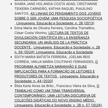
SHARA JANE HOLANDA COSTA ADAD, CRISTIANNE
TEIXEIRA CARNEIRO, KATHIA RAQUEL PIAUILINO
SANTOS,
AS LINHAS DO PENSAMENTO DOS JOVENS
SOBRE O SER JOVEM: UMA PESQUISA SOCIOPOÉTICA
,
Linguagens, Educação e Sociedade: n. 28 (2013)
Edna Maria de Oliveira Ferreira, Carolina Tramallino,
César Costa Vitorino,
LECTURA DE TEXTOS DE
DIVULGACIÓN CIENTÍFICA EN LA ENSEÑANZA
SECUNDARIA: UN ANÁLISIS DE LA PRÁCTICA
DOCENTE
,
Linguagens, Educação e Sociedade: v. 28
n. 56 (2024): Linguagens, Educação e Sociedade
EDITH MARIA BATISTA FERREIRA, JOELMA REIS
CORREIA, VANJA MARIA COUTINHO FERNANDES,
O
PROGRAMA ALFABETIZA MARANHÃO E SUAS
IMPLICAÇÕES PARA A FORMAÇÃO DE LEITORES E
PRODUTORES DE TEXTOS
,
Linguagens, Educação e
Sociedade: n. 44 (2020)
Élida Karla Alves de Brito , Francisco Vieira da Silva,
O
TRABALHO COMO UM TEMA TRANSVERSAL
CONTEMPORÂNEO: UMA LEITURA DISCURSIVA DE
COLEÇÕES DIDÁTICAS DO NOVO ENSINO MÉDIO
,
Linguagens, Educação e Sociedade: v. 28 n. 57 (2024):