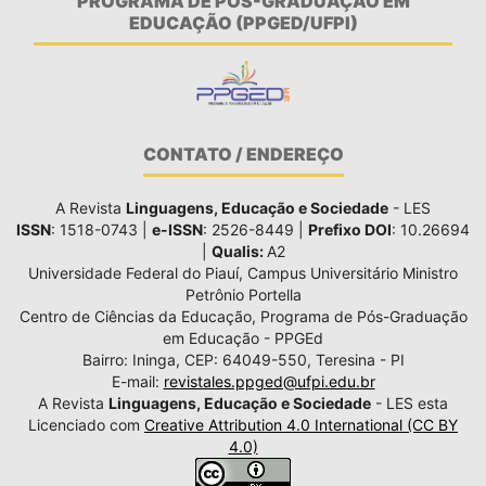
PROGRAMA DE PÓS-GRADUAÇÃO EM
EDUCAÇÃO (PPGED/UFPI)
CONTATO / ENDEREÇO
A Revista
Linguagens, Educação e Sociedade
- LES
ISSN
: 1518-0743 |
e-ISSN
: 2526-8449 |
Prefixo DOI
: 10.26694
|
Qualis:
A2
Universidade Federal do Piauí, Campus Universitário Ministro
Petrônio Portella
Centro de Ciências da Educação, Programa de Pós-Graduação
em Educação - PPGEd
Bairro: Ininga, CEP: 64049-550, Teresina - PI
E-mail:
revistales.ppged@ufpi.edu.br
A Revista
Linguagens, Educação e Sociedade
- LES esta
Licenciado com
Creative Attribution 4.0 International (CC BY
4.0)