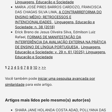
Linguagens, Educação e Sociedade
MARIA JOSÉ PIRES BARROS CARDOZO, FRANCISCA
DAS CHAGAS SILVA LIMA,
A CONTRARREFORMA DO
ENSINO MÉDIO: RETROCESSOS E
INTENCIONALIDADES
,
Linguagens, Educação e
Sociedade: n. 38 (2018)
Erick Breno de Jesus Oliveira Silva, Edmilson Luiz
Rafael,
FORMAS DE MANIFESTAÇÃO DA
INTERFERÊNCIA DA AVALIAÇÃO EXTERNA NA PRÁTICA
DE ENSINO DE LÍNGUA PORTUGUESA
,
Linguagens,
Educação e Sociedade: v. 29 n. 61 (2025): Linguagens,
Educação e Sociedade
1
2
3
4
5
6
7
8
9
10
>
>>
Você também pode
iniciar uma pesquisa avançada por
similaridade
para este artigo.
Artigos mais lidos pelo mesmo(s) autor(es)
SHARA JANE HOLANDA COSTA ADAD, POLLYANA DAS